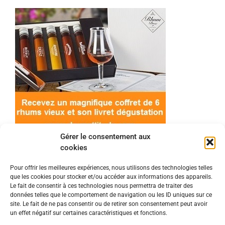
Gérer le consentement aux
cookies
Pour offrir les meilleures expériences, nous utilisons des technologies telles
que les cookies pour stocker et/ou accéder aux informations des appareils.
© 2022 Meilleur-rhum.net - Tous droits réservés
Le fait de consentir à ces technologies nous permettra de traiter des
Mentions légales
-
Politique de cookies
données telles que le comportement de navigation ou les ID uniques sur ce
site. Le fait de ne pas consentir ou de retirer son consentement peut avoir
un effet négatif sur certaines caractéristiques et fonctions.
L'abus d'alcool est dangereux pour la santé, à