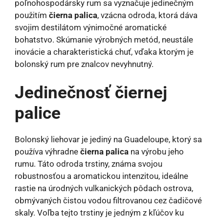
poľnohospodársky rum sa vyznačuje jedinečným
použitím
čierna palica
, vzácna odroda, ktorá dáva
svojim destilátom výnimočné aromatické
bohatstvo. Skúmanie výrobných metód, neustále
inovácie a charakteristická chuť, vďaka ktorým je
bolonský rum pre znalcov nevyhnutný.
Jedinečnosť čiernej
palice
Bolonský liehovar je jediný na Guadeloupe, ktorý sa
používa výhradne
čierna palica
na výrobu jeho
rumu. Táto odroda trstiny, známa svojou
robustnosťou a aromatickou intenzitou, ideálne
rastie na úrodných vulkanických pôdach ostrova,
obmývaných čistou vodou filtrovanou cez čadičové
skaly. Voľba tejto trstiny je jedným z kľúčov ku