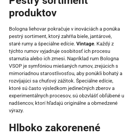
Pestrý sortiment
produktov
Bologna liehovar pokračuje v inováciách a ponúka
pestrý sortiment, ktorý zahŕňa biele, jantárové,
staré rumy a špeciálne edície.
Vintage
. Každý z
týchto rumov vyjadruje osobitosť ich procesu
starnutia alebo ich zmesi. Napríklad rum Bologna
VSOP je symfóniou miešaných rumov, zrejúcich s
mimoriadnou starostlivosťou, aby ponúkli bohatý a
rozvíjajúci sa chuťový zážitok. Špeciálne edície,
ktoré sú často výsledkom jedinečných zberov a
experimentálnych procesov, sú obzvlášť obľúbené u
nadšencov, ktorí hľadajú originálne a obmedzené
výrazy.
Hlboko zakorenené