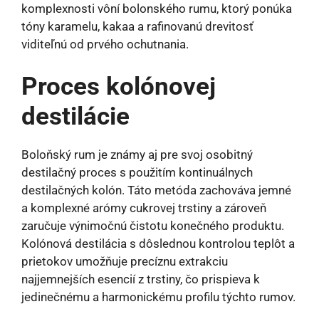
komplexnosti vôní bolonského rumu, ktorý ponúka
tóny karamelu, kakaa a rafinovanú drevitosť
viditeľnú od prvého ochutnania.
Proces kolónovej
destilácie
Boloňský rum je známy aj pre svoj osobitný
destilačný proces s použitím kontinuálnych
destilačných kolón. Táto metóda zachováva jemné
a komplexné arómy cukrovej trstiny a zároveň
zaručuje výnimočnú čistotu konečného produktu.
Kolónová destilácia s dôslednou kontrolou teplôt a
prietokov umožňuje precíznu extrakciu
najjemnejších esencií z trstiny, čo prispieva k
jedinečnému a harmonickému profilu týchto rumov.