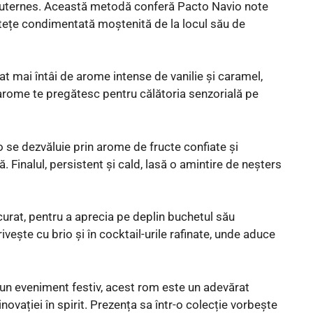
Sauternes. Această metodă conferă Pacto Navio note
bustețe condimentată moștenită de la locul său de
t mai întâi de arome intense de vanilie și caramel,
 arome te pregătesc pentru călătoria senzorială pe
 se dezvăluie prin arome de fructe confiate și
. Finalul, persistent și cald, lasă o amintire de neșters
curat, pentru a aprecia pe deplin buchetul său
vește cu brio și în cocktail-urile rafinate, unde aduce
un eveniment festiv, acest rom este un adevărat
inovației în spirit. Prezența sa într-o colecție vorbește