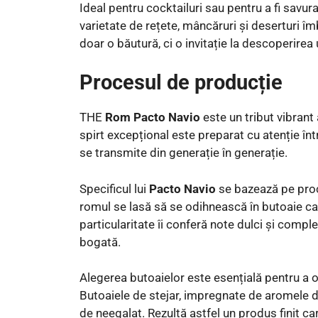
Ideal pentru cocktailuri sau pentru a fi savura
varietate de rețete, mâncăruri și deserturi î
doar o băutură, ci o invitație la descoperirea u
Procesul de producție
THE
Rom Pacto Navio
este un tribut vibrant
spirt excepțional este preparat cu atenție înt
se transmite din generație în generație.
Specificul lui
Pacto Navio
se bazează pe proce
romul se lasă să se odihnească în butoaie ca
particularitate îi conferă note dulci și comp
bogată.
Alegerea butoaielor este esențială pentru a ob
Butoaiele de stejar, impregnate de aromele dul
de neegalat. Rezultă astfel un produs finit c