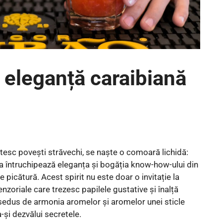
 eleganță caraibiană
șoptesc povești străvechi, se naște o comoară lichidă:
ta întruchipează eleganța și bogăția know-how-ului din
e picătură. Acest spirit nu este doar o invitație la
enzoriale care trezesc papilele gustative și înalță
te sedus de armonia aromelor și aromelor unei sticle
-și dezvălui secretele.