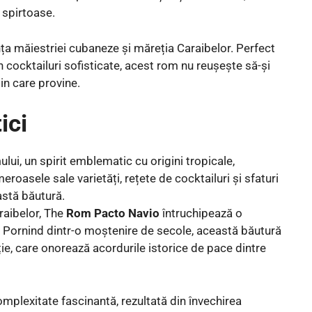
i spirtoase.
a măiestriei cubaneze și măreția Caraibelor. Perfect
în cocktailuri sofisticate, acest rom nu reușește să-și
din care provine.
ici
araibelor, The
Rom Pacto Navio
întruchipează o
e. Pornind dintr-o moștenire de secole, această băutură
ție, care onorează acordurile istorice de pace dintre
mplexitate fascinantă, rezultată din învechirea