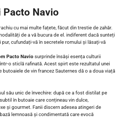
i Pacto Navio
m Pacto Navio
surprinde însăși esența culturii
tr-o sticlă rafinată. Acest spirt este rezultatul unei
de butoaiele de vin francez Sauternes dă o a doua viață
l său unic de învechire: după ce a fost distilat pe
subtil în butoaie care conțineau vin dulce,
exe și gourmet. Fanii discern adesea atingeri de
 o bază lemnoasă și condimentată care evocă