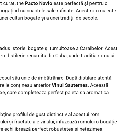
t curat, the
Pacto Navio
este perfectă și pentru o
mbogățind cu nuanțele sale rafinate. Acest rom nu este
nei culturi bogate și a unei tradiții de secole.
 adus istoriei bogate și tumultoase a Caraibelor. Acest
r-o distilerie renumită din Cuba, unde tradiția romului
sul său unic de îmbătrânire. După distilare atentă,
re le conțineau anterior
Vinul Sauternes
. Această
lexe, care completează perfect paleta sa aromatică
ține profilul de gust distinctiv al acestui rom.
ci și fructate ale vinului, infuzează romului o bogăție
are echilibrează perfect robustețea și netezimea,