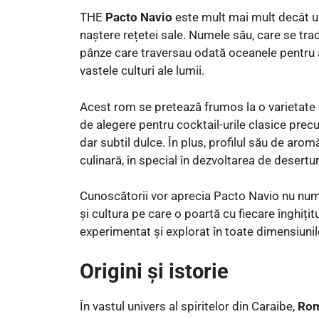
THE
Pacto Navio
este mult mai mult decât un
naștere rețetei sale. Numele său, care se tr
pânze care traversau odată oceanele pentru 
vastele culturi ale lumii.
Acest rom se pretează frumos la o varietate
de alegere pentru cocktail-urile clasice pre
dar subtil dulce. În plus, profilul său de arom
culinară, în special în dezvoltarea de deserturi
Cunoscătorii vor aprecia Pacto Navio nu numai 
și cultura pe care o poartă cu fiecare înghițit
experimentat și explorat în toate dimensiunile
Origini și istorie
În vastul univers al spiritelor din Caraibe,
Rom