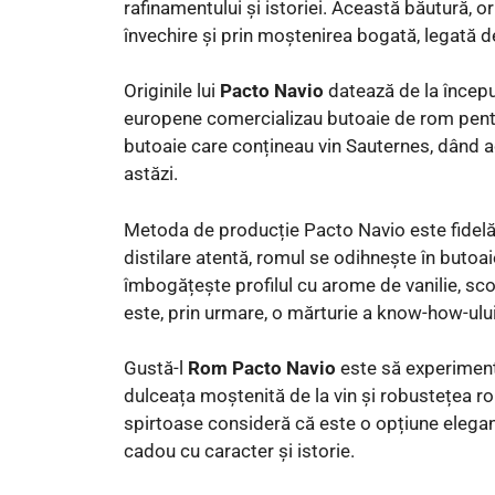
rafinamentului și istoriei. Această băutură, 
învechire și prin moștenirea bogată, legată de
Originile lui
Pacto Navio
datează de la începu
europene comercializau butoaie de rom pentr
butoaie care conțineau vin Sauternes, dând ac
astăzi.
Metoda de producție Pacto Navio este fidelă s
distilare atentă, romul se odihnește în butoaie
îmbogățește profilul cu arome de vanilie, sco
este, prin urmare, o mărturie a know-how-ului 
Gustă-l
Rom Pacto Navio
este să experimente
dulceața moștenită de la vin și robustețea rom
spirtoase consideră că este o opțiune elegan
cadou cu caracter și istorie.