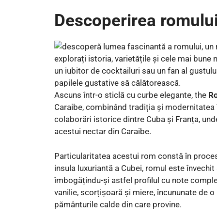
Descoperirea romulu
Ascuns într-o sticlă cu curbe elegante, the
Ro
Caraibe, combinând tradiția și modernitatea în
colaborări istorice dintre Cuba și Franța, un
acestui nectar din Caraibe.
Particularitatea acestui rom constă în procesu
insula luxuriantă a Cubei, romul este învechit 
îmbogățindu-și astfel profilul cu note compl
vanilie, scorțișoară și miere, încununate de
pământurile calde din care provine.