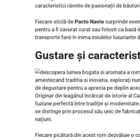
caracteristici râvnite de pasionații de băutur
Fiecare sticlă de
Pacto Navio
surprinde esenț
pentru a fi savurat curat sau folosit ca bază 
transporte fanii în inima insulelor luxuriante 
Gustare și caracterist
Originar din leagănul încărcat de istorie al C
fuziune perfectă între tradiție și modernitat
se distinge prin procesul său unic de fabrica
națiuni.
Fiecare picătură din acest rom dezvăluie o co