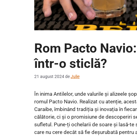
Rom Pacto Navio:
într-o sticlă?
21 august 2024
de
Julie
În inima Antilelor, unde valurile și alizeele 
romul Pacto Navio. Realizat cu atenție, aces
Caraibe, îmbinând tradiția și inovația în fiecar
călătorie, ci și o promisiune de descoperiri s
sufletul. Pune-ți ochelarii de soare și lasă-
care nu cere decât să fie deșurubată pentru a