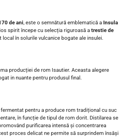
170 de ani
, este o semnătură emblematică a
Insula
ios spirit începe cu selecția riguroasă a
trestie de
t local în solurile vulcanice bogate ale insulei.
ima producției de rom Isautier. Aceasta alegere
at in nuante pentru produsul final.
e fermentat pentru a produce rom tradițional cu suc
ntare, în funcție de tipul de rom dorit. Distilarea se
 promovând purificarea intensă și concentrarea
Acest proces delicat ne permite să surprindem însăși