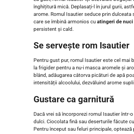
înghițitură mică. Deplasați-l în jurul gurii, ast
arome. Romul Isautier seduce prin dulceata s
care se îmbină armonios cu
atingeri de nuci
persistent și cald.
Se servește rom Isautier
Pentru gust pur, romul Isautier este cel mai b
la frigider pentru a nu-i masca aromele și a
blând, adăugarea câtorva picături de apă poat
intensității alcoolului, dezvăluind arome sup
Gustare ca garnitură
Dacă vrei să încorporezi romul Isautier într-
dulci. Ciocolata fină sau deserturile făcute 
Pentru început sau feluri principale, optea