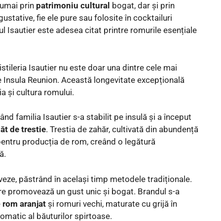
numai prin
patrimoniu cultural
bogat, dar și prin
stative, fie ele pure sau folosite în cocktailuri
 Isautier este adesea citat printre romurile esențiale
stileria Isautier nu este doar una dintre cele mai
pe Insula Reunion. Această longevitate excepțională
ia și cultura romului.
nd familia Isautier s-a stabilit pe insulă și a început
ăt de trestie
. Trestia de zahăr, cultivată din abundență
 pentru producția de rom, creând o legătură
ă.
noveze, păstrând în același timp metodele tradiționale.
are promovează un gust unic și bogat. Brandul s-a
e
rom aranjat
și romuri vechi, maturate cu grijă în
romatic al băuturilor spirtoase.