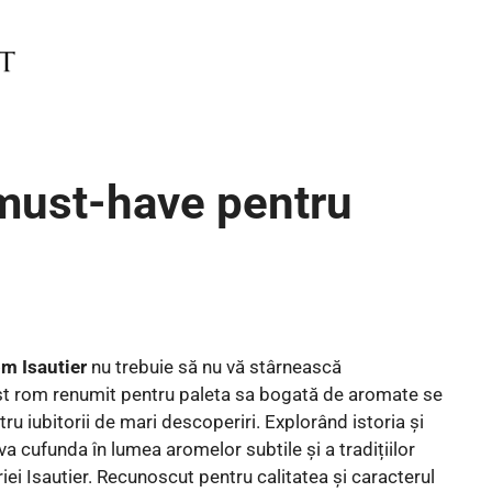
 must-have pentru
om Isautier
nu trebuie să nu vă stârnească
cest rom renumit pentru paleta sa bogată de aromate se
ru iubitorii de mari descoperiri. Explorând istoria și
 va cufunda în lumea aromelor subtile și a tradițiilor
iei Isautier. Recunoscut pentru calitatea și caracterul