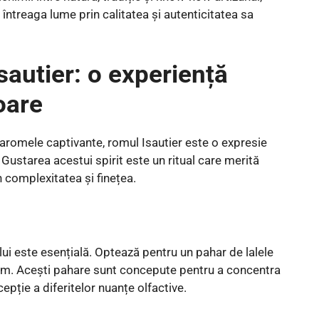
 întreaga lume prin calitatea și autenticitatea sa
autier: o experiență
oare
 aromele captivante, romul Isautier este o expresie
. Gustarea acestui spirit este un ritual care merită
n complexitatea și finețea.
ui este esențială. Optează pentru un pahar de lalele
om. Acești pahare sunt concepute pentru a concentra
pție a diferitelor nuanțe olfactive.