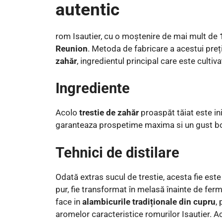
autentic
rom Isautier, cu o moștenire de mai mult de
Reunion
. Metoda de fabricare a acestui preț
zahăr
, ingredientul principal care este cultiva
Ingrediente
Acolo
trestie de zahăr
proaspăt tăiat este in
garanteaza prospetime maxima si un gust bog
Tehnici de distilare
Odată extras sucul de trestie, acesta fie est
pur, fie transformat în melasă înainte de ferme
face in
alambicurile tradiționale din cupru
,
aromelor caracteristice romurilor Isautier. 