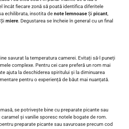
fel încât fiecare zonă să poată identifica diferitele
a echilibrata, insotita de
note lemnoase
Şi
picant
,
Şi
miere
. Degustarea se încheie în general cu un final
ine savurat la temperatura camerei. Evitați să-l puneți
romele complexe. Pentru cei care preferă un rom mai
e ajuta la deschiderea spiritului și la diminuarea
limentare pentru o experiență de băut mai nuanțată.
o masă, se potrivește bine cu preparate picante sau
cu caramel și vanilie sporesc notele bogate de rom.
ză pentru preparate picante sau savuroase precum cod