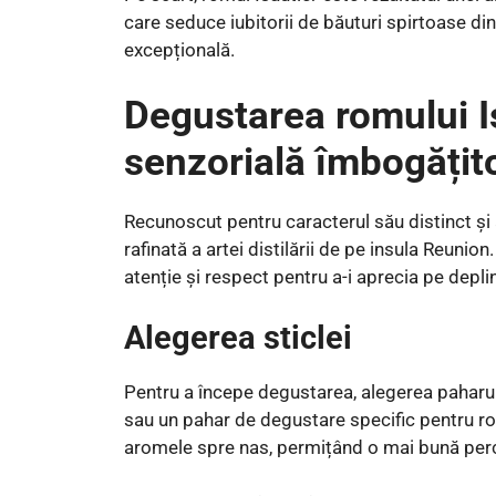
care seduce iubitorii de băuturi spirtoase din
excepțională.
Degustarea romului Is
senzorială îmbogățit
Recunoscut pentru caracterul său distinct și
rafinată a artei distilării de pe insula Reunion
atenție și respect pentru a-i aprecia pe depli
Alegerea sticlei
Pentru a începe degustarea, alegerea paharul
sau un pahar de degustare specific pentru r
aromele spre nas, permițând o mai bună perce