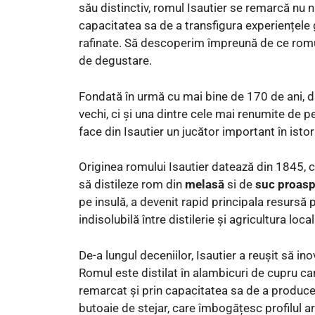
său distinctiv, romul Isautier se remarcă nu 
capacitatea sa de a transfigura experiențele gu
rafinate. Să descoperim împreună de ce romul
de degustare.
Fondată în urmă cu mai bine de 170 de ani, di
vechi, ci și una dintre cele mai renumite de 
face din Isautier un jucător important în istor
Originea romului Isautier datează din 1845, câ
să distileze rom din
melasă
si de
suc proasp
pe insulă, a devenit rapid principala resursă
indisolubilă între distilerie și agricultura local
De-a lungul deceniilor, Isautier a reușit să i
Romul este distilat în alambicuri de cupru c
remarcat și prin capacitatea sa de a produc
butoaie de stejar, care îmbogățesc profilul a