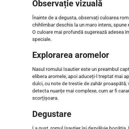
Observație vizuală
Înainte de a degusta, observați culoarea romul
chihlimbar deschis la un maro intens, spune m
O culoare mai profundă sugerează adesea îmb
speciale.
Explorarea aromelor
Nasul romului Isautier este un preambul capti
elibera aromele, apoi aduceți-l treptat mai ap
dulci, cu note de trestie de zahăr proaspătă, v
detecta nuanțe mai complexe, cum ar fi cara
scorțișoara.
Degustare
La gust, romul Isautier își dezvăluie bogăția. 