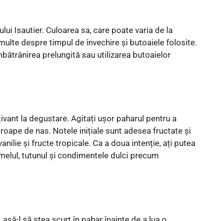
ui Isautier. Culoarea sa, care poate varia de la
ulte despre timpul de învechire și butoaiele folosite.
ătrânirea prelungită sau utilizarea butoaielor
vant la degustare. Agitați ușor paharul pentru a
roape de nas. Notele inițiale sunt adesea fructate și
anilie și fructe tropicale. Ca a doua intenție, ați putea
melul, tutunul și condimentele dulci precum
Lasă-l să stea scurt în pahar înainte de a lua o