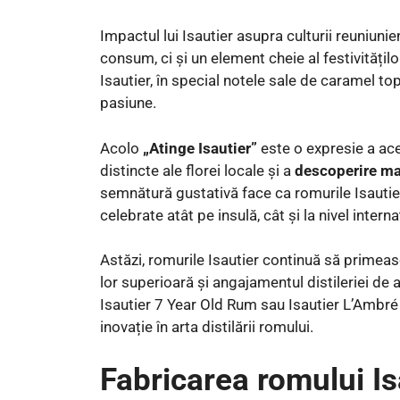
Impactul lui Isautier asupra culturii reuniun
consum, ci și un element cheie al festivitățilo
Isautier, în special notele sale de caramel top
pasiune.
Acolo
„Atinge Isautier”
este o expresie a ace
distincte ale florei locale și a
descoperire ma
semnătură gustativă face ca romurile Isautier
celebrate atât pe insulă, cât și la nivel interna
Astăzi, romurile Isautier continuă să primeas
lor superioară și angajamentul distileriei d
Isautier 7 Year Old Rum sau Isautier L’Ambré
inovație în arta distilării romului.
Fabricarea romului I