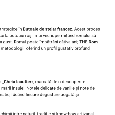
trategice în
Butoaie de stejar francez
. Acest proces
ce la butoaie roșii mai vechi, permițând romului să
 gust. Romul poate îmbătrâni câțiva ani; THE
Rom
metodologii, oferind un profil gustativ profund
n „
Cheia Isautier
», marcată de o descoperire
ării insulei. Notele delicate de vanilie și note de
matic, făcând fiecare degustare bogată și
lchimii între natură, tradiție și know-how artizanal,