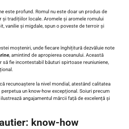
iene este profund. Romul nu este doar un produs de
r și tradițiilor locale. Aromele și aromele romului
it, vanilie și migdale, spun o poveste de terroir și
stei moșteniri, unde fiecare înghițitură dezvăluie note
rine
, amintind de apropierea oceanului. Această
 să fie incontestabil băuturi spirtoase reuniuniene,
țional.
că recunoaștere la nivel mondial, atestând calitatea
e a perpetua un know-how excepțional. Soiuri precum
 ilustrează angajamentul mărcii față de excelență și
sautier: know-how