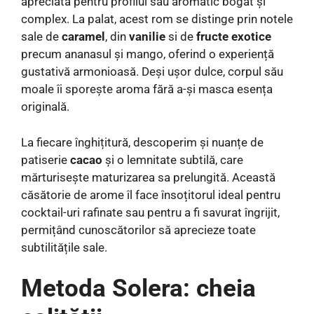
apreciată pentru profilul său aromatic bogat și
complex. La palat, acest rom se distinge prin notele
sale de
caramel
, din
vanilie
si de
fructe exotice
precum ananasul și mango, oferind o experiență
gustativă armonioasă. Deși ușor dulce, corpul său
moale îi sporește aroma fără a-și masca esența
originală.
La fiecare înghițitură, descoperim și nuanțe de
patiserie
cacao
și o lemnitate subtilă, care
mărturisește maturizarea sa prelungită. Această
căsătorie de arome îl face însoțitorul ideal pentru
cocktail-uri rafinate sau pentru a fi savurat îngrijit,
permițând cunoscătorilor să aprecieze toate
subtilitățile sale.
Metoda Solera: cheia