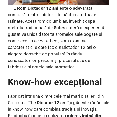
THE
Rom Dictador 12 ani
este o adevărată
comoară pentru iubitorii de băuturi spirtoase
rafinate. Acest rom columbian, învechit după
metoda tradițională de
Solera
, oferă o experiență
gustativă unică datorită aromelor sale bogate și
complexe. În acest articol, vom examina
caracteristicile care fac din Dictador 12 ani o
alegere deosebit de populară în rândul
cunoscătorilor, precum și procesul său de
fabricație și notele sale aromatice.
Know-how excepțional
Fabricat într-una dintre cele mai mari distilerii din
Columbia, The
Dictator 12 ani
își găsește rădăcinile
în know-how care combină tradiția și inovația.
Producția începe cu utilizarea
miere virgină din