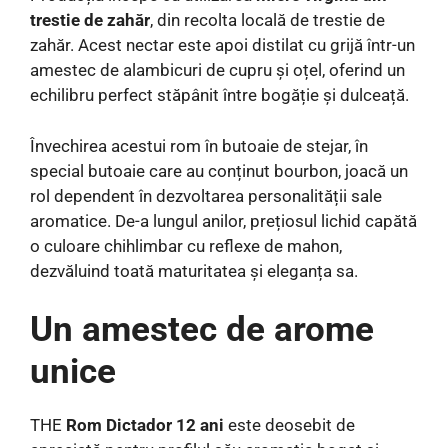
trestie de zahăr
, din recolta locală de trestie de
zahăr. Acest nectar este apoi distilat cu grijă într-un
amestec de alambicuri de cupru și oțel, oferind un
echilibru perfect stăpânit între bogăție și dulceață.
Învechirea acestui rom în butoaie de stejar, în
special butoaie care au conținut bourbon, joacă un
rol dependent în dezvoltarea personalității sale
aromatice. De-a lungul anilor, prețiosul lichid capătă
o culoare chihlimbar cu reflexe de mahon,
dezvăluind toată maturitatea și eleganța sa.
Un amestec de arome
unice
THE
Rom Dictador 12 ani
este deosebit de