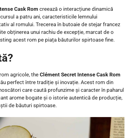
ntense Cask Rom
creează o interacțiune dinamică
rcursul a patru ani, caracteristicile lemnului
tativ al romului. Trecerea în butoaie de stejar francez
te obținerea unui rachiu de excepție, marcat de o
sting acest rom pe piața băuturilor spirtoase fine.
tă?
rom agricole, the
Clément Secret Intense Cask Rom
ău perfect între tradiție și inovație. Acest rom din
cunoscători care caută profunzime și caracter în paharul
ant arome bogate și o istorie autentică de producție,
aștii de băuturi spirtoase.