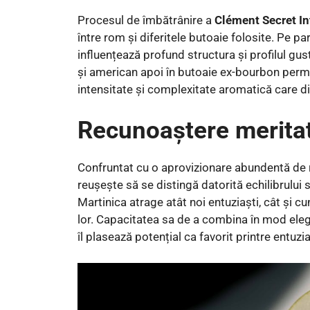
Procesul de îmbătrânire a
Clément Secret I
între rom și diferitele butoaie folosite. Pe pa
influențează profund structura și profilul gus
și american apoi în butoaie ex-bourbon permi
intensitate și complexitate aromatică care di
Recunoaștere merita
Confruntat cu o aprovizionare abundentă de 
reușește să se distingă datorită echilibrului s
Martinica atrage atât noi entuziaști, cât și 
lor. Capacitatea sa de a combina în mod eleg
îl plasează potențial ca favorit printre entuzi