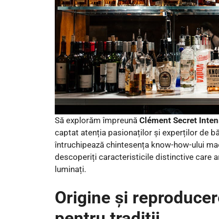
Să explorăm împreună
Clément Secret Inte
captat atenția pasionaților și experților de bă
întruchipează chintesența know-how-ului maeș
descoperiți caracteristicile distinctive care a
luminați.
Origine și reproducer
pentru tradiții