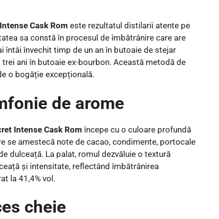
 Intense Cask Rom
este rezultatul distilarii atente pe
ritatea sa constă în procesul de îmbătrânire care are
 întâi învechit timp de un an în butoaie de stejar
ă trei ani în butoaie ex-bourbon. Această metodă de
de o bogăție excepțională.
imfonie de arome
ret Intense Cask Rom
începe cu o culoare profundă
re se amestecă note de cacao, condimente, portocale
de dulceață. La palat, romul dezvăluie o textură
ceață și intensitate, reflectând îmbătrânirea
at la 41,4% vol.
ces cheie