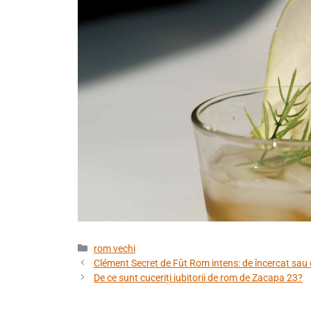
Categorii
rom vechi
Clément Secret de Fût Rom intens: de încercat sau 
De ce sunt cuceriți iubitorii de rom de Zacapa 23?