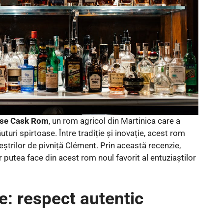
nse Cask Rom
, un rom agricol din Martinica care a
uturi spirtoase. Între tradiție și inovație, acest rom
trilor de pivniță Clément. Prin această recenzie,
r putea face din acest rom noul favorit al entuziaștilor
e: respect autentic