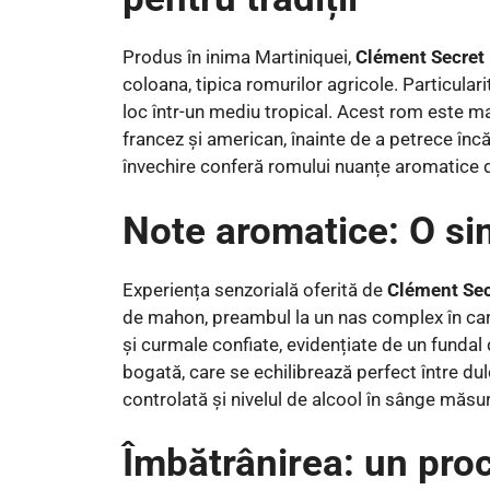
Produs în inima Martiniquei,
Clément Secret
coloana, tipica romurilor agricole. Particula
loc într-un mediu tropical. Acest rom este mai
francez și american, înainte de a petrece înc
învechire conferă romului nuanțe aromatice 
Note aromatice: O s
Experiența senzorială oferită de
Clément Sec
de mahon, preambul la un nas complex în ca
și curmale confiate, evidențiate de un fundal 
bogată, care se echilibrează perfect între dul
controlată și nivelul de alcool în sânge măsur
Îmbătrânirea: un pro