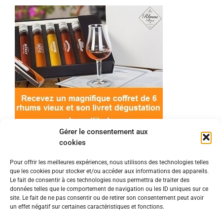
Gérer le consentement aux
cookies
Pour offrir les meilleures expériences, nous utilisons des technologies telles
que les cookies pour stocker et/ou accéder aux informations des appareils.
© 2022 Meilleur-rhum.net - Tous droits réservés
Le fait de consentir à ces technologies nous permettra de traiter des
Mentions légales
-
Politique de cookies
données telles que le comportement de navigation ou les ID uniques sur ce
site. Le fait de ne pas consentir ou de retirer son consentement peut avoir
un effet négatif sur certaines caractéristiques et fonctions.
L'abus d'alcool est dangereux pour la santé, à