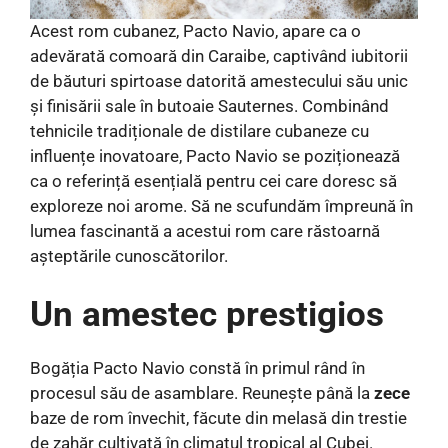
Acest rom cubanez, Pacto Navio, apare ca o
adevărată comoară din Caraibe, captivând iubitorii
de băuturi spirtoase datorită amestecului său unic
și finisării sale în butoaie Sauternes. Combinând
tehnicile tradiționale de distilare cubaneze cu
influențe inovatoare, Pacto Navio se poziționează
ca o referință esențială pentru cei care doresc să
exploreze noi arome. Să ne scufundăm împreună în
lumea fascinantă a acestui rom care răstoarnă
așteptările cunoscătorilor.
Un amestec prestigios
Bogăția Pacto Navio constă în primul rând în
procesul său de asamblare. Reunește până la
zece
baze de rom învechit, făcute din melasă din trestie
de zahăr cultivată în climatul tropical al Cubei.