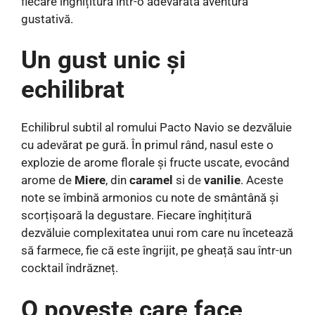
fiecare înghițitură într-o adevărată aventură
gustativă.
Un gust unic și
echilibrat
Echilibrul subtil al romului Pacto Navio se dezvăluie
cu adevărat pe gură. În primul rând, nasul este o
explozie de arome florale și fructe uscate, evocând
arome de
Miere
, din
caramel
si de
vanilie
. Aceste
note se îmbină armonios cu note de smântână și
scorțișoară la degustare. Fiecare înghițitură
dezvăluie complexitatea unui rom care nu încetează
să farmece, fie că este îngrijit, pe gheață sau într-un
cocktail îndrăzneț.
O poveste care face