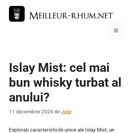
Sari
la
conținut
Meniu
Islay Mist: cel mai
bun whisky turbat al
anului?
11 decembrie 2024
de
Julie
Explorați caracteristicile unice ale Islay Mist, un