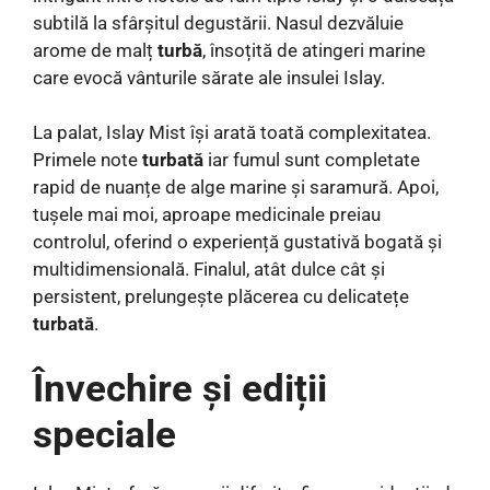
subtilă la sfârșitul degustării. Nasul dezvăluie
arome de malț
turbă
, însoțită de atingeri marine
care evocă vânturile sărate ale insulei Islay.
La palat, Islay Mist își arată toată complexitatea.
Primele note
turbată
iar fumul sunt completate
rapid de nuanțe de alge marine și saramură. Apoi,
tușele mai moi, aproape medicinale preiau
controlul, oferind o experiență gustativă bogată și
multidimensională. Finalul, atât dulce cât și
persistent, prelungește plăcerea cu delicatețe
turbată
.
Învechire și ediții
speciale