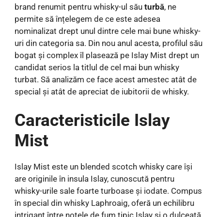
brand renumit pentru whisky-ul său
turbă
, ne
permite să înțelegem de ce este adesea
nominalizat drept unul dintre cele mai bune whisky-
uri din categoria sa. Din nou anul acesta, profilul său
bogat și complex îl plasează pe Islay Mist drept un
candidat serios la titlul de cel mai bun whisky
turbat. Să analizăm ce face acest amestec atât de
special și atât de apreciat de iubitorii de whisky.
Caracteristicile Islay
Mist
Islay Mist este un blended scotch whisky care își
are originile în insula Islay, cunoscută pentru
whisky-urile sale foarte turboase și iodate. Compus
în special din whisky Laphroaig, oferă un echilibru
intrigant între notele de fum tipic Islay și o dulceață