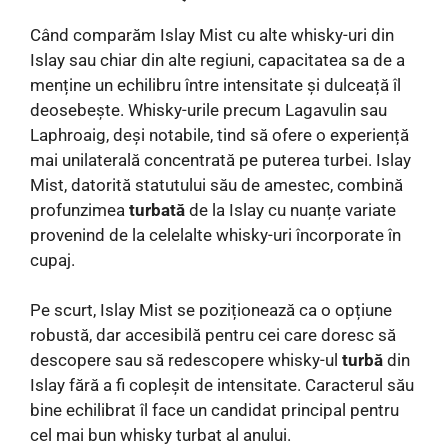
Când comparăm Islay Mist cu alte whisky-uri din
Islay sau chiar din alte regiuni, capacitatea sa de a
menține un echilibru între intensitate și dulceață îl
deosebește. Whisky-urile precum Lagavulin sau
Laphroaig, deși notabile, tind să ofere o experiență
mai unilaterală concentrată pe puterea turbei. Islay
Mist, datorită statutului său de amestec, combină
profunzimea
turbată
de la Islay cu nuanțe variate
provenind de la celelalte whisky-uri încorporate în
cupaj.
Pe scurt, Islay Mist se poziționează ca o opțiune
robustă, dar accesibilă pentru cei care doresc să
descopere sau să redescopere whisky-ul
turbă
din
Islay fără a fi copleșit de intensitate. Caracterul său
bine echilibrat îl face un candidat principal pentru
cel mai bun whisky turbat al anului.