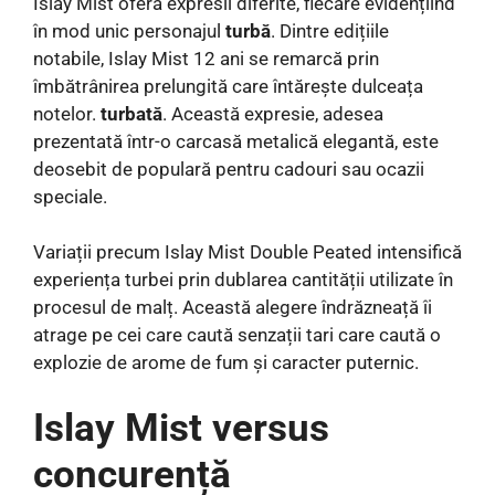
Islay Mist oferă expresii diferite, fiecare evidențiind
în mod unic personajul
turbă
. Dintre edițiile
notabile, Islay Mist 12 ani se remarcă prin
îmbătrânirea prelungită care întărește dulceața
notelor.
turbată
. Această expresie, adesea
prezentată într-o carcasă metalică elegantă, este
deosebit de populară pentru cadouri sau ocazii
speciale.
Variații precum Islay Mist Double Peated intensifică
experiența turbei prin dublarea cantității utilizate în
procesul de malț. Această alegere îndrăzneață îi
atrage pe cei care caută senzații tari care caută o
explozie de arome de fum și caracter puternic.
Islay Mist versus
concurență