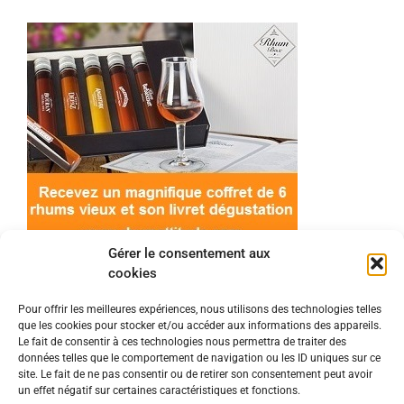
Gérer le consentement aux
cookies
Pour offrir les meilleures expériences, nous utilisons des technologies telles
que les cookies pour stocker et/ou accéder aux informations des appareils.
© 2022 Meilleur-rhum.net - Tous droits réservés
Le fait de consentir à ces technologies nous permettra de traiter des
Mentions légales
-
Politique de cookies
données telles que le comportement de navigation ou les ID uniques sur ce
site. Le fait de ne pas consentir ou de retirer son consentement peut avoir
un effet négatif sur certaines caractéristiques et fonctions.