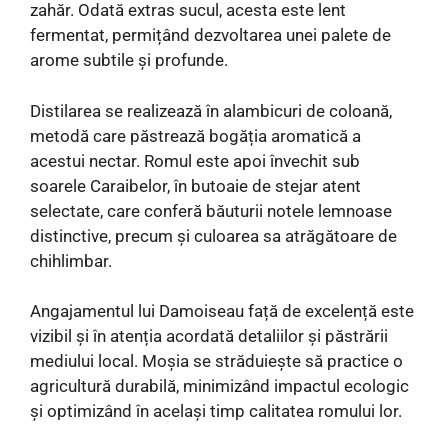
zahăr. Odată extras sucul, acesta este lent
fermentat, permițând dezvoltarea unei palete de
arome subtile și profunde.
Distilarea se realizează în alambicuri de coloană,
metodă care păstrează bogăția aromatică a
acestui nectar. Romul este apoi învechit sub
soarele Caraibelor, în butoaie de stejar atent
selectate, care conferă băuturii notele lemnoase
distinctive, precum și culoarea sa atrăgătoare de
chihlimbar.
Angajamentul lui Damoiseau față de excelență este
vizibil și în atenția acordată detaliilor și păstrării
mediului local. Moșia se străduiește să practice o
agricultură durabilă, minimizând impactul ecologic
și optimizând în același timp calitatea romului lor.