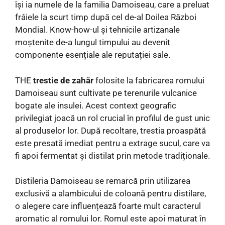
își ia numele de la familia Damoiseau, care a preluat
frâiele la scurt timp după cel de-al Doilea Război
Mondial. Know-how-ul și tehnicile artizanale
moștenite de-a lungul timpului au devenit
componente esențiale ale reputației sale.
THE
trestie de zahăr
folosite la fabricarea romului
Damoiseau sunt cultivate pe terenurile vulcanice
bogate ale insulei. Acest context geografic
privilegiat joacă un rol crucial în profilul de gust unic
al produselor lor. După recoltare, trestia proaspătă
este presată imediat pentru a extrage sucul, care va
fi apoi fermentat și distilat prin metode tradiționale.
Distileria Damoiseau se remarcă prin utilizarea
exclusivă a alambicului de coloană pentru distilare,
o alegere care influențează foarte mult caracterul
aromatic al romului lor. Romul este apoi maturat în