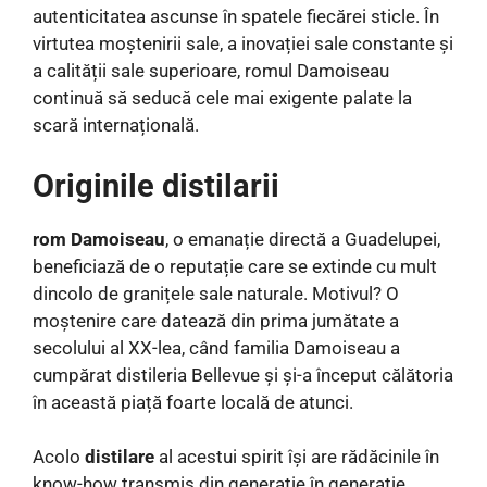
autenticitatea ascunse în spatele fiecărei sticle. În
virtutea moștenirii sale, a inovației sale constante și
a calității sale superioare, romul Damoiseau
continuă să seducă cele mai exigente palate la
scară internațională.
Originile distilarii
rom Damoiseau
, o emanație directă a Guadelupei,
beneficiază de o reputație care se extinde cu mult
dincolo de granițele sale naturale. Motivul? O
moștenire care datează din prima jumătate a
secolului al XX-lea, când familia Damoiseau a
cumpărat distileria Bellevue și și-a început călătoria
în această piață foarte locală de atunci.
Acolo
distilare
al acestui spirit își are rădăcinile în
know-how transmis din generație în generație.