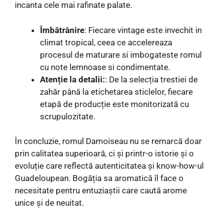
incanta cele mai rafinate palate.
Îmbătrânire
: Fiecare vintage este invechit in
climat tropical, ceea ce accelereaza
procesul de maturare si imbogateste romul
cu note lemnoase si condimentate.
Atenție la detalii:
: De la selecția trestiei de
zahăr până la etichetarea sticlelor, fiecare
etapă de producție este monitorizată cu
scrupulozitate.
În concluzie, romul Damoiseau nu se remarcă doar
prin calitatea superioară, ci și printr-o istorie și o
evoluție care reflectă autenticitatea și know-how-ul
Guadeloupean. Bogăția sa aromatică îl face o
necesitate pentru entuziaștii care caută arome
unice și de neuitat.