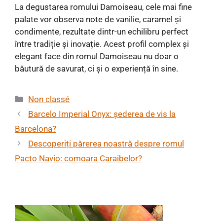
La degustarea romului Damoiseau, cele mai fine
palate vor observa note de vanilie, caramel și
condimente, rezultate dintr-un echilibru perfect
între tradiție și inovație. Acest profil complex și
elegant face din romul Damoiseau nu doar o
băutură de savurat, ci și o experiență în sine.
Categorii
Non classé
Barcelo Imperial Onyx: șederea de vis la
Barcelona?
Descoperiți părerea noastră despre romul
Pacto Navio: comoara Caraibelor?