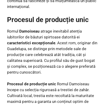
continuă să fascineze și să mulțumească un public
internațional.
Procesul de producție unic
Romul
Damoiseau
atrage inevitabil atenția
iubitorilor de băuturi spirtoase datorită ei
caracteristici excepționale
. Acest rom, originar din
Guadelupa, se distinge prin metodele sale de
producție care celebrează atât tradiția, cât și
calitatea superioară. Cu profilul său de gust bogat
și complex, se poziționează ca o alegere preferată
pentru cunoscători.
Procesul de producție unic
Romul Damoiseau
începe cu selecția riguroasă a trestiei de zahăr.
Cultivată local, trestia este recoltată la maturitate
maximă pentru a garanta un conținut optim de