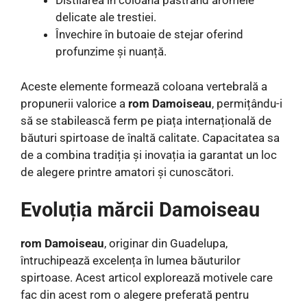
Distilarea în coloană păstrând aromele
delicate ale trestiei.
Învechire în butoaie de stejar oferind
profunzime și nuanță.
Aceste elemente formează coloana vertebrală a
propunerii valorice a
rom Damoiseau
, permițându-i
să se stabilească ferm pe piața internațională de
băuturi spirtoase de înaltă calitate. Capacitatea sa
de a combina tradiția și inovația ia garantat un loc
de alegere printre amatori și cunoscători.
Evoluția mărcii Damoiseau
rom Damoiseau
, originar din Guadelupa,
întruchipează excelența în lumea băuturilor
spirtoase. Acest articol explorează motivele care
fac din acest rom o alegere preferată pentru