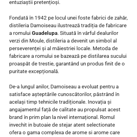
entuziaștii pretențioși.
Fondată în 1942 pe locul unei foste fabrici de zahăr,
distileria Damoiseau ilustrează tradiția de fabricare
a romului
Guadelupa
. Situată în vârful dealurilor
verzi din Moule, distileria a devenit un simbol al
perseverenței și al măiestriei locale. Metoda de
fabricare a romului se bazează pe distilarea sucului
proaspăt de trestie, garantând un produs finit de o
puritate excepțională.
De-a lungul anilor, Damoiseau a evoluat pentru a
satisface așteptările cunoscătorilor, păstrând în
același timp tehnicile tradiționale. Inovația și
angajamentul față de calitate au propulsat acest
brand în prim plan la nivel internațional. Romul
invechit in butoaie de stejar atent selectionate
ofera o gama complexa de arome si arome care