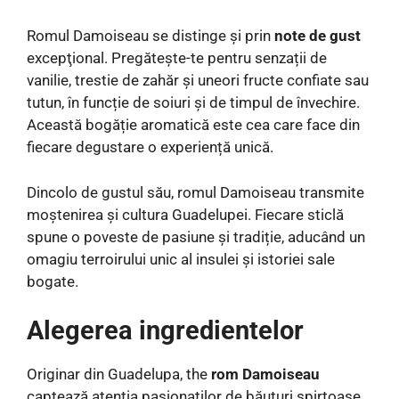
Romul Damoiseau se distinge și prin
note de gust
excepţional. Pregătește-te pentru senzații de
vanilie, trestie de zahăr și uneori fructe confiate sau
tutun, în funcție de soiuri și de timpul de învechire.
Această bogăție aromatică este cea care face din
fiecare degustare o experiență unică.
Dincolo de gustul său, romul Damoiseau transmite
moștenirea și cultura Guadelupei. Fiecare sticlă
spune o poveste de pasiune și tradiție, aducând un
omagiu terroirului unic al insulei și istoriei sale
bogate.
Alegerea ingredientelor
Originar din Guadelupa, the
rom Damoiseau
captează atenția pasionaților de băuturi spirtoase