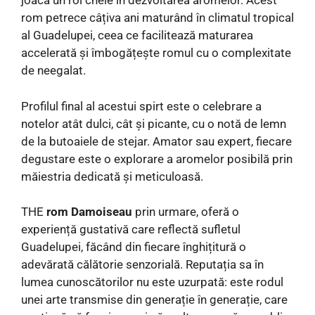
joacă un rol cheie în dezvoltarea aromelor. Acest
rom petrece câțiva ani maturând în climatul tropical
al Guadelupei, ceea ce facilitează maturarea
accelerată și îmbogățește romul cu o complexitate
de neegalat.
Profilul final al acestui spirt este o celebrare a
notelor atât dulci, cât și picante, cu o notă de lemn
de la butoaiele de stejar. Amator sau expert, fiecare
degustare este o explorare a aromelor posibilă prin
măiestria dedicată și meticuloasă.
THE
rom Damoiseau
prin urmare, oferă o
experiență gustativă care reflectă sufletul
Guadelupei, făcând din fiecare înghițitură o
adevărată călătorie senzorială. Reputația sa în
lumea cunoscătorilor nu este uzurpată: este rodul
unei arte transmise din generație în generație, care