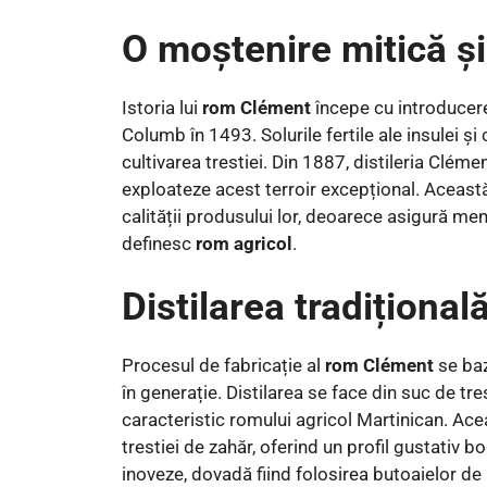
O moștenire mitică și 
Istoria lui
rom Clément
începe cu introducere
Columb în 1493. Solurile fertile ale insulei și
cultivarea trestiei. Din 1887, distileria Clém
exploateze acest terroir excepțional. Această
calității produsului lor, deoarece asigură men
definesc
rom agricol
.
Distilarea tradițional
Procesul de fabricație al
rom Clément
se baz
în generație. Distilarea se face din suc de tr
caracteristic romului agricol Martinican. Ac
trestiei de zahăr, oferind un profil gustativ bo
inoveze, dovadă fiind folosirea butoaielor de