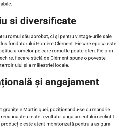
abile.
u si diversificate
ru romul său aprobat, ci și pentru vintage-urile sale
 adus fondatorului Homère Clément. Fiecare epocă este
ogăția aromelor pe care romul le poate oferi. Fie prin
nvechire, fiecare sticlă de Clément spune o poveste
rroir-ului și a măiestriei locale.
țională și angajament
 granițele Martiniquei, poziționându-se cu mândrie
 recunoaștere este rezultatul angajamentului neclintit
 de producție este atent monitorizată pentru a asigura