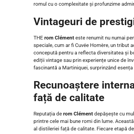
romul cu o complexitate și profunzime admir
Vintageuri de prestigi
THE
rom Clément
este renumit nu numai pent
speciale, cum ar fi Cuvée Homère, un tribut
concepută pentru a reflecta diversitatea și b
ediții vintage sau prin experiențe unice de î
fascinantă a Martiniquei, surprinzând esența te
Recunoaștere interna
față de calitate
Reputația de
rom Clément
depășește cu mult
printre cele mai bune romi din lume. Această
al distileriei față de calitate. Fiecare etapă