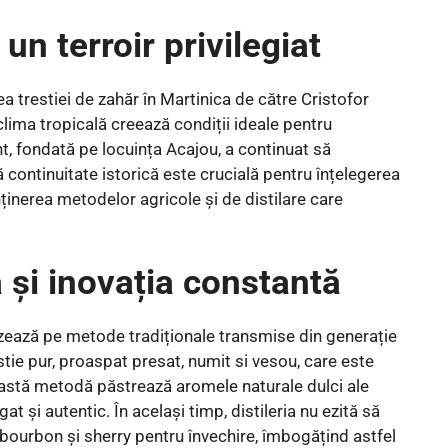
un terroir privilegiat
a trestiei de zahăr în Martinica de către Cristofor
 clima tropicală creează condiții ideale pentru
ent, fondată pe locuința Acajou, a continuat să
 continuitate istorică este crucială pentru înțelegerea
ținerea metodelor agricole și de distilare care
ă și inovația constantă
ează pe metode tradiționale transmise din generație
estie pur, proaspat presat, numit si vesou, care este
eastă metodă păstrează aromele naturale dulci ale
gat și autentic. În același timp, distileria nu ezită să
 bourbon și sherry pentru învechire, îmbogățind astfel