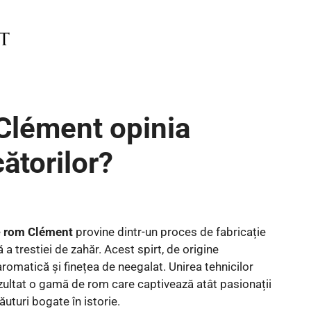
Clément opinia
ătorilor?
e
rom Clément
provine dintr-un proces de fabricație
a trestiei de zahăr. Acest spirt, de origine
omatică și finețea de neegalat. Unirea tehnicilor
rezultat o gamă de rom care captivează atât pasionații
ăuturi bogate în istorie.