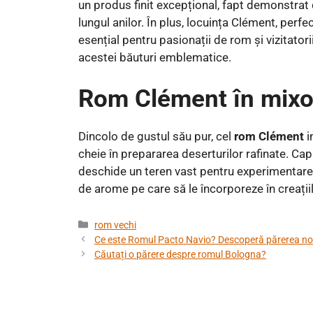
un produs finit excepțional, fapt demonstrat
lungul anilor. În plus, locuința Clément, perfec
esențial pentru pasionații de rom și vizitat
acestei băuturi emblematice.
Rom Clément în mixol
Dincolo de gustul său pur, cel
rom Clément
i
cheie în prepararea deserturilor rafinate. Ca
deschide un teren vast pentru experimentarea 
de arome pe care să le încorporeze în creațiil
Categorii
rom vechi
Ce este Romul Pacto Navio? Descoperă părerea no
Căutați o părere despre romul Bologna?