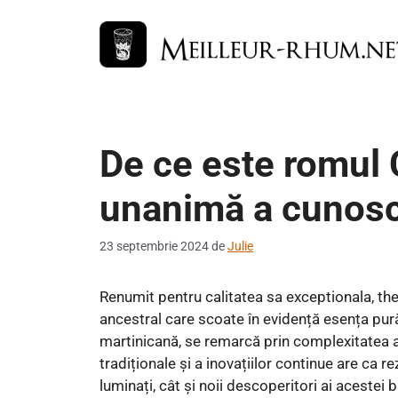
Sari
la
conținut
De ce este romul 
unanimă a cunosc
23 septembrie 2024
de
Julie
Renumit pentru calitatea sa exceptionala, th
ancestral care scoate în evidență esența pură 
martinicană, se remarcă prin complexitatea ar
tradiționale și a inovațiilor continue are ca 
luminați, cât și noii descoperitori ai acestei b