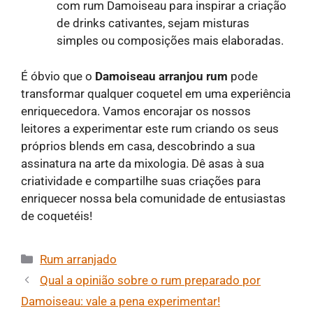
com rum Damoiseau para inspirar a criação
de drinks cativantes, sejam misturas
simples ou composições mais elaboradas.
É óbvio que o
Damoiseau arranjou rum
pode
transformar qualquer coquetel em uma experiência
enriquecedora. Vamos encorajar os nossos
leitores a experimentar este rum criando os seus
próprios blends em casa, descobrindo a sua
assinatura na arte da mixologia. Dê asas à sua
criatividade e compartilhe suas criações para
enriquecer nossa bela comunidade de entusiastas
de coquetéis!
Categorias
Rum arranjado
Qual a opinião sobre o rum preparado por
Damoiseau: vale a pena experimentar!