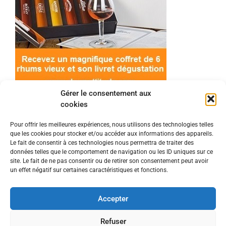
Gérer le consentement aux
cookies
Pour offrir les meilleures expériences, nous utilisons des technologies telles
que les cookies pour stocker et/ou accéder aux informations des appareils.
© 2022 Meilleur-rhum.net - Tous droits réservés
Le fait de consentir à ces technologies nous permettra de traiter des
Mentions légales
-
Politique de cookies
données telles que le comportement de navigation ou les ID uniques sur ce
site. Le fait de ne pas consentir ou de retirer son consentement peut avoir
un effet négatif sur certaines caractéristiques et fonctions.
L'abus d'alcool est dangereux pour la santé, à
consommer avec modération.
Accepter
En tant que Partenaire Amazon, je réalise un
Refuser