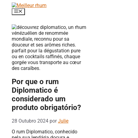
Saltar
para
Menu
o
conteúdo
Por que o rum
Diplomatico é
considerado um
produto obrigatório?
28 Outubro 2024
por
Julie
O rum Diplomatico, conhecido
pela sua lendária doçura e