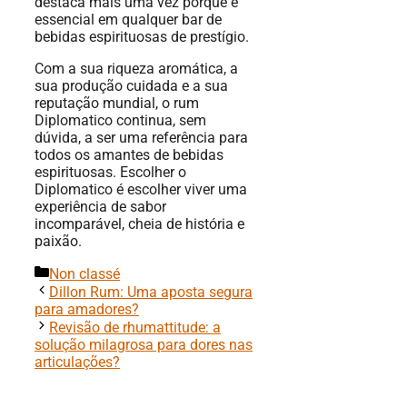
destaca mais uma vez porque é
essencial em qualquer bar de
bebidas espirituosas de prestígio.
Com a sua riqueza aromática, a
sua produção cuidada e a sua
reputação mundial, o rum
Diplomatico continua, sem
dúvida, a ser uma referência para
todos os amantes de bebidas
espirituosas. Escolher o
Diplomatico é escolher viver uma
experiência de sabor
incomparável, cheia de história e
paixão.
Categorias
Non classé
Dillon Rum: Uma aposta segura
para amadores?
Revisão de rhumattitude: a
solução milagrosa para dores nas
articulações?