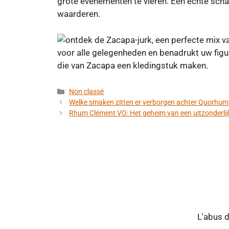
grote evenementen te vieren. Een echte sch
waarderen.
Categorieën
Non classé
Welke smaken zitten er verborgen achter Quorhum
Rhum Clément VO: Het geheim van een uitzonderli
L'abus 