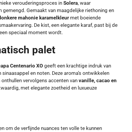
unieke verouderingsproces in
Solera
, waar
n gemengd. Gemaakt van maagdelijke riethoning en
donkere mahonie karamelkleur
met boeiende
maakervaring. De kist, een elegante karaf, past bij de
ij een speciaal moment wordt.
atisch palet
apa Centenario XO
geeft een krachtige indruk van
an sinaasappel en noten. Deze aroma’s ontwikkelen
n onthullen vervolgens accenten van
vanille, cacao en
kwaardig, met elegante zoetheid en luxueuze
ten om de verfijnde nuances ten volle te kunnen