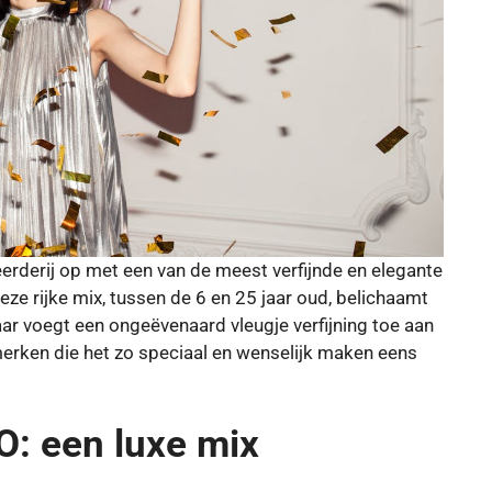
lleerderij op met een van de meest verfijnde en elegante
Deze rijke mix, tussen de 6 en 25 jaar oud, belichaamt
ar voegt een ongeëvenaard vleugje verfijning toe aan
merken die het zo speciaal en wenselijk maken eens
O: een luxe mix