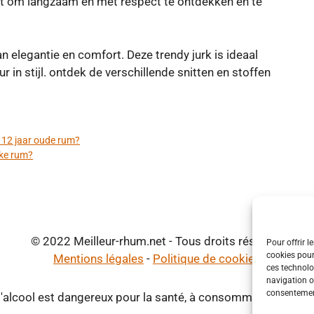
at om langzaam en met respect te ontdekken en te
 12 jaar oude rum?
jke rum?
© 2022 Meilleur-rhum.net - Tous droits réservés
Pour offrir l
cookies pour
Mentions légales
-
Politique de cookies
ces technolo
navigation ou
consentement
d'alcool est dangereux pour la santé, à consommer avec mod