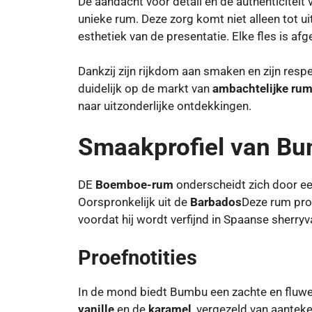
De aandacht voor detail en de authenticitei
unieke rum. Deze zorg komt niet alleen tot u
esthetiek van de presentatie. Elke fles is a
Dankzij zijn rijkdom aan smaken en zijn resp
duidelijk op de markt van
ambachtelijke ru
naar uitzonderlijke ontdekkingen.
Smaakprofiel van B
DE
Boemboe-rum
onderscheidt zich door een
Oorspronkelijk uit de
Barbados
Deze rum prof
voordat hij wordt verfijnd in Spaanse sherryv
Proefnotities
In de mond biedt Bumbu een zachte en fluwe
vanille
en de
karamel
, vergezeld van aantek