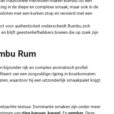
t van traditionele methoden maken Bumbu tot een
iting in de diepe en complexe smaak, maar ook in de
fgesloten met een kurken stop en versierd met een
ect voor authenticiteit onderscheidt Bumbu zich
m
en blijft geestenliefhebbers boeien die op zoek zijn
umbu Rum
 bijzonder rijk en complex aromatisch profiel.
iteert van een zorgvuldige rijping in bourbonvaten
aten, waardoor hij een uitzonderlijk smaakpalet krijgt.
elzachte textuur. Dominante smaken zijn onder meer
eningen van
rijpe banaan
,
kaneel
, En
gember
. Deze