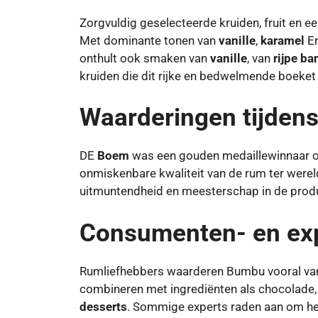
Zorgvuldig geselecteerde kruiden, fruit en e
Met dominante tonen van
vanille
,
karamel
E
onthult ook smaken van
vanille
, van
rijpe b
kruiden die dit rijke en bedwelmende boeke
Waarderingen tijdens
DE
Boem
was een gouden medaillewinnaar op
onmiskenbare kwaliteit van de rum ter werel
uitmuntendheid en meesterschap in de prod
Consumenten- en exp
Rumliefhebbers waarderen Bumbu vooral van
combineren met ingrediënten als chocolade, 
desserts
. Sommige experts raden aan om het