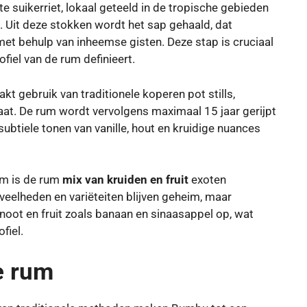
e suikerriet, lokaal geteeld in de tropische gebieden
 Uit deze stokken wordt het sap gehaald, dat
t behulp van inheemse gisten. Deze stap is cruciaal
iel van de rum definieert.
t gebruik van traditionele koperen pot stills,
aat. De rum wordt vervolgens maximaal 15 jaar gerijpt
ubtiele tonen van vanille, hout en kruidige nuances
um is de rum
mix van kruiden en fruit
exoten
eelheden en variëteiten blijven geheim, maar
lnoot en fruit zoals banaan en sinaasappel op, wat
fiel.
e rum