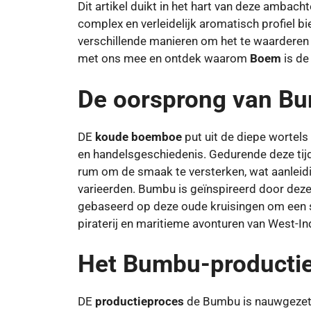
Dit artikel duikt in het hart van deze ambach
complex en verleidelijk aromatisch profiel b
verschillende manieren om het te waarderen ve
met ons mee en ontdek waarom
Boem
is de
De oorsprong van B
DE
koude boemboe
put uit de diepe wortel
en handelsgeschiedenis. Gedurende deze tijd
rum om de smaak te versterken, wat aanleidin
varieerden. Bumbu is geïnspireerd door deze
gebaseerd op deze oude kruisingen om een ​​
piraterij en maritieme avonturen van West-Ind
Het Bumbu-producti
DE
productieproces
de Bumbu is nauwgezet 