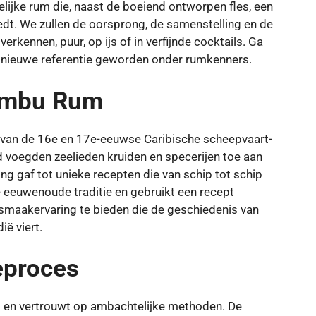
telijke rum die, naast de boeiend ontworpen fles, een
iedt. We zullen de oorsprong, de samenstelling en de
rkennen, puur, op ijs of in verfijnde cocktails. Ga
 nieuwe referentie geworden onder rumkenners.
umbu Rum
s van de 16e en 17e-eeuwse Caribische scheepvaart-
 voegden zeelieden kruiden en specerijen toe aan
g gaf tot unieke recepten die van schip tot schip
 eeuwenoude traditie en gebruikt een recept
smaakervaring te bieden die de geschiedenis van
ië viert.
eproces
en vertrouwt op ambachtelijke methoden. De