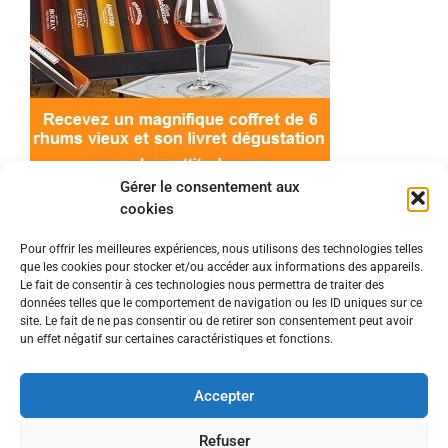
Gérer le consentement aux
cookies
Pour offrir les meilleures expériences, nous utilisons des technologies telles
que les cookies pour stocker et/ou accéder aux informations des appareils.
© 2022 Meilleur-rhum.net - Tous droits réservés
Le fait de consentir à ces technologies nous permettra de traiter des
Mentions légales
-
Politique de cookies
données telles que le comportement de navigation ou les ID uniques sur ce
site. Le fait de ne pas consentir ou de retirer son consentement peut avoir
un effet négatif sur certaines caractéristiques et fonctions.
L'abus d'alcool est dangereux pour la santé, à
consommer avec modération.
Accepter
En tant que Partenaire Amazon, je réalise un
Refuser