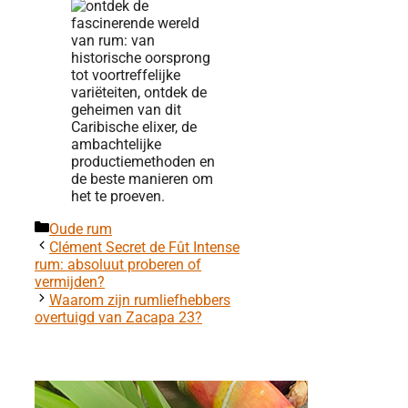
Categorieën
Oude rum
Clément Secret de Fût Intense
rum: absoluut proberen of
vermijden?
Waarom zijn rumliefhebbers
overtuigd van Zacapa 23?