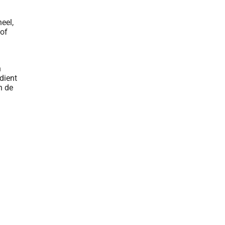
eel,
 of
n
dient
n de