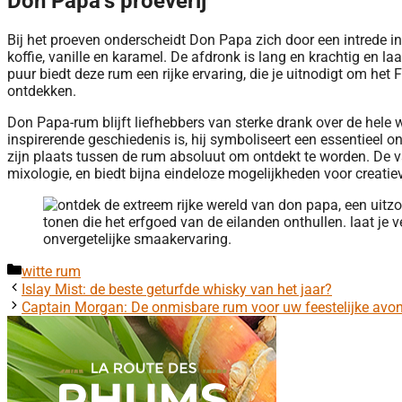
Don Papa’s proeverij
Bij het proeven onderscheidt Don Papa zich door een intrede i
koffie, vanille en karamel. De afdronk is lang en krachtig en la
puur biedt deze rum een ​​rijke ervaring, die je uitnodigt om het 
ontdekken.
Don Papa-rum blijft liefhebbers van sterke drank over de hele 
inspirerende geschiedenis is, hij symboliseert een essentieel o
zijn plaats tussen de rum absoluut om ontdekt te worden. De v
mixologie, en biedt bijna eindeloze mogelijkheden voor creatie
Categorieën
witte rum
Islay Mist: de beste geturfde whisky van het jaar?
Captain Morgan: De onmisbare rum voor uw feestelijke avo