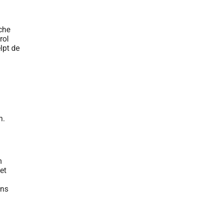
sche
rol
lpt de
n.
m
et
ons