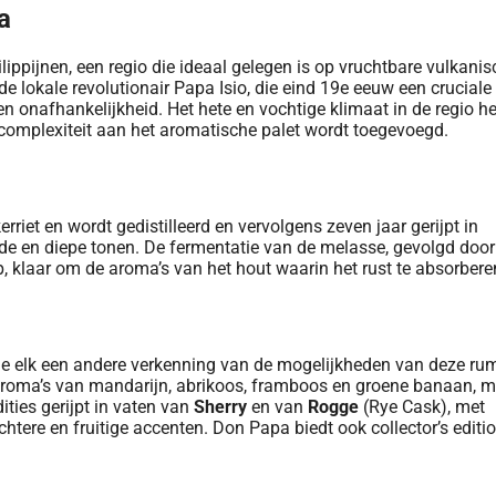
a
lippijnen, een regio die ideaal gelegen is op vruchtbare vulkani
de lokale revolutionair Papa Isio, die eind 19e eeuw een cruciale 
 en onafhankelijkheid. Het hete en vochtige klimaat in de regio he
complexiteit aan het aromatische palet wordt toegevoegd.
iet en wordt gedistilleerd en vervolgens zeven jaar gerijpt in
de en diepe tonen. De fermentatie van de melasse, gevolgd door
 op, klaar om de aroma’s van het hout waarin het rust te absorbere
die elk een andere verkenning van de mogelijkheden van deze ru
aroma’s van mandarijn, abrikoos, framboos en groene banaan, m
dities gerijpt in vaten van
Sherry
en van
Rogge
(Rye Cask), met
chtere en fruitige accenten. Don Papa biedt ook collector’s editi