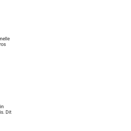
in
s. Dit