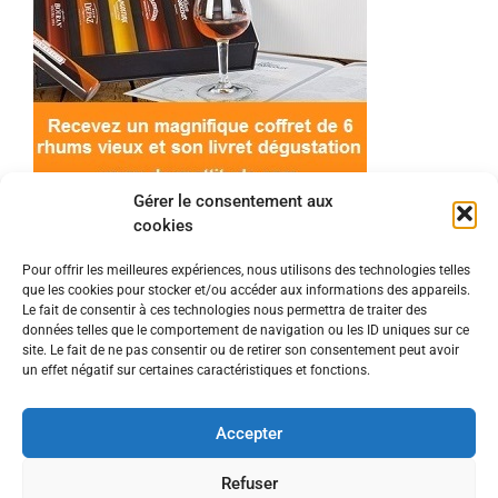
Gérer le consentement aux
cookies
Pour offrir les meilleures expériences, nous utilisons des technologies telles
que les cookies pour stocker et/ou accéder aux informations des appareils.
© 2022 Meilleur-rhum.net - Tous droits réservés
Le fait de consentir à ces technologies nous permettra de traiter des
Mentions légales
-
Politique de cookies
données telles que le comportement de navigation ou les ID uniques sur ce
site. Le fait de ne pas consentir ou de retirer son consentement peut avoir
un effet négatif sur certaines caractéristiques et fonctions.
L'abus d'alcool est dangereux pour la santé, à
consommer avec modération.
Accepter
En tant que Partenaire Amazon, je réalise un
Refuser