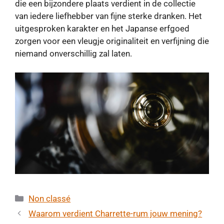
die een bijzondere plaats verdient in de collectie
van iedere liefhebber van fijne sterke dranken. Het
uitgesproken karakter en het Japanse erfgoed
zorgen voor een vleugje originaliteit en verfijning die
niemand onverschillig zal laten.
Categorieën
Non classé
Waarom verdient Charrette-rum jouw mening?