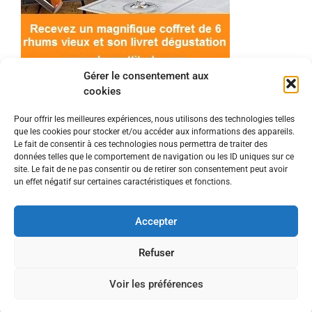
Gérer le consentement aux
cookies
Pour offrir les meilleures expériences, nous utilisons des technologies telles
que les cookies pour stocker et/ou accéder aux informations des appareils.
© 2022 Meilleur-rhum.net - Tous droits réservés
Le fait de consentir à ces technologies nous permettra de traiter des
Mentions légales
-
Politique de cookies
données telles que le comportement de navigation ou les ID uniques sur ce
site. Le fait de ne pas consentir ou de retirer son consentement peut avoir
un effet négatif sur certaines caractéristiques et fonctions.
L'abus d'alcool est dangereux pour la santé, à
consommer avec modération.
Accepter
En tant que Partenaire Amazon, je réalise un
Refuser
bénéfice sur les achats remplissant les conditions
Voir les préférences
requises.