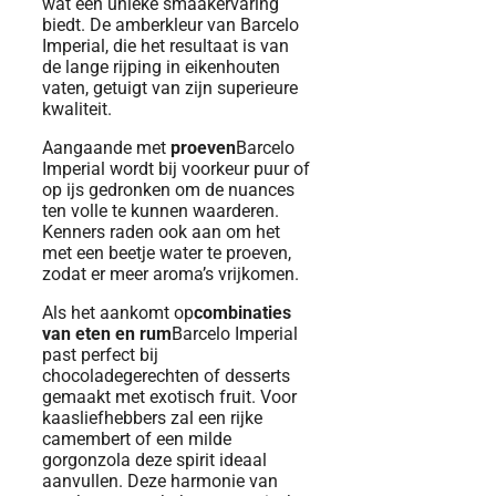
wat een unieke smaakervaring
biedt. De amberkleur van Barcelo
Imperial, die het resultaat is van
de lange rijping in eikenhouten
vaten, getuigt van zijn superieure
kwaliteit.
Aangaande met
proeven
Barcelo
Imperial wordt bij voorkeur puur of
op ijs gedronken om de nuances
ten volle te kunnen waarderen.
Kenners raden ook aan om het
met een beetje water te proeven,
zodat er meer aroma’s vrijkomen.
Als het aankomt op
combinaties
van eten en rum
Barcelo Imperial
past perfect bij
chocoladegerechten of desserts
gemaakt met exotisch fruit. Voor
kaasliefhebbers zal een rijke
camembert of een milde
gorgonzola deze spirit ideaal
aanvullen. Deze harmonie van