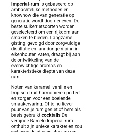
Imperial-rum
is gebaseerd op
ambachtelijke methoden en
knowhow die van generatie op
generatie wordt doorgegeven. De
beste suikerrietsoorten worden
geselecteerd om een ​​rijkdom aan
smaken te bieden. Langzame
gisting, gevolgd door zorgvuldige
distillatie en langdurige rijping in
eikenhouten vaten, draagt ​​bij aan
de ontwikkeling van de
evenwichtige aroma’s en
karakteristieke diepte van deze
rum.
Noten van karamel, vanille en
tropisch fruit harmoniëren perfect
en zorgen voor een boeiende
smaakervaring. Of je nu liever
puur van je rum geniet of hem als
basis gebruikt
cocktails
De
verfijnde Barcelo Imperial-rum
onthult zijn unieke karakter en zou
wel eens de nieuwe ster van uw