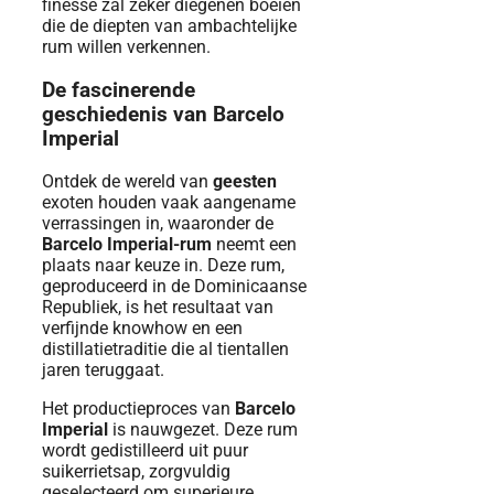
finesse zal zeker diegenen boeien
die de diepten van ambachtelijke
rum willen verkennen.
De fascinerende
geschiedenis van Barcelo
Imperial
Ontdek de wereld van
geesten
exoten houden vaak aangename
verrassingen in, waaronder de
Barcelo Imperial-rum
neemt een
plaats naar keuze in. Deze rum,
geproduceerd in de Dominicaanse
Republiek, is het resultaat van
verfijnde knowhow en een
distillatietraditie die al tientallen
jaren teruggaat.
Het productieproces van
Barcelo
Imperial
is nauwgezet. Deze rum
wordt gedistilleerd uit puur
suikerrietsap, zorgvuldig
geselecteerd om superieure