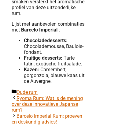
smaken versterkt het aromatische
profiel van deze uitzonderlijke
rum.
Lijst met aanbevolen combinaties
met
Barcelo Imperial
:
Chocoladedesserts:
Chocolademousse, Baulois-
fondant.
Fruitige desserts:
Tarte
tatin, exotische fruitsalade.
Kazen:
Camembert,
gorgonzola, blauwe kaas uit
de Auvergne.
Categorieën
Oude rum
Ryoma Rum: Wat is de mening
over deze innovatieve Japanse
rum?
Barcelo Imperial Rum: proeven
en deskundig advies!