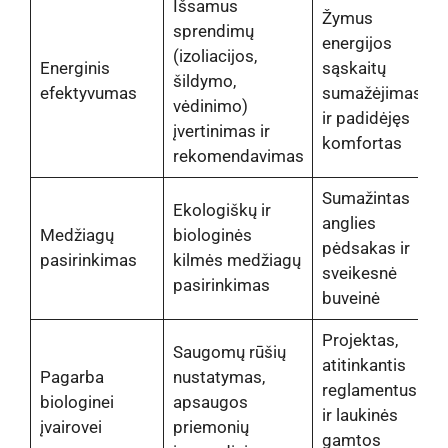
Išsamus
Žymus
sprendimų
energijos
(izoliacijos,
Energinis
sąskaitų
šildymo,
efektyvumas
sumažėjimas
vėdinimo)
ir padidėjęs
įvertinimas ir
komfortas
rekomendavimas
Sumažintas
Ekologiškų ir
anglies
Medžiagų
biologinės
pėdsakas ir
pasirinkimas
kilmės medžiagų
sveikesnė
pasirinkimas
buveinė
Projektas,
Saugomų rūšių
atitinkantis
Pagarba
nustatymas,
reglamentus
biologinei
apsaugos
ir laukinės
įvairovei
priemonių
gamtos