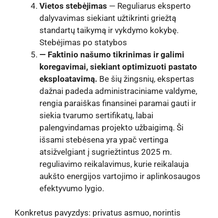
Vietos stebėjimas
— Reguliarus eksperto
dalyvavimas siekiant užtikrinti griežtą
standartų taikymą ir vykdymo kokybę.
Stebėjimas po statybos
— Faktinio našumo tikrinimas ir galimi
koregavimai, siekiant optimizuoti pastato
eksploatavimą.
Be šių žingsnių, ekspertas
dažnai padeda administraciniame valdyme,
rengia paraiškas finansinei paramai gauti ir
siekia tvarumo sertifikatų, labai
palengvindamas projekto užbaigimą. Ši
išsami stebėsena yra ypač vertinga
atsižvelgiant į sugriežtintus 2025 m.
reguliavimo reikalavimus, kurie reikalauja
aukšto energijos vartojimo ir aplinkosaugos
efektyvumo lygio.
Konkretus pavyzdys: privatus asmuo, norintis