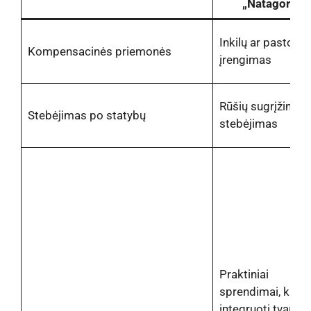
„Natagora“
Inkilų ar pastogių
Kompensacinės priemonės
įrengimas
Rūšių sugrįžimo
Stebėjimas po statybų
stebėjimas
Praktiniai
sprendimai, kaip
integruoti tvarų