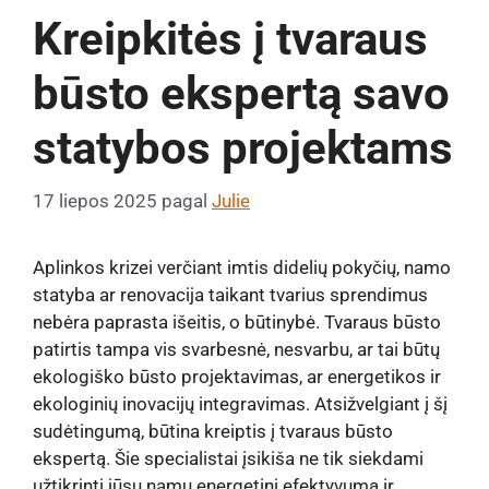
Kreipkitės į tvaraus
būsto ekspertą savo
statybos projektams
17 liepos 2025
pagal
Julie
Aplinkos krizei verčiant imtis didelių pokyčių, namo
statyba ar renovacija taikant tvarius sprendimus
nebėra paprasta išeitis, o būtinybė. Tvaraus būsto
patirtis tampa vis svarbesnė, nesvarbu, ar tai būtų
ekologiško būsto projektavimas, ar energetikos ir
ekologinių inovacijų integravimas. Atsižvelgiant į šį
sudėtingumą, būtina kreiptis į tvaraus būsto
ekspertą. Šie specialistai įsikiša ne tik siekdami
užtikrinti jūsų namų energetinį efektyvumą ir