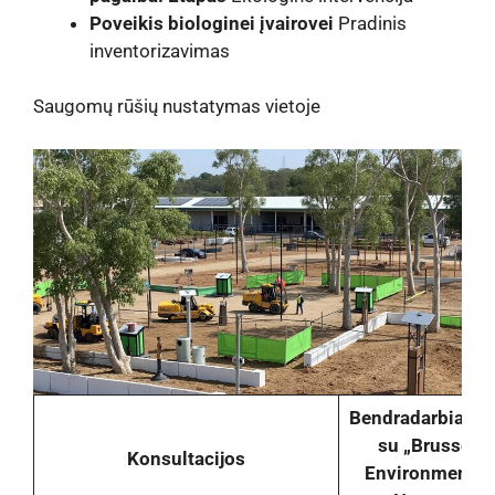
Poveikis biologinei įvairovei
Pradinis
inventorizavimas
Saugomų rūšių nustatymas vietoje
Bendradarbiavi
su „Brussels
Konsultacijos
Environment“ i