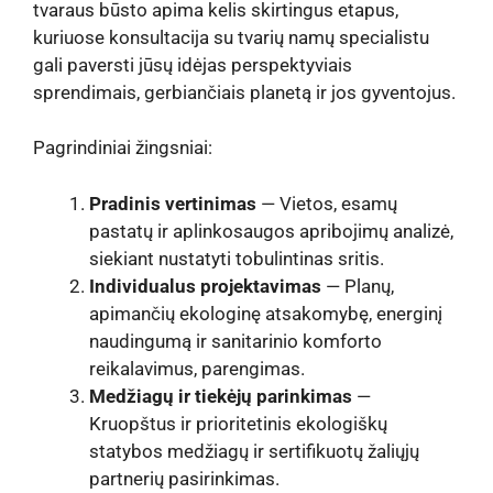
tvaraus būsto apima kelis skirtingus etapus,
kuriuose konsultacija su tvarių namų specialistu
gali paversti jūsų idėjas perspektyviais
sprendimais, gerbiančiais planetą ir jos gyventojus.
Pagrindiniai žingsniai:
Pradinis vertinimas
— Vietos, esamų
pastatų ir aplinkosaugos apribojimų analizė,
siekiant nustatyti tobulintinas sritis.
Individualus projektavimas
— Planų,
apimančių ekologinę atsakomybę, energinį
naudingumą ir sanitarinio komforto
reikalavimus, parengimas.
Medžiagų ir tiekėjų parinkimas
—
Kruopštus ir prioritetinis ekologiškų
statybos medžiagų ir sertifikuotų žaliųjų
partnerių pasirinkimas.