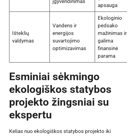
įgyvendinimas
apsauga
Ekologinio
Vandens ir
pėdsako
Išteklių
energijos
mažinimas ir
valdymas
suvartojimo
galima
optimizavimas
finansinė
parama
Esminiai sėkmingo
ekologiškos statybos
projekto žingsniai su
ekspertu
Kelias nuo ekologiškos statybos projekto iki