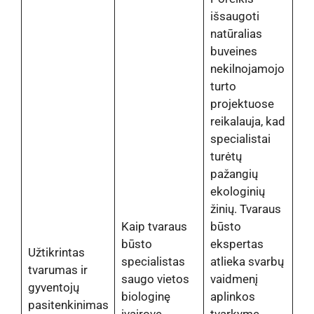
išsaugoti
natūralias
buveines
nekilnojamojo
turto
projektuose
reikalauja, kad
specialistai
turėtų
pažangių
ekologinių
žinių. Tvaraus
Kaip tvaraus
būsto
būsto
ekspertas
Užtikrintas
specialistas
atlieka svarbų
tvarumas ir
saugo vietos
vaidmenį
gyventojų
biologinę
aplinkos
pasitenkinimas