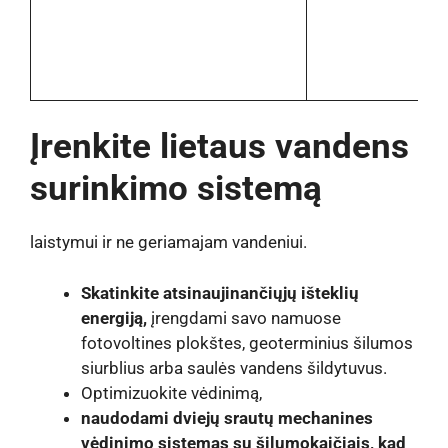
Įrenkite lietaus vandens
surinkimo sistemą
laistymui ir ne geriamajam vandeniui.
Skatinkite atsinaujinančiųjų išteklių
energiją,
įrengdami savo namuose
fotovoltines plokštes, geoterminius šilumos
siurblius arba saulės vandens šildytuvus.
Optimizuokite vėdinimą,
naudodami dviejų srautų mechanines
vėdinimo sistemas su šilumokaičiais, kad