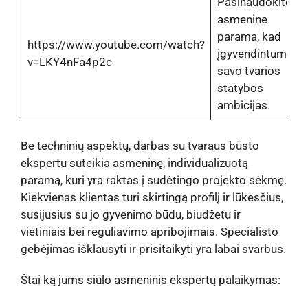
Pasinaudokite
asmenine
parama, kad
https://www.youtube.com/watch?
įgyvendintumėte
v=LKY4nFa4p2c
savo tvarios
statybos
ambicijas.
Be techninių aspektų, darbas su tvaraus būsto
ekspertu suteikia asmeninę, individualizuotą
paramą, kuri yra raktas į sudėtingo projekto sėkmę.
Kiekvienas klientas turi skirtingą profilį ir lūkesčius,
susijusius su jo gyvenimo būdu, biudžetu ir
vietiniais bei reguliavimo apribojimais. Specialisto
gebėjimas išklausyti ir prisitaikyti yra labai svarbus.
Štai ką jums siūlo asmeninis ekspertų palaikymas: