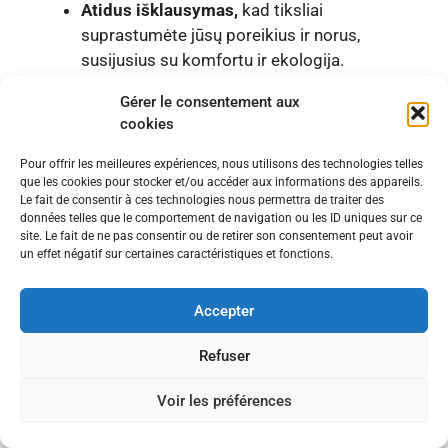
Atidus išklausymas,
kad tiksliai
suprastumėte jūsų poreikius ir norus,
susijusius su komfortu ir ekologija.
Patarimai, pritaikyti
jūsų kontekstui,
Gérer le consentement aux
nesvarbu, ar tai nauja statyba, ar tvari
cookies
renovacija.
Išsami vizija,
integruojanti energijos
Pour offrir les meilleures expériences, nous utilisons des technologies telles
vartojimo efektyvumą, oro kokybę, gyventojų
que les cookies pour stocker et/ou accéder aux informations des appareils.
Le fait de consentir à ces technologies nous permettra de traiter des
sveikatą ir tvarumą.
données telles que le comportement de navigation ou les ID uniques sur ce
Palaikymas viso projekto metu,
nuo
site. Le fait de ne pas consentir ou de retirer son consentement peut avoir
un effet négatif sur certaines caractéristiques et fonctions.
projektavimo iki galutinio užbaigimo,
įskaitant dotacijų gavimą ir finansinės
paramos gavimą.
Accepter
Pagalba priimant sprendimus,
siekiant
Refuser
pasirinkti techninius sprendimus ir geriausią
kainos ir kokybės santykį. Dėl šios išsamios
Voir les préférences
paramos tvarios statybos ar renovacijos
projektai įgyvendinami ramiau ir atitinka