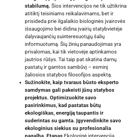
stabilumą.
Šios intervencijos ne tik užtikrina
atitiktį teisiniams reikalavimams, bet ir
prisideda prie ilgalaikio biologinės įvairovės
išsaugojimo bei didina įvairių statybvietėje
dalyvaujančių suinteresuotųjų šalių
informuotumą. Šių žinių panaudojimas yra
privalomas, kai tik vietovėje aptinkamos
jautrios rūšys. Tai taip pat skatina darnų
pastatų ir gamtos sambūvį – esminį
žaliosios statybos filosofijos aspektą.
Sužinokite, kaip tvaraus būsto eksperto
samdymas gali pakeisti jūsų statybos
projektus. Optimizuokite savo
pasirinkimus, kad pastatas būtų
ekologiškas, energiją taupantis ir
suderintas su gamta. Įgyvendinkite savo
ekologinius siekius su profesionalia
pagalba. Etapas
Ekologinė intervencija