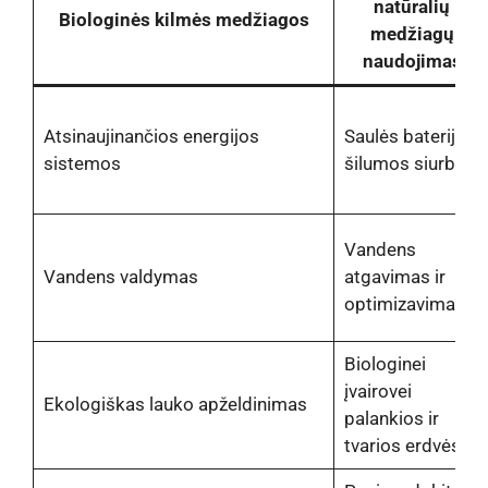
natūralių
Biologinės kilmės medžiagos
medžiagų
naudojimas
Atsinaujinančios energijos
Saulės baterijos,
sistemos
šilumos siurbliai
Vandens
Vandens valdymas
atgavimas ir
optimizavimas
Biologinei
įvairovei
Ekologiškas lauko apželdinimas
palankios ir
tvarios erdvės