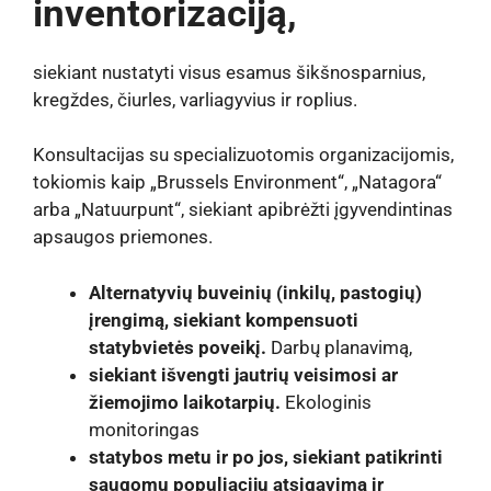
inventorizaciją,
siekiant nustatyti visus esamus šikšnosparnius,
kregždes, čiurles, varliagyvius ir roplius.
Konsultacijas su specializuotomis organizacijomis,
tokiomis kaip „Brussels Environment“, „Natagora“
arba „Natuurpunt“, siekiant apibrėžti įgyvendintinas
apsaugos priemones.
Alternatyvių buveinių (inkilų, pastogių)
įrengimą, siekiant kompensuoti
statybvietės poveikį.
Darbų planavimą,
siekiant išvengti jautrių veisimosi ar
žiemojimo laikotarpių.
Ekologinis
monitoringas
statybos metu ir po jos, siekiant patikrinti
saugomų populiacijų atsigavimą ir