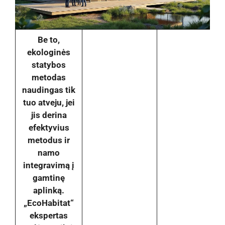
Be to,
ekologinės
statybos
metodas
naudingas tik
tuo atveju, jei
jis derina
efektyvius
metodus ir
namo
integravimą į
gamtinę
aplinką.
„EcoHabitat“
ekspertas