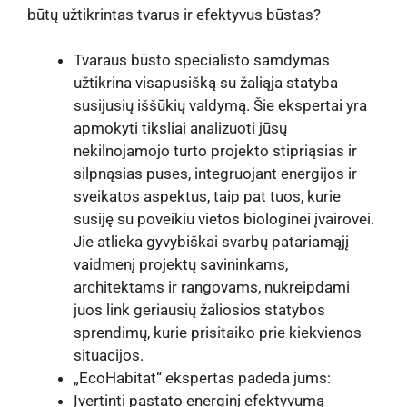
būtų užtikrintas tvarus ir efektyvus būstas?
Tvaraus būsto specialisto samdymas
užtikrina visapusišką su žaliąja statyba
susijusių iššūkių valdymą. Šie ekspertai yra
apmokyti tiksliai analizuoti jūsų
nekilnojamojo turto projekto stipriąsias ir
silpnąsias puses, integruojant energijos ir
sveikatos aspektus, taip pat tuos, kurie
susiję su poveikiu vietos biologinei įvairovei.
Jie atlieka gyvybiškai svarbų patariamąjį
vaidmenį projektų savininkams,
architektams ir rangovams, nukreipdami
juos link geriausių žaliosios statybos
sprendimų, kurie prisitaiko prie kiekvienos
situacijos.
„EcoHabitat“ ekspertas padeda jums:
Įvertinti pastato energinį efektyvumą