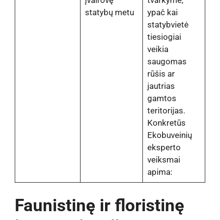
įvairovę
tvarkyme,
statybų metu
ypač kai
statybvietė
tiesiogiai
veikia
saugomas
rūšis ar
jautrias
gamtos
teritorijas.
Konkretūs
Ekobuveinių
eksperto
veiksmai
apima:
Faunistinę ir floristinę