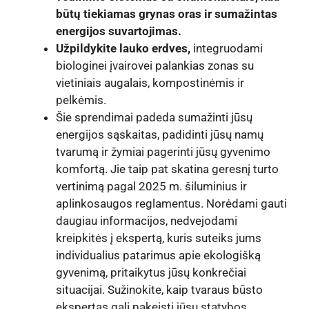
būtų tiekiamas grynas oras ir sumažintas
energijos suvartojimas.
Užpildykite lauko erdves,
integruodami
biologinei įvairovei palankias zonas su
vietiniais augalais, kompostinėmis ir
pelkėmis.
Šie sprendimai padeda sumažinti jūsų
energijos sąskaitas, padidinti jūsų namų
tvarumą ir žymiai pagerinti jūsų gyvenimo
komfortą. Jie taip pat skatina geresnį turto
vertinimą pagal 2025 m. šiluminius ir
aplinkosaugos reglamentus. Norėdami gauti
daugiau informacijos, nedvejodami
kreipkitės į ekspertą, kuris suteiks jums
individualius patarimus apie ekologišką
gyvenimą, pritaikytus jūsų konkrečiai
situacijai. Sužinokite, kaip tvaraus būsto
ekspertas gali pakeisti jūsų statybos