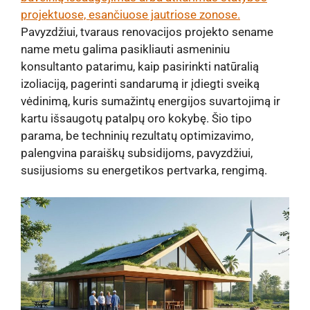
projektuose, esančiuose jautriose zonose.
Pavyzdžiui, tvaraus renovacijos projekto sename
name metu galima pasikliauti asmeniniu
konsultanto patarimu, kaip pasirinkti natūralią
izoliaciją, pagerinti sandarumą ir įdiegti sveiką
vėdinimą, kuris sumažintų energijos suvartojimą ir
kartu išsaugotų patalpų oro kokybę. Šio tipo
parama, be techninių rezultatų optimizavimo,
palengvina paraiškų subsidijoms, pavyzdžiui,
susijusioms su energetikos pertvarka, rengimą.