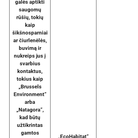
galės aptikti
saugomų
rūšių, tokių
kaip
šikšnosparniai
ar čiurlenėlės,
buvimą ir
nukreips jus į
svarbius
kontaktus,
tokius kaip
„Brussels
Environment“
arba
„Natagora“,
kad būtų
užtikrintas
gamtos
„EcoHabitat“