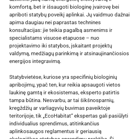
komfortą, bet ir išsaugoti biologinę įvairovę bei
apriboti statybų poveikį aplinkai. Jų vaidmuo dažnai
apima daugiau nei paprastas technines
konsultacijas: jie teikia pagalbą asmenims ir
specialistams visuose etapuose – nuo
projektavimo iki statybos, įskaitant projektų
valdymą, medžiagų parinkimą ir atsinaujinančiosios
energijos integravimą.
Statybvietėse, kuriose yra specifinių biologinių
apribojimų, ypač ten, kur reikia apsaugoti vietos
laukinę gamtą ir ekosistemas, eksperto patirtis
tampa būtina. Nesvarbu, ar tai šikšnosparnių,
kregždžių ar varliagyvių buvimas paveiktoje
teritorijoje, tik „EcoHabitat“ ekspertas gali pasiūlyti
individualius sprendimus, atitinkančius
aplinkosaugos reglamentus ir geriausią
ekologiškos statybos sprendimų praktiką. Ši