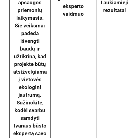
apsaugos
Laukiamieji
eksperto
priemonių
rezultatai
vaidmuo
laikymasis.
Šie veiksmai
padeda
išvengti
baudų ir
užtikrina, kad
projekte būtų
atsižvelgiama
į vietovės
ekologinį
jautrumą.
Sužinokite,
kodėl svarbu
samdyti
tvaraus būsto
ekspertą savo