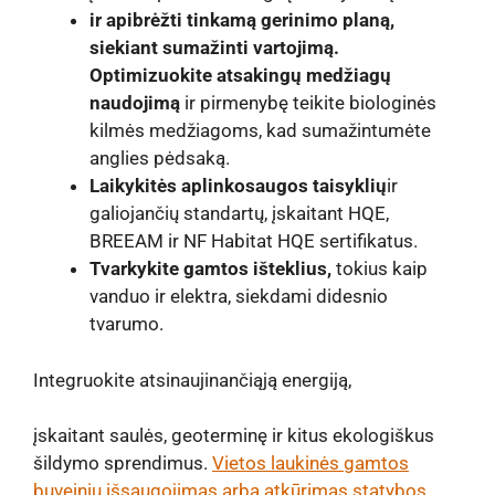
ir apibrėžti tinkamą gerinimo planą,
siekiant sumažinti vartojimą.
Optimizuokite atsakingų medžiagų
naudojimą
ir pirmenybę teikite biologinės
kilmės medžiagoms, kad sumažintumėte
anglies pėdsaką.
Laikykitės aplinkosaugos taisyklių
ir
galiojančių standartų, įskaitant HQE,
BREEAM ir NF Habitat HQE sertifikatus.
Tvarkykite gamtos išteklius,
tokius kaip
vanduo ir elektra, siekdami didesnio
tvarumo.
Integruokite atsinaujinančiąją energiją,
įskaitant saulės, geoterminę ir kitus ekologiškus
šildymo sprendimus.
Vietos laukinės gamtos
buveinių išsaugojimas arba atkūrimas statybos