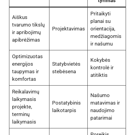
tyrimas
Pritaikyti
Aiškus
planai su
tvarumo tikslų
Projektavimas
orientacija,
ir apribojimų
medžiagomis
apibrėžimas
ir našumu
Optimizuotas
Kokybės
energijos
Statybvietės
kontrolė ir
taupymas ir
stebėsena
atitiktis
komfortas
Reikalavimų
Našumo
laikymasis
Postatybinis
matavimas ir
projekte,
laikotarpis
naudojimo
terminų
patarimai
laikymasis
Poreikis