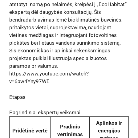
atstatyti namą po nelaimės, kreipėsi į „EcoHabitat“
ekspertą dėl daugybės konsultacijų. Šis
bendradarbiavimas lėmė bioklimatinės buveinės,
pritaikytos vietai, suprojektavimą, naudojant
vietines medžiagas ir integruojant fotovoltines
plokštes bei lietaus vandens surinkimo sistemą.
Šis ekonomiškas ir aplinkai nekenksmingas
projektas puikiai iliustruoja specializuotos
paramos privalumus.
https://www.youtube.com/watch?
v=6aw4Yny97WE
Etapas
Pagrindiniai ekspertų veiksmai
Aplinkos ir
Pradinis
Pridėtinė vertė
energijos
vertinimas