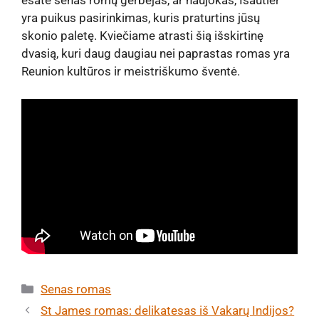
esate senas romų gerbėjas, ar naujokas, Isautier
yra puikus pasirinkimas, kuris praturtins jūsų
skonio paletę. Kviečiame atrasti šią išskirtinę
dvasią, kuri daug daugiau nei paprastas romas yra
Reunion kultūros ir meistriškumo šventė.
Kategorijos
Senas romas
St James romas: delikatesas iš Vakarų Indijos?