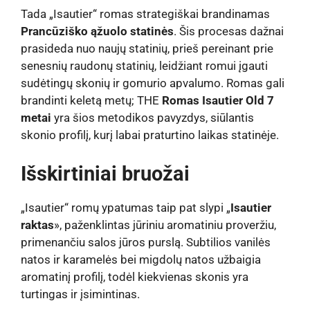
Tada „Isautier“ romas strategiškai brandinamas
Prancūziško ąžuolo statinės
. Šis procesas dažnai
prasideda nuo naujų statinių, prieš pereinant prie
senesnių raudonų statinių, leidžiant romui įgauti
sudėtingų skonių ir gomurio apvalumo. Romas gali
brandinti keletą metų; THE
Romas Isautier Old 7
metai
yra šios metodikos pavyzdys, siūlantis
skonio profilį, kurį labai praturtino laikas statinėje.
Išskirtiniai bruožai
„Isautier“ romų ypatumas taip pat slypi „
Isautier
raktas
», paženklintas jūriniu aromatiniu proveržiu,
primenančiu salos jūros purslą. Subtilios vanilės
natos ir karamelės bei migdolų natos užbaigia
aromatinį profilį, todėl kiekvienas skonis yra
turtingas ir įsimintinas.