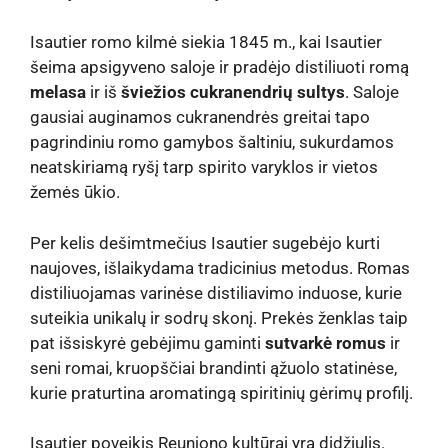
Isautier romo kilmė siekia 1845 m., kai Isautier
šeima apsigyveno saloje ir pradėjo distiliuoti romą
melasa
ir iš
šviežios cukranendrių sultys
. Saloje
gausiai auginamos cukranendrės greitai tapo
pagrindiniu romo gamybos šaltiniu, sukurdamos
neatskiriamą ryšį tarp spirito varyklos ir vietos
žemės ūkio.
Per kelis dešimtmečius Isautier sugebėjo kurti
naujoves, išlaikydama tradicinius metodus. Romas
distiliuojamas varinėse distiliavimo induose, kurie
suteikia unikalų ir sodrų skonį. Prekės ženklas taip
pat išsiskyrė gebėjimu gaminti
sutvarkė romus
ir
seni romai, kruopščiai brandinti ąžuolo statinėse,
kurie praturtina aromatingą spiritinių gėrimų profilį.
Isautier poveikis Reunjono kultūrai yra didžiulis.