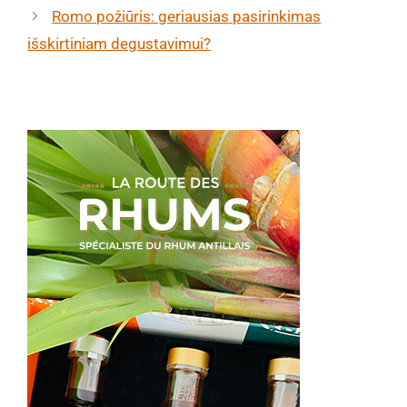
Romo požiūris: geriausias pasirinkimas
išskirtiniam degustavimui?