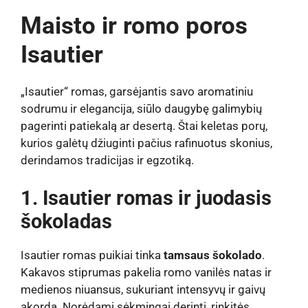
Maisto ir romo poros
Isautier
„Isautier“ romas, garsėjantis savo aromatiniu
sodrumu ir elegancija, siūlo daugybę galimybių
pagerinti patiekalą ar desertą. Štai keletas porų,
kurios galėtų džiuginti pačius rafinuotus skonius,
derindamos tradicijas ir egzotiką.
1. Isautier romas ir juodasis
šokoladas
Isautier romas puikiai tinka
tamsaus šokolado
.
Kakavos stiprumas pakelia romo vanilės natas ir
medienos niuansus, sukuriant intensyvų ir gaivų
akordą. Norėdami sėkmingai derinti, rinkitės