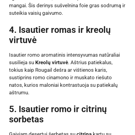
mangai. Šis derinys sušvelnina foie gras sodrumą ir
suteikia vaisių gaivumo.
4. Isautier romas ir kreolų
virtuvė
Isautier romo aromatinis intensyvumas natūraliai
susilieja su
Kreolų virtuvė
. Aštrius patiekalus,
tokius kaip Rougail dešra ar vištienos karis,
sustiprins romo cinamono ir muskato riešuto
natos, kurios maloniai kontrastuoja su patiekalų
aštrumu.
5. Isautier romo ir citrinų
sorbetas
Gaiviam desertui šerbetas su
citrina
kartu su