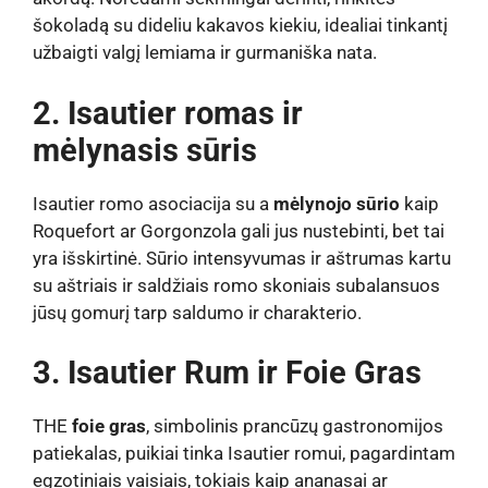
šokoladą su dideliu kakavos kiekiu, idealiai tinkantį
užbaigti valgį lemiama ir gurmaniška nata.
2. Isautier romas ir
mėlynasis sūris
Isautier romo asociacija su a
mėlynojo sūrio
kaip
Roquefort ar Gorgonzola gali jus nustebinti, bet tai
yra išskirtinė. Sūrio intensyvumas ir aštrumas kartu
su aštriais ir saldžiais romo skoniais subalansuos
jūsų gomurį tarp saldumo ir charakterio.
3. Isautier Rum ir Foie Gras
THE
foie gras
, simbolinis prancūzų gastronomijos
patiekalas, puikiai tinka Isautier romui, pagardintam
egzotiniais vaisiais, tokiais kaip ananasai ar