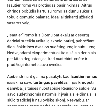
Isautier romu yra protingas pasirinkimas. Aitrus
citrinos pobūdis kartu su romo saldumu sukuria
tobulą gomurio balansą, idealiai tinkantį užbaigti
vasaros valgį.
„Isautier“ romo ir siūlomų patiekalų ar desertų
deriniai suteikia unikalią skonio patirtį, pabrėžiant
šios išskirtinės dvasios sudėtingumą ir subtilumą.
Nedvejodami eksperimentuokite su šiais deriniais
per kitas degustacijas, kad nustebintumėte ir
pradžiugintumėte savo svečius.
Apibendrinant galima pasakyti, kad
Isautier romas
išsiskiria savo
turtingas paveldas
ir jos
kruopšti
gamyba
, įsitaisęs nuostabioje Reunjono saloje. Su
savo sudėtingomis natomis ir įvairiais leidimais jis
siūlo tradicinį ir naujovišką skonį. Nesvarbu, ar