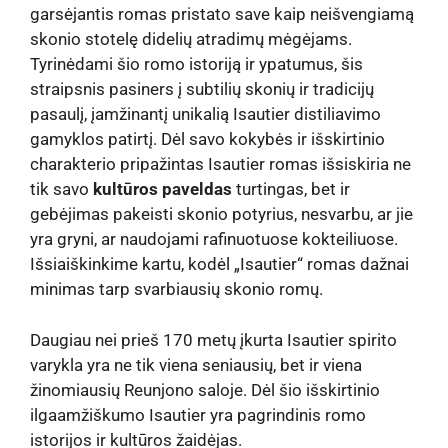
garsėjantis romas pristato save kaip neišvengiamą
skonio stotelę didelių atradimų mėgėjams.
Tyrinėdami šio romo istoriją ir ypatumus, šis
straipsnis pasiners į subtilių skonių ir tradicijų
pasaulį, įamžinantį unikalią Isautier distiliavimo
gamyklos patirtį. Dėl savo kokybės ir išskirtinio
charakterio pripažintas Isautier romas išsiskiria ne
tik savo
kultūros paveldas
turtingas, bet ir
gebėjimas pakeisti skonio potyrius, nesvarbu, ar jie
yra gryni, ar naudojami rafinuotuose kokteiliuose.
Išsiaiškinkime kartu, kodėl „Isautier“ romas dažnai
minimas tarp svarbiausių skonio romų.
Daugiau nei prieš 170 metų įkurta Isautier spirito
varykla yra ne tik viena seniausių, bet ir viena
žinomiausių Reunjono saloje. Dėl šio išskirtinio
ilgaamžiškumo Isautier yra pagrindinis romo
istorijos ir kultūros žaidėjas.