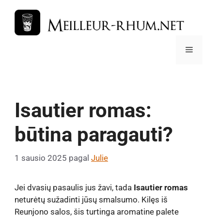
Pereiti
prie
turinio
Meniu
Isautier romas:
būtina paragauti?
1 sausio 2025
pagal
Julie
Jei dvasių pasaulis jus žavi, tada
Isautier romas
neturėtų sužadinti jūsų smalsumo. Kilęs iš
Reunjono salos, šis turtinga aromatine palete