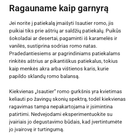
Ragauname kaip garnyrą
Jei norite į patiekalą įmaišyti Isautier romo, jis
puikiai tiks prie aštrių ar saldžių patiekalų. Puikūs
šokoladai ar desertai, pagaminti iš karamelės ir
vanilės, sustiprina sodrias romo natas.
Pradedantiesiems ar pagrindiniams patiekalams
rinkitės aštrius ar pikantiškus patiekalus, tokius
kaip menkės akra arba vištienos karis, kurie
papildo sklandų romo balansą.
Kiekvienas „Isautier“ romo gurkšnis yra kvietimas
keliauti po žavingų skonių spektrą, todėl kiekvienas
ragavimas tampa nepakartojama ir įsimintina
patirtimi. Nedvejodami eksperimentuokite su
įvairiais jo degustavimo būdais, kad įvertintumėte
jo įvairovę ir turtingumą.