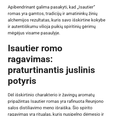
Apibendrinant galima pasakyti, kad „Isautier“
romas yra gamtos, tradicijų ir amatininkų žinių
alchemijos rezultatas, kuris savo išskirtine kokybe
ir autentiškumu vilioja puikių spiritinių gėrimų
mėgėjus visame pasaulyje.
Isautier romo
ragavimas:
praturtinantis juslinis
potyris
Dėl išskirtinio charakterio ir žavingų aromatų
pripažintas Isautier romas yra rafinuota Reunjono
salos distiliavimo meno išraiška. Šio spirito
ragavimas yra ritualas, kuris nusipelno dėmesio ir