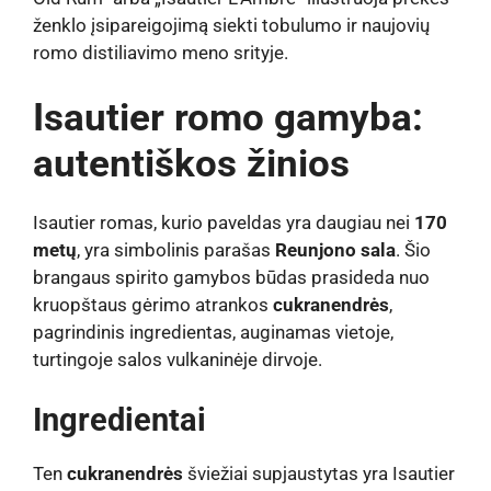
ženklo įsipareigojimą siekti tobulumo ir naujovių
romo distiliavimo meno srityje.
Isautier romo gamyba:
autentiškos žinios
Isautier romas, kurio paveldas yra daugiau nei
170
metų
, yra simbolinis parašas
Reunjono sala
. Šio
brangaus spirito gamybos būdas prasideda nuo
kruopštaus gėrimo atrankos
cukranendrės
,
pagrindinis ingredientas, auginamas vietoje,
turtingoje salos vulkaninėje dirvoje.
Ingredientai
Ten
cukranendrės
šviežiai supjaustytas yra Isautier