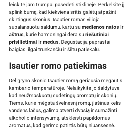
leiskite jam trumpai pasėdėti stiklinėje. Perkelkite jį
aplink burną, kad kiekviena sritis galėtų atpažinti
skirtingus skonius. Isautier romas vilioja
subalansuotu saldumu, kartu su
medienos natos
Ir
aštrus
, kurie harmoningai dera su
riešutiniai
prisilietimai
Ir
medus
. Degustacija paprastai
baigiasi ilgai trunkančiu ir šiltu patiekalu.
Isautier romo patiekimas
Dėl gryno skonio Isautier romą geriausia mėgautis
kambario temperatūroje. Nelaikykite jo šaldytuve,
kad neužmaskuotų sudėtingų aromatų ir skonių.
Tiems, kurie mėgsta švelnesnį romą, įlašinus kelis
vandens lašus, galima atverti dvasią ir sumažinti
alkoholio intensyvumą, atskleisti papildomus
aromatus, kad gėrimo patirtis būtų niuansesnė.