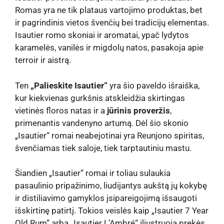
Romas yra ne tik plataus vartojimo produktas, bet
ir pagrindinis vietos švenčių bei tradicijų elementas.
Isautier romo skoniai ir aromatai, ypač lydytos
karamelės, vanilės ir migdolų natos, pasakoja apie
terroir ir aistrą.
Ten
„Palieskite Isautier“
yra šio paveldo išraiška,
kur kiekvienas gurkšnis atskleidžia skirtingas
vietinės floros natas ir a
jūrinis proveržis
,
primenantis vandenyno artumą. Dėl šio skonio
„Isautier“ romai neabejotinai yra Reunjono spiritas,
švenčiamas tiek saloje, tiek tarptautiniu mastu.
Šiandien „Isautier“ romai ir toliau sulaukia
pasaulinio pripažinimo, liudijantys aukštą jų kokybę
ir distiliavimo gamyklos įsipareigojimą išsaugoti
išskirtinę patirtį. Tokios veislės kaip „Isautier 7 Year
Old Rum“ arba „Isautier L’Ambré“ iliustruoja prekės