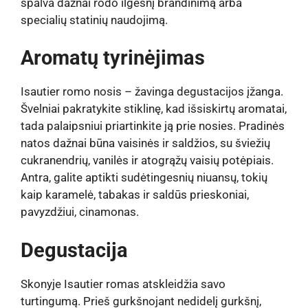
spalva dažnai rodo ilgesnį brandinimą arba
specialių statinių naudojimą.
Aromatų tyrinėjimas
Isautier romo nosis – žavinga degustacijos įžanga.
Švelniai pakratykite stiklinę, kad išsiskirtų aromatai,
tada palaipsniui priartinkite ją prie nosies. Pradinės
natos dažnai būna vaisinės ir saldžios, su šviežių
cukranendrių, vanilės ir atogrąžų vaisių potėpiais.
Antra, galite aptikti sudėtingesnių niuansų, tokių
kaip karamelė, tabakas ir saldūs prieskoniai,
pavyzdžiui, cinamonas.
Degustacija
Skonyje Isautier romas atskleidžia savo
turtingumą. Prieš gurkšnojant nedidelį gurkšnį,