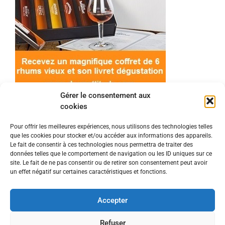
Gérer le consentement aux
cookies
Pour offrir les meilleures expériences, nous utilisons des technologies telles
que les cookies pour stocker et/ou accéder aux informations des appareils.
© 2022 Meilleur-rhum.net - Tous droits réservés
Le fait de consentir à ces technologies nous permettra de traiter des
Mentions légales
-
Politique de cookies
données telles que le comportement de navigation ou les ID uniques sur ce
site. Le fait de ne pas consentir ou de retirer son consentement peut avoir
un effet négatif sur certaines caractéristiques et fonctions.
L'abus d'alcool est dangereux pour la santé, à
consommer avec modération.
Accepter
En tant que Partenaire Amazon, je réalise un
Refuser