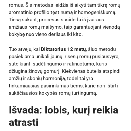
romus. Šis metodas leidžia išlaikyti tam tikrą romų
aromatinio profilio tęstinumą ir homogeniškumą.
Tiesą sakant, procesas susideda iš įvairaus
amžiaus romų maišymo, taip garantuojant vienodą
kokybę nuo vieno derliaus iki kito.
Tuo atveju, kai
Diktatorius 12 metų
, šiuo metodu
pasiekiama unikali jaunų ir senų romų pusiausvyra,
suteikianti sudėtingumo ir rafinuotumo, kuris
džiugina žinovų gomurį. Kiekvienas butelis atspindi
amžių ir skonių harmoniją, todėl tai yra
tinkamiausias pasirinkimas tiems, kurie nori ištirti
aukščiausios kokybės romų turtingumą.
Išvada: lobis, kurį reikia
atrasti