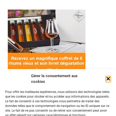
Gérer le consentement aux
cookies
Pour offrir les meilleures expériences, nous utilisons des technologies telles
que les cookies pour stocker et/ou accéder aux informations des appareils.
© 2022 Meilleur-rhum.net - Tous droits réservés
Le fait de consentir à ces technologies nous permettra de traiter des
Mentions légales
-
Politique de cookies
données telles que le comportement de navigation ou les ID uniques sur ce
site. Le fait de ne pas consentir ou de retirer son consentement peut avoir
un effet négatif sur certaines caractéristiques et fonctions.