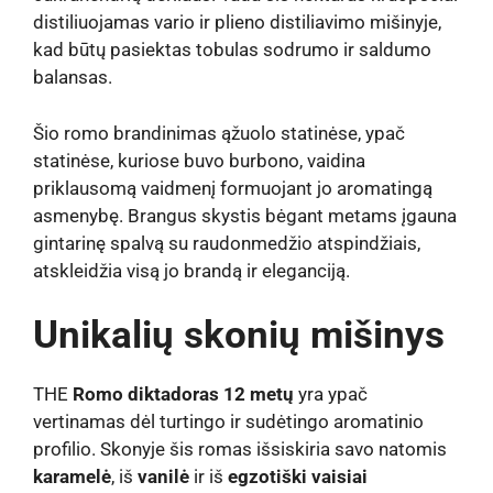
distiliuojamas vario ir plieno distiliavimo mišinyje,
kad būtų pasiektas tobulas sodrumo ir saldumo
balansas.
Šio romo brandinimas ąžuolo statinėse, ypač
statinėse, kuriose buvo burbono, vaidina
priklausomą vaidmenį formuojant jo aromatingą
asmenybę. Brangus skystis bėgant metams įgauna
gintarinę spalvą su raudonmedžio atspindžiais,
atskleidžia visą jo brandą ir eleganciją.
Unikalių skonių mišinys
THE
Romo diktadoras 12 metų
yra ypač
vertinamas dėl turtingo ir sudėtingo aromatinio
profilio. Skonyje šis romas išsiskiria savo natomis
karamelė
, iš
vanilė
ir iš
egzotiški vaisiai