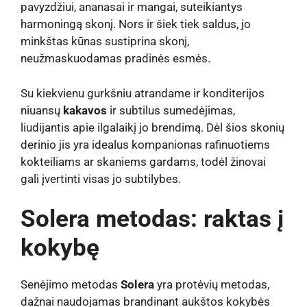
pavyzdžiui, ananasai ir mangai, suteikiantys
harmoningą skonį. Nors ir šiek tiek saldus, jo
minkštas kūnas sustiprina skonį,
neužmaskuodamas pradinės esmės.
Su kiekvienu gurkšniu atrandame ir konditerijos
niuansų
kakavos
ir subtilus sumedėjimas,
liudijantis apie ilgalaikį jo brendimą. Dėl šios skonių
derinio jis yra idealus kompanionas rafinuotiems
kokteiliams ar skaniems gardams, todėl žinovai
gali įvertinti visas jo subtilybes.
Solera metodas: raktas į
kokybę
Senėjimo metodas
Solera
yra protėvių metodas,
dažnai naudojamas brandinant aukštos kokybės