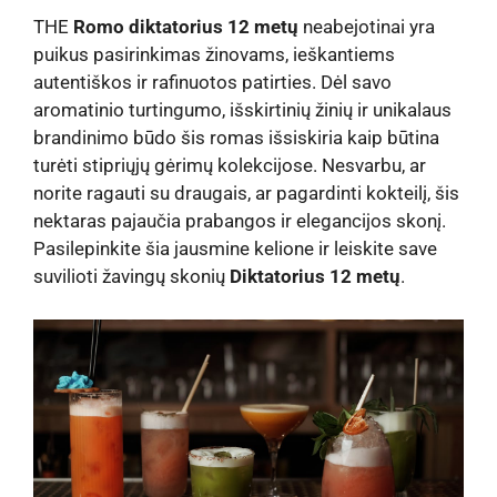
THE
Romo diktatorius 12 metų
neabejotinai yra
puikus pasirinkimas žinovams, ieškantiems
autentiškos ir rafinuotos patirties. Dėl savo
aromatinio turtingumo, išskirtinių žinių ir unikalaus
brandinimo būdo šis romas išsiskiria kaip būtina
turėti stipriųjų gėrimų kolekcijose. Nesvarbu, ar
norite ragauti su draugais, ar pagardinti kokteilį, šis
nektaras pajaučia prabangos ir elegancijos skonį.
Pasilepinkite šia jausmine kelione ir leiskite save
suvilioti žavingų skonių
Diktatorius 12 metų
.