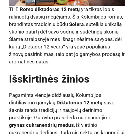
THE
Romo diktadoras 12 metų
yra tikras lobis
rafinuotų dvasių mėgėjams. Šis Kolumbijos romas,
brandintas tradiciniu būdu
Solera
, suteikia unikalią
skonio patirtį dėl savo sodrių ir sudėtingų skonių.
Šiame straipsnyje mes išnagrinėsime savybes, dėl
kurių „Dictador 12 years“ yra ypač populiarus
žinovų pasirinkimas, taip pat jo gamybos procesą ir
aromatines natas.
Išskirtinės žinios
Pagaminta vienoje didžiausių Kolumbijos
distiliavimo gamyklų
Diktatorius 12 metų
savo
šaknis randa tradicijų ir naujovių derinimo
praktikoje. Gamyba prasideda nuo naudojimo
grynas cukranendrių medus
, iš vietinio
cukranendrių derliaus. Tada šis nektaras kruopščiai