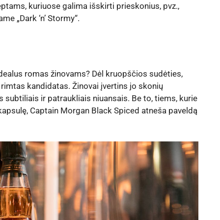
ptams, kuriuose galima išskirti prieskonius, pvz.,
ame „Dark ‘n’ Stormy“.
 idealus romas žinovams? Dėl kruopščios sudėties,
 rimtas kandidatas. Žinovai įvertins jo skonių
subtiliais ir patraukliais niuansais. Be to, tiems, kurie
 ir kapsulę, Captain Morgan Black Spiced atneša paveldą