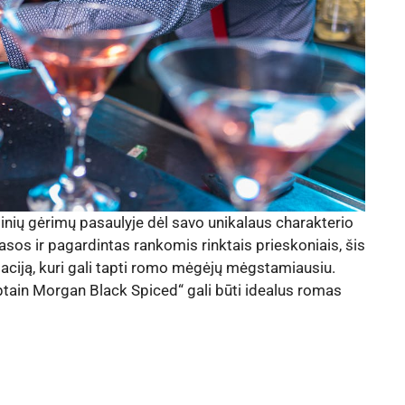
tinių gėrimų pasaulyje dėl savo unikalaus charakterio
lasos ir pagardintas rankomis rinktais prieskoniais, šis
aciją, kuri gali tapti romo mėgėjų mėgstamiausiu.
aptain Morgan Black Spiced“ gali būti idealus romas