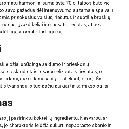
aromatų harmonija, sumaišyta 70 cl talpos butelyje
aiko savo pažadus dėl intensyvumo su tamsia spalva ir
is prinokusius vaisius, riešutus ir subtilią braškių
monas, gvazdikėliai ir muskato riešutas, atlieka
 sudėtingą aromato turtingumą.
i
kleidžia įspūdinga saldumo ir prieskonių
šo su skrudintais ir karamelizuotais riešutais, o
indami, sukurdami saldų ir išliekantį skonį. Šis
is tvarkingu, o tuo pačiu puikiai tinka miksologijai.
mas
 jį pasirinktu kokteilių ingredientu. Nesvarbu, ar
us, jo charakteris leidžia sukurti nepaprasto skonio ir