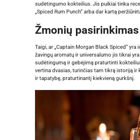
sudėtingumo kokteilius. Jis puikiai tinka rece
„Spiced Rum Punch“ arba dar kartą peržiūrėt
Žmonių pasirinkimas
Taigi, ar „Captain Morgan Black Spiced“ yra
žavingų aromatų ir universalumo jis tikrai yra
sudėtingumą ir gebėjimą praturtinti kokteilius 
vertina dvasias, turinčias tam tikrą istoriją
ir tapatybę, praturtinantį kiekvieną gurkšnį.