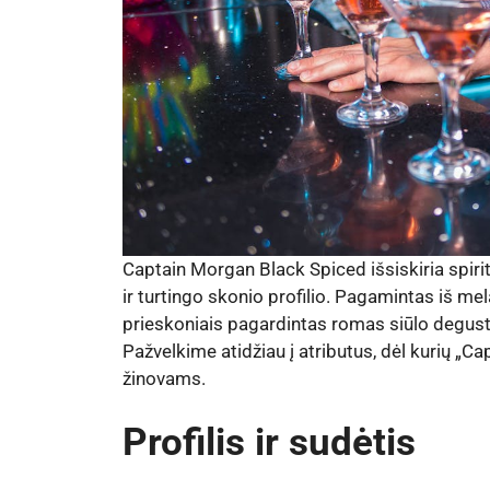
Captain Morgan Black Spiced išsiskiria spiri
ir turtingo skonio profilio. Pagamintas iš me
prieskoniais pagardintas romas siūlo degust
Pažvelkime atidžiau į atributus, dėl kurių „C
žinovams.
Profilis ir sudėtis