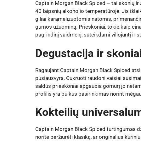
Captain Morgan Black Spiced – tai skonių ir 
40 laipsnių alkoholio temperatūroje. Jis išl
giliai karamelizuotomis natomis, primenančiom
gumos užuominą. Prieskoniai, tokie kaip cina
pagrindinį vaidmenį, suteikdami viliojantį ir
Degustacija ir skonia
Ragaujant Captain Morgan Black Spiced atsis
pusiausvyra. Cukruoti raudoni vaisiai susimai
saldūs prieskoniai apgaubia gomurį jo netams
profilis yra puikus pasirinkimas norint mėgaut
Kokteilių universalu
Captain Morgan Black Spiced turtingumas daro
norite peržiūrėti klasiką, ar originalius kūrini