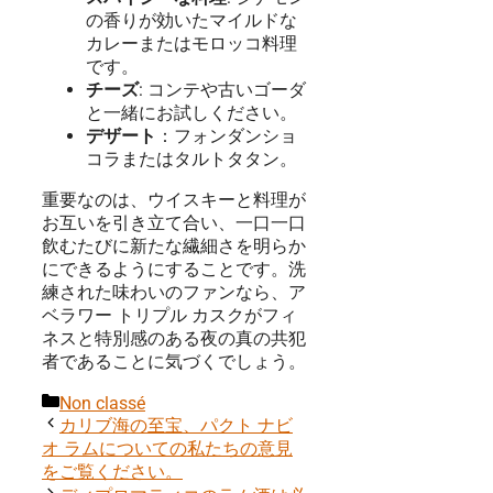
の香りが効いたマイルドな
カレーまたはモロッコ料理
です。
チーズ
: コンテや古いゴーダ
と一緒にお試しください。
デザート
：フォンダンショ
コラまたはタルトタタン。
重要なのは、ウイスキーと料理が
お互いを引き立て合い、一口一口
飲むたびに新たな繊細さを明らか
にできるようにすることです。洗
練された味わいのファンなら、ア
ベラワー トリプル カスクがフィ
ネスと特別感のある夜の真の共犯
者であることに気づくでしょう。
カ
Non classé
テ
カリブ海の至宝、パクト ナビ
ゴ
オ ラムについての私たちの意見
リ
をご覧ください。