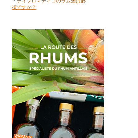
ー
ディプロマティコのラム酒は必
須ですか？