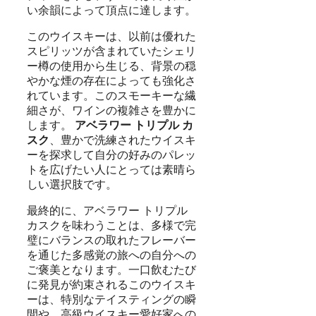
い余韻によって頂点に達します。
このウイスキーは、以前は優れた
スピリッツが含まれていたシェリ
ー樽の使用から生じる、背景の穏
やかな煙の存在によっても強化さ
れています。このスモーキーな繊
細さが、ワインの複雑さを豊かに
します。
アベラワー トリプル カ
スク
、豊かで洗練されたウイスキ
ーを探求して自分の好みのパレッ
トを広げたい人にとっては素晴ら
しい選択肢です。
最終的に、アベラワー トリプル
カスクを味わうことは、多様で完
璧にバランスの取れたフレーバー
を通じた多感覚の旅への自分への
ご褒美となります。一口飲むたび
に発見が約束されるこのウイスキ
ーは、特別なテイスティングの瞬
間や、高級ウイスキー愛好家への