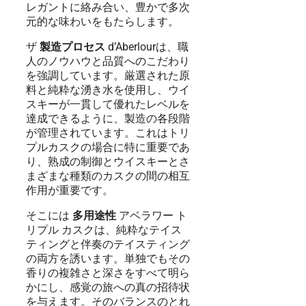
レガントに絡み合い、豊かで多次
元的な味わいをもたらします。
ザ
製造プロセス
d’Aberlourは、職
人のノウハウと品質へのこだわり
を強調しています。厳選された原
料と純粋な湧き水を使用し、ウイ
スキーが一貫して優れたレベルを
達成できるように、製造の各段階
が管理されています。これはトリ
プルカスクの場合に特に重要であ
り、熟成の制御とウイスキーとさ
まざまな種類のカスクの間の相互
作用が重要です。
そこには
多用途性
アベラワー ト
リプル カスクは、純粋なテイス
ティングと伴奏のテイスティング
の両方を誘います。単独でもその
香りの複雑さと深さをすべて明ら
かにし、感覚の旅への真の招待状
を与えます。そのバランスのとれ