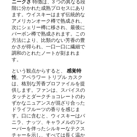
ニークさ
特徴は、3 つの異なる段
階に分かれた成熟プロセスにあり
ます。ウイスキーはまず伝統的な
アメリカンオーク樽で熟成され、
次にシェリー樽に移され、最後に
バーボン樽で熟成されます。この
方法により、比類のない芳香の豊
かさが得られ、一口一口に繊細で
調和のとれたノートが刻まれま
す。
という観点からすると、
感覚特
性
、アベラワー トリプル カスク
は、格別な芳香プロファイルを提
供します。ファンは、スパイスの
タッチとダークチョコレートのわ
ずかなニュアンスが混ざり合った
ドライフルーツの香りを感じま
す。口に含むと、ウィスキーはバ
ニラ、ナッツ、キャラメルのフレ
ーバーを伴ったシルキーなテクス
チャーを示し、すべては長く温か