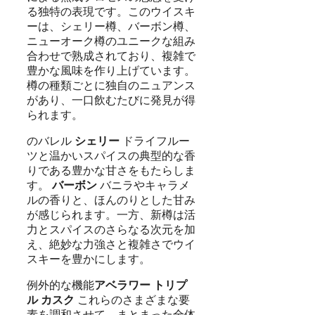
る独特の表現です。このウイスキ
ーは、シェリー樽、バーボン樽、
ニューオーク樽のユニークな組み
合わせで熟成されており、複雑で
豊かな風味を作り上げています。
樽の種類ごとに独自のニュアンス
があり、一口飲むたびに発見が得
られます。
のバレル
シェリー
ドライフルー
ツと温かいスパイスの典型的な香
りである豊かな甘さをもたらしま
す。
バーボン
バニラやキャラメ
ルの香りと、ほんのりとした甘み
が感じられます。一方、新樽は活
力とスパイスのさらなる次元を加
え、絶妙な力強さと複雑さでウイ
スキーを豊かにします。
例外的な機能
アベラワー トリプ
ル カスク
これらのさまざまな要
素を調和させて、まとまった全体