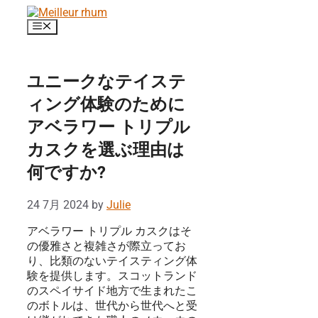
コ
ン
メ
ニ
テ
ュ
ン
ー
ツ
ユニークなテイステ
へ
ス
ィング体験のために
キ
アベラワー トリプル
ッ
プ
カスクを選ぶ理由は
何ですか?
24 7月 2024
by
Julie
アベラワー トリプル カスクはそ
の優雅さと複雑さが際立ってお
り、比類のないテイスティング体
験を提供します。スコットランド
のスペイサイド地方で生まれたこ
のボトルは、世代から世代へと受