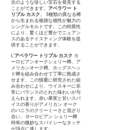
次のような珍しい宝石を発見する
ことができます。
アベラワー ト
リプル カスク
。 3種類の異なる樽
から生まれる複雑な個性が魅力の
シングルモルトです。この特異性
により、驚くほど豊かでニュアン
スのあるテイスティング体験を提
供することができます。
L’
アベラワー トリプル カスク
ヨ
ーロピアンオークシェリー樽、ア
メリカンオーク樽、ホッグスヘッ
ド樽を組み合わせて丁寧に熟成さ
せます。この慎重に研究された組
み合わせにより、ウイスキーに非
常にバランスのとれた味わいが与
えられます。赤い果実と甘いスパ
イスの香りがアメリカン オーク
のバニラのクリーミーさと混ざり
合い、ヨーロピアン シェリー樽
特有の微妙なスパイシーなタッチ
が頂点に達します。