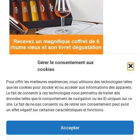
Gérer le consentement aux
cookies
Pour offrir les meilleures expériences, nous utilisons des technologies telles
que les cookies pour stocker et/ou accéder aux informations des appareils.
© 2022 Meilleur-rhum.net - Tous droits réservés
Le fait de consentir à ces technologies nous permettra de traiter des
Mentions légales
-
Politique de cookies
données telles que le comportement de navigation ou les ID uniques sur ce
site. Le fait de ne pas consentir ou de retirer son consentement peut avoir
un effet négatif sur certaines caractéristiques et fonctions.
L'abus d'alcool est dangereux pour la santé, à
consommer avec modération.
Accepter