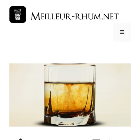
コ
ン
テ
ン
メ
ツ
へ
ス
ニ
キ
ッ
ュ
プ
ー