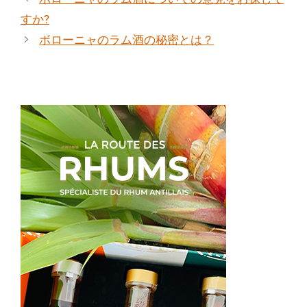
ゴ
すか?
リ
ボローニャのラム酒の秘密とは？
ー