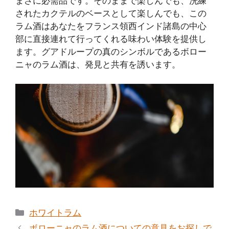
まさに必需品です。そのままで楽しんでも、洗練
されたカクテルのベースとして楽しんでも、この
ラム酒はあなたをフランス領西インド諸島の中心
部に直接連れて行ってくれる味わい体験を提供し
ます。グアドループの真のシンボルであるボロー
ニャのラム酒は、発見と共有を誘います。
カ
ホワイトラム
テ
ボローニャのラム酒についての意見をお探しで