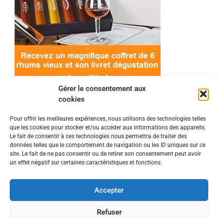
Gérer le consentement aux
cookies
Pour offrir les meilleures expériences, nous utilisons des technologies telles
que les cookies pour stocker et/ou accéder aux informations des appareils.
© 2022 Meilleur-rhum.net - Tous droits réservés
Le fait de consentir à ces technologies nous permettra de traiter des
Mentions légales
-
Politique de cookies
données telles que le comportement de navigation ou les ID uniques sur ce
site. Le fait de ne pas consentir ou de retirer son consentement peut avoir
un effet négatif sur certaines caractéristiques et fonctions.
L'abus d'alcool est dangereux pour la santé, à
consommer avec modération.
Accepter
En tant que Partenaire Amazon, je réalise un
Refuser