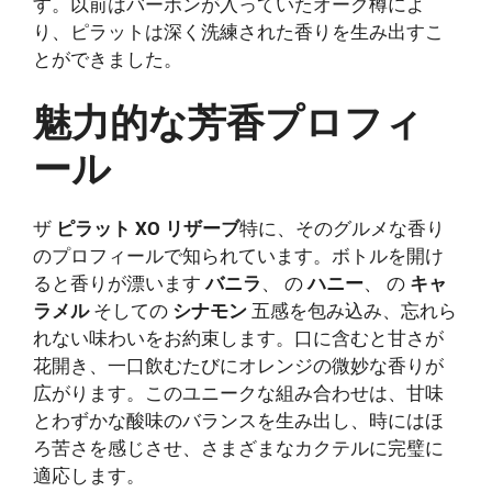
す。以前はバーボンが入っていたオーク樽によ
り、ピラットは深く洗練された香りを生み出すこ
とができました。
魅力的な芳香プロフィ
ール
ザ
ピラット XO リザーブ
特に、そのグルメな香り
のプロフィールで知られています。ボトルを開け
ると香りが漂います
バニラ
、 の
ハニー
、 の
キャ
ラメル
そしての
シナモン
五感を包み込み、忘れら
れない味わいをお約束します。口に含むと甘さが
花開き、一口飲むたびにオレンジの微妙な香りが
広がります。このユニークな組み合わせは、甘味
とわずかな酸味のバランスを生み出し、時にはほ
ろ苦さを感じさせ、さまざまなカクテルに完璧に
適応します。