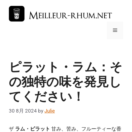
コ
ン
テ
ン
メ
ツ
へ
ス
ニ
キ
ッ
ピラット・ラム：そ
ュ
プ
の独特の味を発見し
ー
てください！
30 8月 2024
by
Julie
ザ
ラム・ピラット
甘み、苦み、フルーティーな香