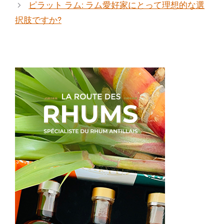
ピラット ラム: ラム愛好家にとって理想的な選
リ
択肢ですか?
ー