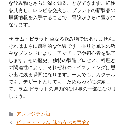
な飲み物をさらに深く知ることができます。経験
を共有し、レシピを交換し、ブランドの新製品の
最新情報を入手することで、冒険がさらに豊かに
なります。
ザ
ラム・ピラット
単なる飲み物ではありません。
それはまさに感覚的な体験です。香りと風味の巧
みなブレンドにより、アマチュアや初心者を魅了
します。その歴史、独特の製造プロセス、料理と
の関連性により、それぞれのテイスティングは思
い出に残る瞬間になります。一人でも、カクテル
でも、デザートとしても、ためらわずに探索し
て、ラム ピラットの魅力的な世界の一部になりま
しょう。
カ
アレンジラム酒
テ
ピラット・ラム: 味わうべき宝物?
ゴ