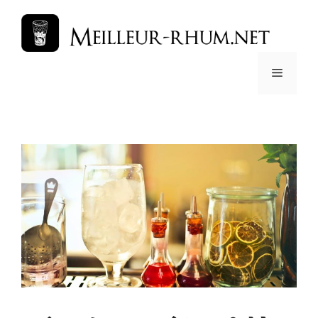
コ
ン
テ
ン
メ
ツ
へ
ス
ニ
キ
ッ
ュ
プ
ー