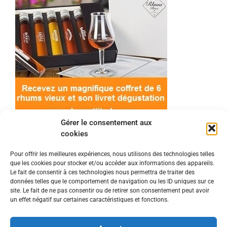
Gérer le consentement aux
cookies
Pour offrir les meilleures expériences, nous utilisons des technologies telles
que les cookies pour stocker et/ou accéder aux informations des appareils.
© 2022 Meilleur-rhum.net - Tous droits réservés
Le fait de consentir à ces technologies nous permettra de traiter des
Mentions légales
-
Politique de cookies
données telles que le comportement de navigation ou les ID uniques sur ce
site. Le fait de ne pas consentir ou de retirer son consentement peut avoir
un effet négatif sur certaines caractéristiques et fonctions.
L'abus d'alcool est dangereux pour la santé, à
consommer avec modération.