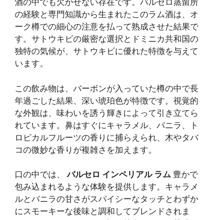
酒の中でも欠かせない存在です。バルセロ蒸留所
の経験と専門知識から生まれたこのラム酒は、オ
ーク樽での細心の注意を払って熟成させた結果で
す。サトウキビの厳密な選択とドミニカ共和国の
独特の気候が、サトウキビに優れた特徴を与えて
います。
この飲み物は、バーボンが入っていた樽の中で長
年過ごした結果、深い琥珀色が特徴です。視覚的
な外観は、味わいを誘う輝きによって引き立てら
れています。鼻はすぐにキャラメル、バニラ、ト
ロピカルフルーツの香りに捕らえられ、木やタバ
コの微妙な香りが複雑さを加えます。
口の中では、
バルセロ インペリアル ラム
豊かで
包み込まれるような体験を提供します。キャラメ
ルとバニラの甘さがスパイシーなタッチとわずか
にスモーキーな後味と調和してブレンドされま