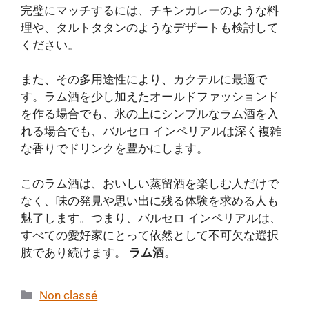
完璧にマッチするには、チキンカレーのような料
理や、タルトタタンのようなデザートも検討して
ください。
また、その多用途性により、カクテルに最適で
す。ラム酒を少し加えたオールドファッションド
を作る場合でも、氷の上にシンプルなラム酒を入
れる場合でも、バルセロ インペリアルは深く複雑
な香りでドリンクを豊かにします。
このラム酒は、おいしい蒸留酒を楽しむ人だけで
なく、味の発見や思い出に残る体験を求める人も
魅了します。つまり、バルセロ インペリアルは、
すべての愛好家にとって依然として不可欠な選択
肢であり続けます。
ラム酒
。
カ
Non classé