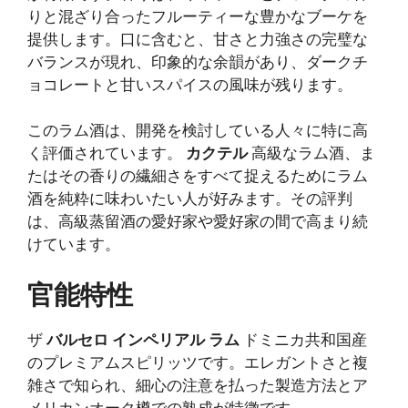
りと混ざり合ったフルーティーな豊かなブーケを
提供します。口に含むと、甘さと力強さの完璧な
バランスが現れ、印象的な余韻があり、ダークチ
ョコレートと甘いスパイスの風味が残ります。
このラム酒は、開発を検討している人々に特に高
く評価されています。
カクテル
高級なラム酒、ま
たはその香りの繊細さをすべて捉えるためにラム
酒を純粋に味わいたい人が好みます。その評判
は、高級蒸留酒の愛好家や愛好家の間で高まり続
けています。
官能特性
ザ
バルセロ インペリアル ラム
ドミニカ共和国産
のプレミアムスピリッツです。エレガントさと複
雑さで知られ、細心の注意を払った製造方法とア
メリカンオーク樽での熟成が特徴です。