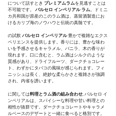
について話すとき
プレミアムラム
を見逃すことは
不可能です。
バルセロ インペリアル ラム
。ドミニ
カ共和国が原産のこのラム酒は、蒸留酒製造にお
けるカリブ海のノウハウと伝統の真髄です。
の試飲
バルセロ インペリアル
豊かで複雑なエクス
ペリエンスを提供します。香りには、豊かな味わ
いを予感させるキャラメル、バニラ、木の香りが
現れます。口に含むと、ラム酒はシルクのような
質感があり、ドライフルーツ、ダークチョコレー
ト、わずかにタバコの風味が感じられます。フィ
ニッシュは長く、絶妙な柔らかさと複雑さが強調
され、内省を誘います。
に関しては
料理とラム酒の組み合わせ
, バルセロ イ
ンペリアルは、スパイシーな料理や甘い料理との
相性が抜群です。ダークチョコレートやキャラメ
ルベースのデザートと一緒に食べると格別です。