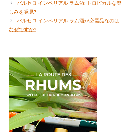
テ
バルセロ インペリアル ラム酒: トロピカルな楽
ゴ
しみを発見?
リ
バルセロ インペリアル ラム酒が必需品なのは
ー
なぜですか?