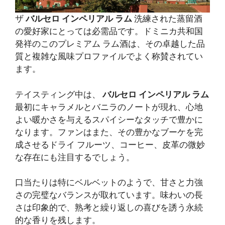
ザ
バルセロ インペリアル ラム
洗練された蒸留酒
の愛好家にとっては必需品です。ドミニカ共和国
発祥のこのプレミアム ラム酒は、その卓越した品
質と複雑な風味プロファイルでよく称賛されてい
ます。
テイスティング中は、
バルセロ インペリアル ラム
最初にキャラメルとバニラのノートが現れ、心地
よい暖かさを与えるスパイシーなタッチで豊かに
なります。ファンはまた、その豊かなブーケを完
成させるドライ フルーツ、コーヒー、皮革の微妙
な存在にも注目するでしょう。
口当たりは特にベルベットのようで、甘さと力強
さの完璧なバランスが取れています。味わいの長
さは印象的で、熟考と繰り返しの喜びを誘う永続
的な香りを残します。