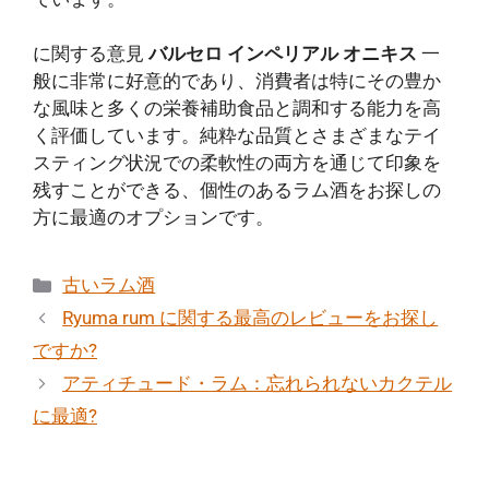
に関する意見
バルセロ インペリアル オニキス
一
般に非常に好意的であり、消費者は特にその豊か
な風味と多くの栄養補助食品と調和する能力を高
く評価しています。純粋な品質とさまざまなテイ
スティング状況での柔軟性の両方を通じて印象を
残すことができる、個性のあるラム酒をお探しの
方に最適のオプションです。
カ
古いラム酒
テ
Ryuma rum に関する最高のレビューをお探し
ゴ
ですか?
リ
アティチュード・ラム：忘れられないカクテル
ー
に最適?