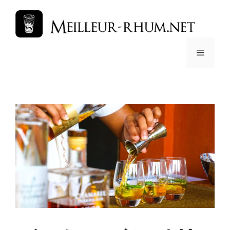
コ
ン
テ
ン
メ
ツ
へ
ス
ニ
キ
ッ
ュ
プ
ー