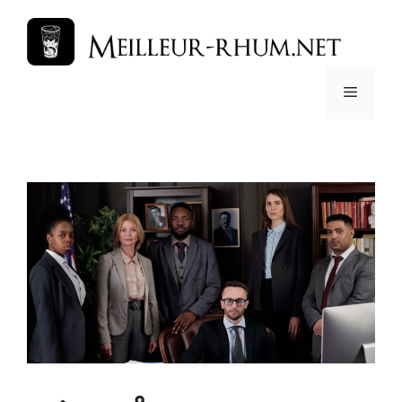
コ
ン
テ
ン
メ
ツ
へ
ス
ニ
キ
ッ
ュ
プ
ー