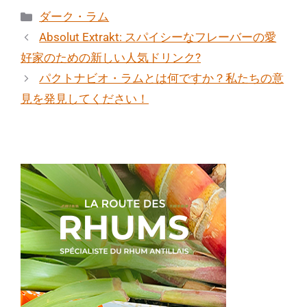
カ
ダーク・ラム
テ
Absolut Extrakt: スパイシーなフレーバーの愛
ゴ
好家のための新しい人気ドリンク?
リ
パクトナビオ・ラムとは何ですか？私たちの意
ー
見を発見してください！