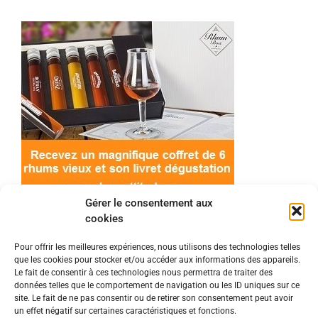
Gérer le consentement aux
cookies
Pour offrir les meilleures expériences, nous utilisons des technologies telles
que les cookies pour stocker et/ou accéder aux informations des appareils.
© 2022 Meilleur-rhum.net - Tous droits réservés
Le fait de consentir à ces technologies nous permettra de traiter des
Mentions légales
-
Politique de cookies
données telles que le comportement de navigation ou les ID uniques sur ce
site. Le fait de ne pas consentir ou de retirer son consentement peut avoir
un effet négatif sur certaines caractéristiques et fonctions.