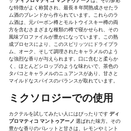
ザ
ディプロマティコ マントゥアーノ
は、その多彩
な特徴がよく称賛され、最長 8 年間熟成させたラ
ム酒のブレンドから作られています。これらのラ
ム酒は、元バーボン樽とモルトウイスキー樽の両
方を含むさまざまな種類の樽で寝かせられ、その
風味プロファイルが豊かになっています。この熟
成プロセスにより、このスピリッツにドライプラ
ム、オーク、そして調理されたキャラメルのよう
な強烈な香りが与えられます。口に含むと柔らか
く、ほとんどシロップのような味わいで、茶色の
タバコとキャラメルのニュアンスがあり、甘さと
マイルドなスパイスのバランスが取れています。
ミクソロジーでの使用
カクテルを試してみたい人にはぴったりです
ディ
プロマティコ マントゥアーノ
選ばれた味方。その
豊かな香りのパレットと甘さは、レモンやミント