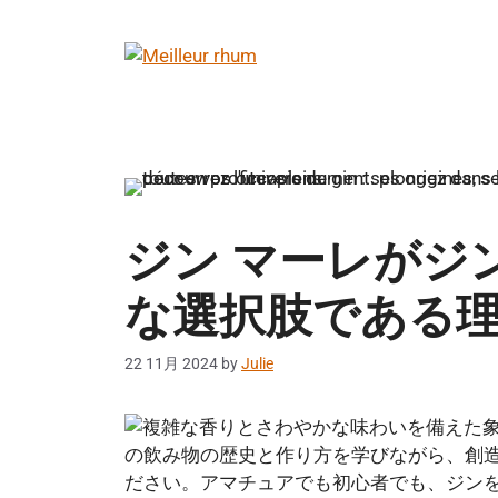
コ
ン
テ
ン
ツ
へ
ス
キ
ッ
ジン マーレがジ
プ
な選択肢である理
22 11月 2024
by
Julie