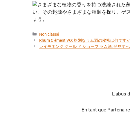
カ
Non classé
テ
Rhum Clément VO: 格別なラム酒の秘密は何です
ゴ
レイモネンク クール ド ショーフ ラム酒: 発見す
リ
ー
L'abus 
En tant que Partenaire