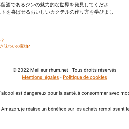
か？
べき味わいの宝物?
© 2022 Meilleur-rhum.net - Tous droits réservés
Mentions légales
-
Politique de cookies
d'alcool est dangereux pour la santé, à consommer avec mod
 Amazon, je réalise un bénéfice sur les achats remplissant l
Close
this