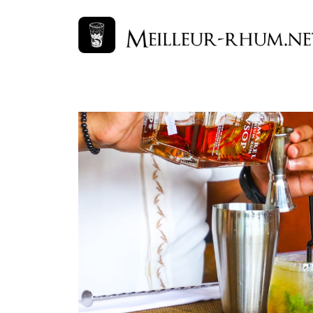
コ
ン
テ
ン
ツ
へ
ス
キ
ッ
プ