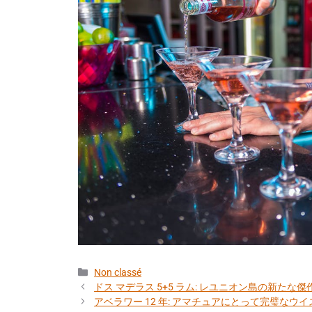
カ
Non classé
テ
ドス マデラス 5+5 ラム: レユニオン島の新たな傑
ゴ
アベラワー 12 年: アマチュアにとって完璧なウイ