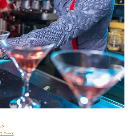
作?
スキー?