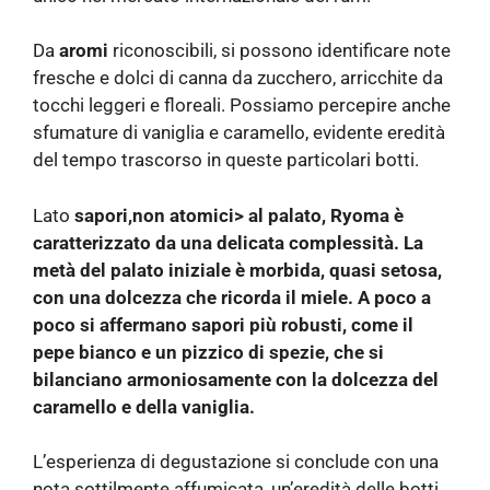
Da
aromi
riconoscibili, si possono identificare note
fresche e dolci di canna da zucchero, arricchite da
tocchi leggeri e floreali. Possiamo percepire anche
sfumature di vaniglia e caramello, evidente eredità
del tempo trascorso in queste particolari botti.
Lato
sapori,non atomici> al palato, Ryoma è
caratterizzato da una delicata complessità. La
metà del palato iniziale è morbida, quasi setosa,
con una dolcezza che ricorda il miele. A poco a
poco si affermano sapori più robusti, come il
pepe bianco e un pizzico di spezie, che si
bilanciano armoniosamente con la dolcezza del
caramello e della vaniglia.
L’esperienza di degustazione si conclude con una
nota sottilmente affumicata, un’eredità delle botti