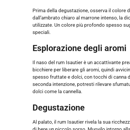
Prima della degustazione, osserva il colore de
dall’ambrato chiaro al marrone intenso, la di
utilizzate. Un colore più profondo spesso su
speciali.
Esplorazione degli aromi
Il naso del rum Isautier è un accattivante pr
bicchiere per liberare gli aromi, quindi avvic
spesso fruttate e dolci, con tocchi di canna d
seconda intenzione, potresti rilevare sfuma
dolci come la cannella.
Degustazione
Al palato, il rum Isautier rivela la sua ricch
di bere un piccolo sorso. Muovilo intorno all