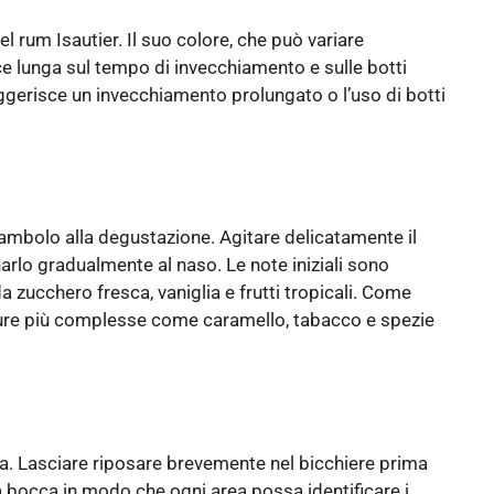
l rum Isautier. Il suo colore, che può variare
ce lunga sul tempo di invecchiamento e sulle botti
ggerisce un invecchiamento prolungato o l’uso di botti
eambolo alla degustazione. Agitare delicatamente il
inarlo gradualmente al naso. Le note iniziali sono
a zucchero fresca, vaniglia e frutti tropicali. Come
ture più complesse come caramello, tabacco e spezie
ezza. Lasciare riposare brevemente nel bicchiere prima
a bocca in modo che ogni area possa identificare i