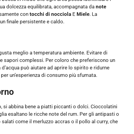
a sua dolcezza equilibrata, accompagnata da
note
iosamente con
tocchi di nocciola
E
Miele
. La
n finale persistente e caldo.
i gusta meglio a temperatura ambiente. Evitare di
 e sapori complessi. Per coloro che preferiscono un
 d’acqua può aiutare ad aprire lo spirito e ridurne
ivi per un’esperienza di consumo più sfumata.
orno
, si abbina bene a piatti piccanti o dolci. Cioccolatini
lia esaltano le ricche note del rum. Per gli antipasti o
o salati come il merluzzo accras o il pollo al curry, che