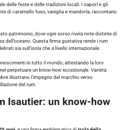
le feste e delle tradizioni locali. I sapori e gli
 note di caramello fuso, vaniglia e mandorla, raccontano
sto patrimonio, dove ogni sorso rivela note distinte di
nza dell’oceano. Questa firma gustativa rende i rum
brati sia sull’isola che a livello internazionale.
onoscimenti in tutto il mondo, attestando la loro
ia nel perpetuare un know-how eccezionale. Varietà
bré illustrano l’impegno del marchio verso
tillazione del rum.
m Isautier: un know-how
70 anni
, è una firma emblematica di
Isola della