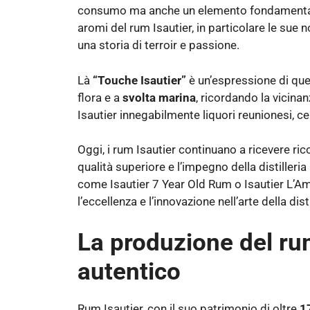
consumo ma anche un elemento fondamentale del
aromi del rum Isautier, in particolare le sue
una storia di terroir e passione.
Là
“Touche Isautier”
è un’espressione di que
flora e a
svolta marina
, ricordando la vicina
Isautier innegabilmente liquori reunionesi, cele
Oggi, i rum Isautier continuano a ricevere ric
qualità superiore e l’impegno della distiller
come Isautier 7 Year Old Rum o Isautier L’Am
l’eccellenza e l’innovazione nell’arte della dis
La produzione del ru
autentico
Rum Isautier, con il suo patrimonio di oltre
1