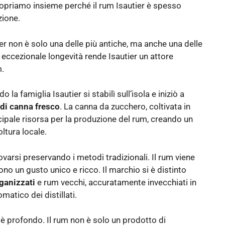
 Scopriamo insieme perché il rum Isautier è spesso
zione.
tier non è solo una delle più antiche, ma anche una delle
a eccezionale longevità rende Isautier un attore
m.
 la famiglia Isautier si stabilì sull’isola e iniziò a
di canna fresco
. La canna da zucchero, coltivata in
cipale risorsa per la produzione del rum, creando un
oltura locale.
ovarsi preservando i metodi tradizionali. Il rum viene
no un gusto unico e ricco. Il marchio si è distinto
ganizzati
e rum vecchi, accuratamente invecchiati in
omatico dei distillati.
e è profondo. Il rum non è solo un prodotto di