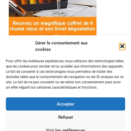
Gérer le consentement aux
cookies
Pour offrir les meilleures expériences, nous utilisons des technologies telles
que les cookies pour stocker et/ou accéder aux informations des appareils.
© 2022 Meilleur-rhum.net - Tous droits réservés
Le fait de consentir à ces technologies nous permettra de traiter des
Mentions légales
-
Politique de cookies
données telles que le comportement de navigation ou les ID uniques sur ce
site. Le fait de ne pas consentir ou de retirer son consentement peut avoir
un effet négatif sur certaines caractéristiques et fonctions.
L'abus d'alcool est dangereux pour la santé, à
consommer avec modération.
Accepter
En tant que Partenaire Amazon, je réalise un
Refuser
bénéfice sur les achats remplissant les conditions
Voir les préférences