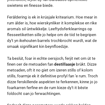
swietens en finesse biede.
Ferâldering is ek in krúsjale kritearium. Hoe mear in
rum âlder is, hoe wierskynliker it komplekse en rike
aroma’s sil ûntwikkelje. Leeftydsferklearrings op
flesseetiketten sille jo helpe om de tiid te begripen
dy’t yn ikehouten barrels trochbrocht wurdt, wat de
smaak signifikant kin beynfloedzje.
Ta beslút, foar in echte oersjoch, ferjit net om út te
finen oer de metoaden fan
destillaasje
brûkt. Dizze
metoaden, oft it no giet om izeren stills of kolom
stills, foarmje ek it definitive profyl fan ‘e rum. Troch
dizze ferskillende aspekten te ferkennen, kinne jo jo
foarkarren ferfine en de rum kieze dy’t it bêste
foldocht oan jo ferwachtingen.