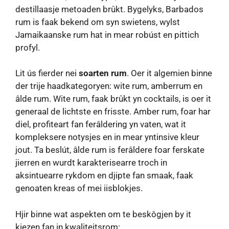
destillaasje metoaden brûkt. Bygelyks, Barbados
rum is faak bekend om syn swietens, wylst
Jamaikaanske rum hat in mear robúst en pittich
profyl.
Lit ús fierder nei
soarten rum
. Oer it algemien binne
der trije haadkategoryen: wite rum, amberrum en
âlde rum. Wite rum, faak brûkt yn cocktails, is oer it
generaal de lichtste en frisste. Amber rum, foar har
diel, profiteart fan ferâldering yn vaten, wat it
kompleksere notysjes en in mear yntinsive kleur
jout. Ta beslút, âlde rum is ferâldere foar ferskate
jierren en wurdt karakterisearre troch in
aksintuearre rykdom en djipte fan smaak, faak
genoaten kreas of mei iisblokjes.
Hjir binne wat aspekten om te beskôgjen by it
kiezen fan in kwaliteitsrom: