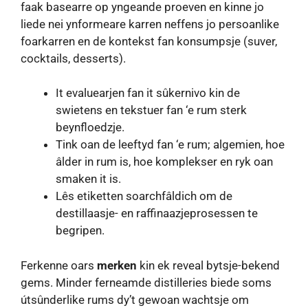
faak basearre op yngeande proeven en kinne jo
liede nei ynformeare karren neffens jo persoanlike
foarkarren en de kontekst fan konsumpsje (suver,
cocktails, desserts).
It evaluearjen fan it sûkernivo kin de
swietens en tekstuer fan ‘e rum sterk
beynfloedzje.
Tink oan de leeftyd fan ‘e rum; algemien, hoe
âlder in rum is, hoe komplekser en ryk oan
smaken it is.
Lês etiketten soarchfâldich om de
destillaasje- en raffinaazjeprosessen te
begripen.
Ferkenne oars
merken
kin ek reveal bytsje-bekend
gems. Minder ferneamde distilleries biede soms
útsûnderlike rums dy’t gewoan wachtsje om