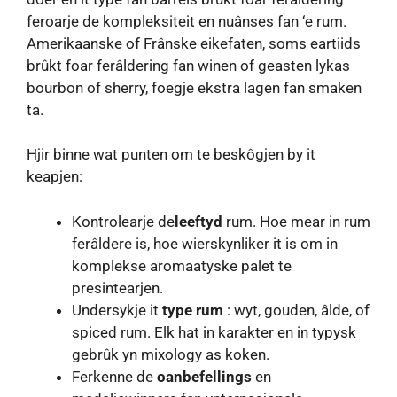
feroarje de kompleksiteit en nuânses fan ‘e rum.
Amerikaanske of Frânske eikefaten, soms eartiids
brûkt foar ferâldering fan winen of geasten lykas
bourbon of sherry, foegje ekstra lagen fan smaken
ta.
Hjir binne wat punten om te beskôgjen by it
keapjen:
Kontrolearje de
leeftyd
rum. Hoe mear in rum
ferâldere is, hoe wierskynliker it is om in
komplekse aromaatyske palet te
presintearjen.
Undersykje it
type rum
: wyt, gouden, âlde, of
spiced rum. Elk hat in karakter en in typysk
gebrûk yn mixology as koken.
Ferkenne de
oanbefellings
en