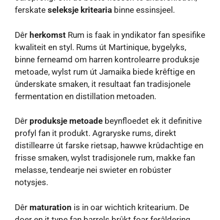
ferskate
seleksje kritearia
binne essinsjeel.
Dêr
herkomst
Rum is faak in yndikator fan spesifike
kwaliteit en styl. Rums út Martinique, bygelyks,
binne ferneamd om harren kontrolearre produksje
metoade, wylst rum út Jamaika biede krêftige en
ûnderskate smaken, it resultaat fan tradisjonele
fermentation en distillation metoaden.
Dêr
produksje metoade
beynfloedet ek it definitive
profyl fan it produkt. Agraryske rums, direkt
distillearre út farske rietsap, hawwe krûdachtige en
frisse smaken, wylst tradisjonele rum, makke fan
melasse, tendearje nei swieter en robúster
notysjes.
Dêr
maturation
is in oar wichtich kritearium. De
doer en it type fan barrels brûkt foar ferâldering