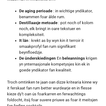
De aging perioade
: in wichtige yndikator,
benammen foar âlde rum.
Destillaasje metoade
: pot noch of kolom
noch, elk bringt in oare tekstuer en
kompleksiteit.
It lân
: krekt as by wyn kin it terroir it
smaakprofyl fan rum signifikant
beynfloedzje.
De ûnderskiedingen
En
beleannings
krigen
yn ynternasjonale kompetysjes kin ek in
goede yndikator fan kwaliteit.
Troch omtinken te jaan oan dizze kritearia kinne wy ​​
it ferskaat fan rum better wurdearje en in flesse
kieze dy’t oan ús foarkarren en ferwachtings
foldocht, itsij foar suvere priuwe as foar it meitsjen
fan ferfine cocktails.