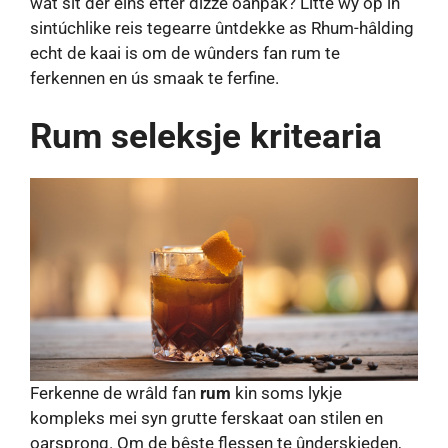
wat sit der eins efter dizze oanpak? Litte wy op in
sintúchlike reis tegearre ûntdekke as Rhum-hâlding
echt de kaai is om de wûnders fan rum te
ferkennen en ús smaak te ferfine.
Rum seleksje kritearia
Ferkenne de wrâld fan
rum
kin soms lykje
kompleks mei syn grutte ferskaat oan stilen en
oarsprong. Om de bêste flessen te ûnderskieden,