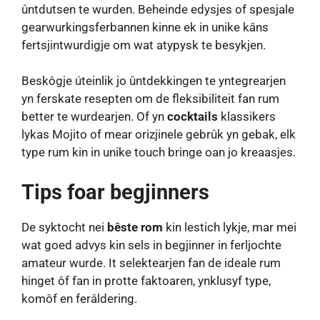
ûntdutsen te wurden. Beheinde edysjes of spesjale
gearwurkingsferbannen kinne ek in unike kâns
fertsjintwurdigje om wat atypysk te besykjen.
Beskôgje úteinlik jo ûntdekkingen te yntegrearjen
yn ferskate resepten om de fleksibiliteit fan rum
better te wurdearjen. Of yn
cocktails
klassikers
lykas Mojito of mear orizjinele gebrûk yn gebak, elk
type rum kin in unike touch bringe oan jo kreaasjes.
Tips foar begjinners
De syktocht nei
bêste rom
kin lestich lykje, mar mei
wat goed advys kin sels in begjinner in ferljochte
amateur wurde. It selektearjen fan de ideale rum
hinget ôf fan in protte faktoaren, ynklusyf type,
komôf en ferâldering.