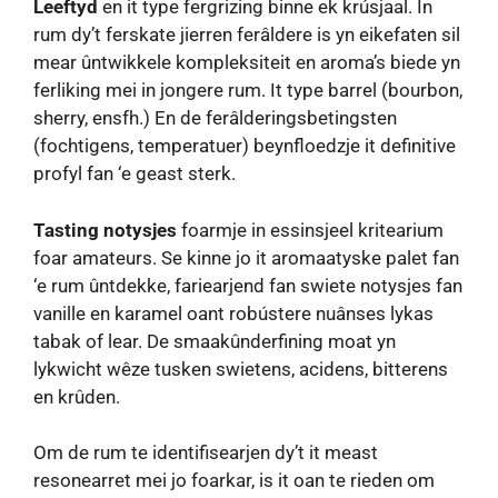
Leeftyd
en it type fergrizing binne ek krúsjaal. In
rum dy’t ferskate jierren ferâldere is yn eikefaten sil
mear ûntwikkele kompleksiteit en aroma’s biede yn
ferliking mei in jongere rum. It type barrel (bourbon,
sherry, ensfh.) En de ferâlderingsbetingsten
(fochtigens, temperatuer) beynfloedzje it definitive
profyl fan ‘e geast sterk.
Tasting notysjes
foarmje in essinsjeel kritearium
foar amateurs. Se kinne jo it aromaatyske palet fan
‘e rum ûntdekke, fariearjend fan swiete notysjes fan
vanille en karamel oant robústere nuânses lykas
tabak of lear. De smaakûnderfining moat yn
lykwicht wêze tusken swietens, acidens, bitterens
en krûden.
Om de rum te identifisearjen dy’t it meast
resonearret mei jo foarkar, is it oan te rieden om