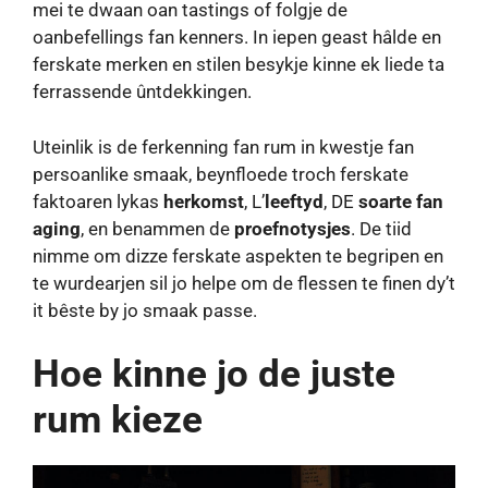
mei te dwaan oan tastings of folgje de
oanbefellings fan kenners. In iepen geast hâlde en
ferskate merken en stilen besykje kinne ek liede ta
ferrassende ûntdekkingen.
Uteinlik is de ferkenning fan rum in kwestje fan
persoanlike smaak, beynfloede troch ferskate
faktoaren lykas
herkomst
, L’
leeftyd
, DE
soarte fan
aging
, en benammen de
proefnotysjes
. De tiid
nimme om dizze ferskate aspekten te begripen en
te wurdearjen sil jo helpe om de flessen te finen dy’t
it bêste by jo smaak passe.
Hoe kinne jo de juste
rum kieze