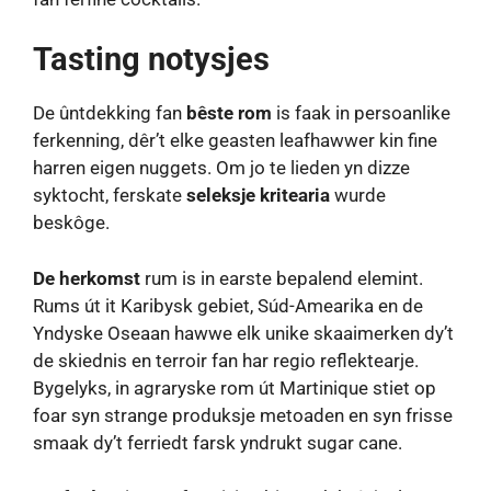
Tasting notysjes
De ûntdekking fan
bêste rom
is faak in persoanlike
ferkenning, dêr’t elke geasten leafhawwer kin fine
harren eigen nuggets. Om jo te lieden yn dizze
syktocht, ferskate
seleksje kritearia
wurde
beskôge.
De herkomst
rum is in earste bepalend elemint.
Rums út it Karibysk gebiet, Súd-Amearika en de
Yndyske Oseaan hawwe elk unike skaaimerken dy’t
de skiednis en terroir fan har regio reflektearje.
Bygelyks, in agraryske rom út Martinique stiet op
foar syn strange produksje metoaden en syn frisse
smaak dy’t ferriedt farsk yndrukt sugar cane.