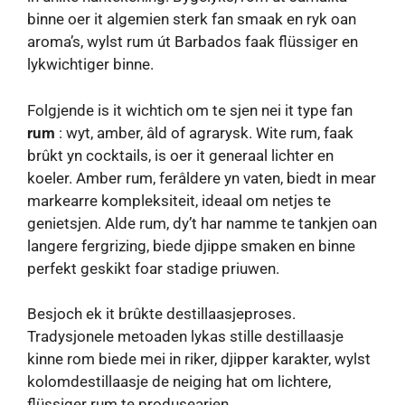
binne oer it algemien sterk fan smaak en ryk oan
aroma’s, wylst rum út Barbados faak flüssiger en
lykwichtiger binne.
Folgjende is it wichtich om te sjen nei it type fan
rum
: wyt, amber, âld of agrarysk. Wite rum, faak
brûkt yn cocktails, is oer it generaal lichter en
koeler. Amber rum, ferâldere yn vaten, biedt in mear
markearre kompleksiteit, ideaal om netjes te
genietsjen. Alde rum, dy’t har namme te tankjen oan
langere fergrizing, biede djippe smaken en binne
perfekt geskikt foar stadige priuwen.
Besjoch ek it brûkte destillaasjeproses.
Tradysjonele metoaden lykas stille destillaasje
kinne rom biede mei in riker, djipper karakter, wylst
kolomdestillaasje de neiging hat om lichtere,
flüssiger rum te produsearjen.