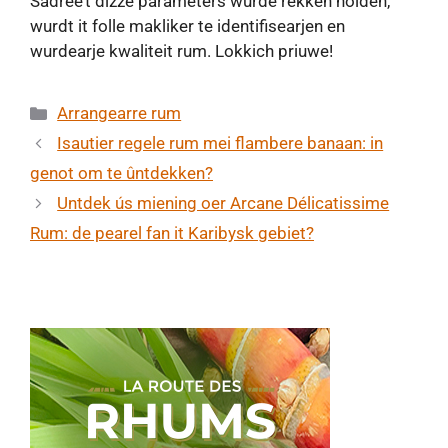
Sadree’t dizze parameters wurde rekken holden,
wurdt it folle makliker te identifisearjen en
wurdearje kwaliteit rum. Lokkich priuwe!
Categories
Arrangearre rum
Isautier regele rum mei flambere banaan: in
genot om te ûntdekken?
Untdek ús miening oer Arcane Délicatissime
Rum: de pearel fan it Karibysk gebiet?