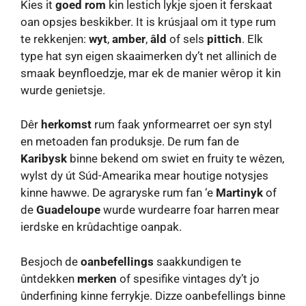
Kies it
goed rom
kin lestich lykje sjoen it ferskaat
oan opsjes beskikber. It is krúsjaal om it type rum
te rekkenjen:
wyt
,
amber
,
âld
of sels
pittich
. Elk
type hat syn eigen skaaimerken dy’t net allinich de
smaak beynfloedzje, mar ek de manier wêrop it kin
wurde genietsje.
Dêr
herkomst
rum faak ynformearret oer syn styl
en metoaden fan produksje. De rum fan de
Karibysk
binne bekend om swiet en fruity te wêzen,
wylst dy út Súd-Amearika mear houtige notysjes
kinne hawwe. De agraryske rum fan ‘e
Martinyk
of
de
Guadeloupe
wurde wurdearre foar harren mear
ierdske en krûdachtige oanpak.
Besjoch de
oanbefellings
saakkundigen te
ûntdekken
merken
of spesifike vintages dy’t jo
ûnderfining kinne ferrykje. Dizze oanbefellings binne