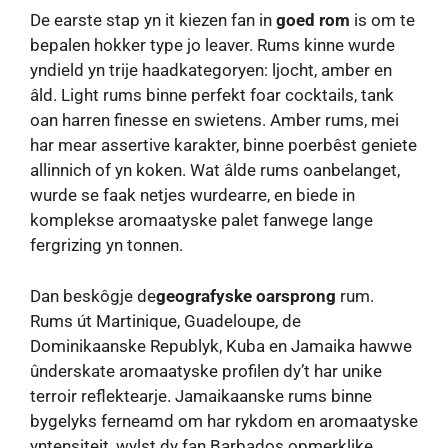
De earste stap yn it kiezen fan in
goed rom
is om te
bepalen hokker type jo leaver. Rums kinne wurde
yndield yn trije haadkategoryen: ljocht, amber en
âld. Light rums binne perfekt foar cocktails, tank
oan harren finesse en swietens. Amber rums, mei
har mear assertive karakter, binne poerbêst geniete
allinnich of yn koken. Wat âlde rums oanbelanget,
wurde se faak netjes wurdearre, en biede in
komplekse aromaatyske palet fanwege lange
fergrizing yn tonnen.
Dan beskôgje de
geografyske oarsprong
rum.
Rums út Martinique, Guadeloupe, de
Dominikaanske Republyk, Kuba en Jamaika hawwe
ûnderskate aromaatyske profilen dy’t har unike
terroir reflektearje. Jamaikaanske rums binne
bygelyks ferneamd om har rykdom en aromaatyske
yntensiteit, wylst dy fan Barbados opmerklike