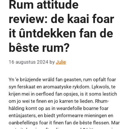
Rum attitude
review: de kaai foar
it ûntdekken fan de
bêste rum?
16 augustus 2024
by
Julie
Yn ‘e brûzjende wrâld fan geasten, rum opfalt foar
syn ferskaat en aromaatyske rykdom. Lykwols, te
krijen mei in oerfloed fan opsjes, is it soms lestich
om jo wei te finen en jo karren te lieden. Rhum-
hâlding komt op as in weardefolle boarne foar
entûsjasters, en biedt ynformearre mieningen en
oanbefellings foar it finen fan de bêste flessen. Mar