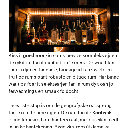
Kies it
goed rom
kin soms bewize kompleks sjoen
de rykdom fan it oanbod op ‘e merk. De wrâld fan
rum is djip en fariearre, fariearjend fan swiete en
fruitige rums oant robúste en pittige rum. Hjir binne
wat tips foar it selektearjen fan in rum dy’t oan jo
ferwachtings en smaak foldocht.
De earste stap is om de geografyske oarsprong
fan ‘e rum te beskôgjen. De rum fan de
Karibysk
binne ferneamd om har ferskaat, mei elk eilân biedt
in unike hantekening. Bygelyks, rom út Jamaika