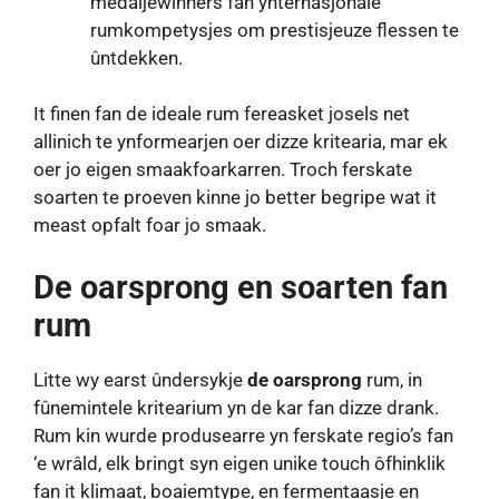
medaljewinners fan ynternasjonale
rumkompetysjes om prestisjeuze flessen te
ûntdekken.
It finen fan de ideale rum fereasket josels net
allinich te ynformearjen oer dizze kritearia, mar ek
oer jo eigen smaakfoarkarren. Troch ferskate
soarten te proeven kinne jo better begripe wat it
meast opfalt foar jo smaak.
De oarsprong en soarten fan
rum
Litte wy earst ûndersykje
de oarsprong
rum, in
fûnemintele kritearium yn de kar fan dizze drank.
Rum kin wurde produsearre yn ferskate regio’s fan
‘e wrâld, elk bringt syn eigen unike touch ôfhinklik
fan it klimaat, boaiemtype, en fermentaasje en