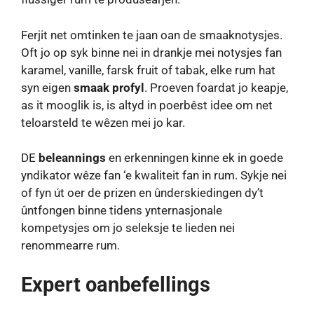
Ferjit net omtinken te jaan oan de smaaknotysjes.
Oft jo op syk binne nei in drankje mei notysjes fan
karamel, vanille, farsk fruit of tabak, elke rum hat
syn eigen
smaak profyl
. Proeven foardat jo keapje,
as it mooglik is, is altyd in poerbêst idee om net
teloarsteld te wêzen mei jo kar.
DE
beleannings
en erkenningen kinne ek in goede
yndikator wêze fan ‘e kwaliteit fan in rum. Sykje nei
of fyn út oer de prizen en ûnderskiedingen dy’t
ûntfongen binne tidens ynternasjonale
kompetysjes om jo seleksje te lieden nei
renommearre rum.
Expert oanbefellings