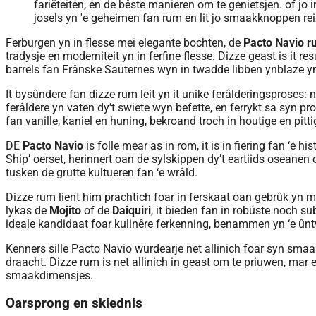
Ferburgen yn in flesse mei elegante bochten, de
Pacto Navio 
tradysje en moderniteit yn in ferfine flesse. Dizze geast is it 
barrels fan Frânske Sauternes wyn in twadde libben ynblaze yn
It bysûndere fan dizze rum leit yn it unike ferâlderingsproses: n
ferâldere yn vaten dy’t swiete wyn befette, en ferrykt sa syn
fan vanille, kaniel en huning, bekroand troch in houtige en pit
DE
Pacto Navio
is folle mear as in rom, it is in fiering fan ‘e 
Ship’ oerset, herinnert oan de sylskippen dy’t eartiids oseanen
tusken de grutte kultueren fan ‘e wrâld.
Dizze rum lient him prachtich foar in ferskaat oan gebrûk yn m
lykas de
Mojito
of de
Daiquiri
, it bieden fan in robúste noch su
ideale kandidaat foar kulinêre ferkenning, benammen yn ‘e ûnt
Kenners sille Pacto Navio wurdearje net allinich foar syn smaakk
draacht. Dizze rum is net allinich in geast om te priuwen, mar 
smaakdimensjes.
Oarsprong en skiednis