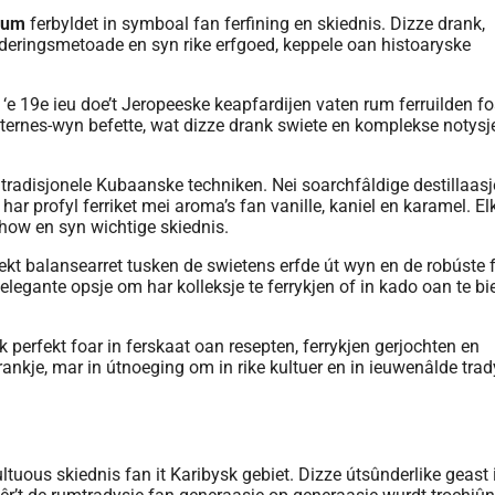
rum
ferbyldet in symboal fan ferfining en skiednis. Dizze drank,
lderingsmetoade en syn rike erfgoed, keppele oan histoaryske
 ‘e 19e ieu doe’t Jeropeeske keapfardijen vaten rum ferruilden fo
ternes-wyn befette, wat dizze drank swiete en komplekse notysj
radisjonele Kubaanske techniken. Nei soarchfâldige destillaasje
har profyl ferriket mei aroma’s fan vanille, kaniel en karamel. El
how en syn wichtige skiednis.
erfekt balansearret tusken de swietens erfde út wyn en de robúste 
elegante opsje om har kolleksje te ferrykjen of in kado oan te b
k perfekt foar in ferskaat oan resepten, ferrykjen gerjochten en
rankje, mar in útnoeging om in rike kultuer en in ieuwenâlde trad
ltuous skiednis fan it Karibysk gebiet. Dizze útsûnderlike geast 