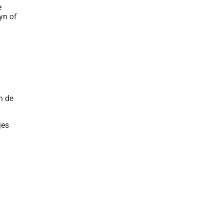
e
yn of
en de
jes