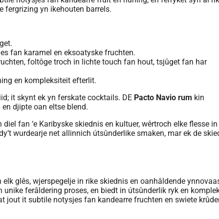
 fergrizing yn ikehouten barrels.
get.
sjes fan karamel en eksoatyske fruchten.
chten, foltôge troch in lichte touch fan hout, tsjûget fan har
ning en kompleksiteit efterlit.
iid; it skynt ek yn ferskate cocktails. DE
Pacto Navio rum
kin
en djipte oan eltse blend.
n diel fan ‘e Karibyske skiednis en kultuer, wêrtroch elke flesse in
n dy’t wurdearje net allinnich útsûnderlike smaken, mar ek de skie
n elk glês, wjerspegelje in rike skiednis en oanhâldende ynnovaas
unike ferâldering proses, en biedt in útsûnderlik ryk en komple
t jout it subtile notysjes fan kandearre fruchten en swiete krûde