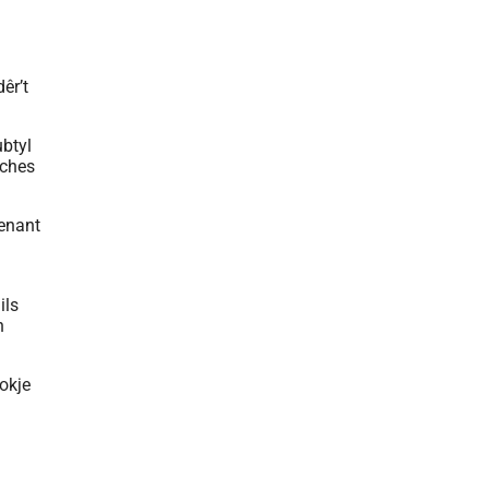
êr’t
ubtyl
uches
venant
ils
n
lokje