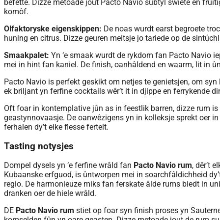
befette. Dizze metoade jout Pacto Navio subtyl swiete en fruitig
komôf.
Olfaktoryske eigenskippen:
De noas wurdt earst begroete troc
huning en citrus. Dizze geuren meitsje jo tariede op de sintúchl
Smaakpalet:
Yn ‘e smaak wurdt de rykdom fan Pacto Navio iep
mei in hint fan kaniel. De finish, oanhâldend en waarm, lit in
Pacto Navio is perfekt geskikt om netjes te genietsjen, om syn 
ek briljant yn ferfine cocktails wêr’t it in djippe en ferrykende d
Oft foar in kontemplative jûn as in feestlik barren, dizze rum 
geastynnovaasje. De oanwêzigens yn in kolleksje sprekt oer in 
ferhalen dy’t elke flesse fertelt.
Tasting notysjes
Dompel dysels yn ‘e ferfine wrâld fan
Pacto Navio rum
, dêr’t 
Kubaanske erfguod, is ûntworpen mei in soarchfâldichheid dy’
regio. De harmonieuze miks fan ferskate âlde rums biedt in u
dranken oer de hiele wrâld.
DE
Pacto Navio rum
stiet op foar syn finish proses yn Sautern
komselden fûn yn oare geasten. Dizze metoade jout de rum subti