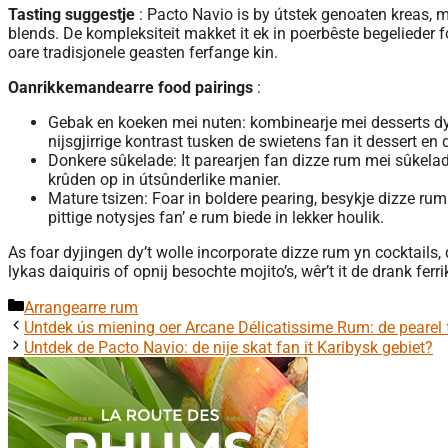
Tasting suggestje
: Pacto Navio is by útstek genoaten kreas, me
blends. De kompleksiteit makket it ek in poerbêste begelieder f
oare tradisjonele geasten ferfange kin.
Oanrikkemandearre food pairings
:
Gebak en koeken mei nuten: kombinearje mei desserts dy’
nijsgjirrige kontrast tusken de swietens fan it dessert en 
Donkere sûkelade: It parearjen fan dizze rum mei sûkelad
krûden op in útsûnderlike manier.
Mature tsizen: Foar in boldere pearing, besykje dizze rum m
pittige notysjes fan’ e rum biede in lekker houlik.
As foar dyjingen dy’t wolle incorporate dizze rum yn cocktails,
lykas daiquiris of opnij besochte mojito’s, wêr’t it de drank fer
Categories
Arrangearre rum
Untdek ús miening oer Arcane Délicatissime Rum: de pearel f
Untdek de Pacto Navio: de nije skat fan it Karibysk gebiet?