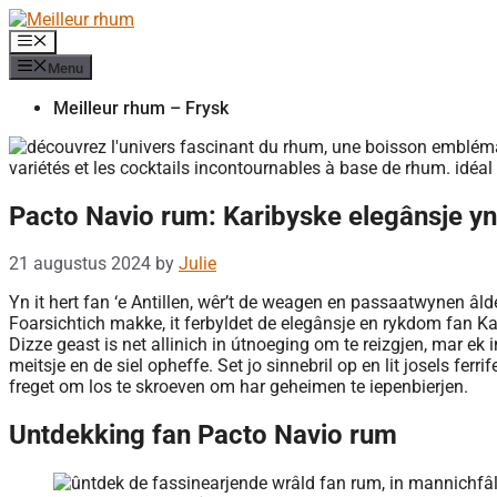
Skip
to
Menu
content
Menu
Meilleur rhum – Frysk
Pacto Navio rum: Karibyske elegânsje yn 
21 augustus 2024
by
Julie
Yn it hert fan ‘e Antillen, wêr’t de weagen en passaatwynen âlde
Foarsichtich makke, it ferbyldet de elegânsje en rykdom fan Ka
Dizze geast is net allinich in útnoeging om te reizgjen, mar e
meitsje en de siel opheffe. Set jo sinnebril op en lit josels fer
freget om los te skroeven om har geheimen te iepenbierjen.
Untdekking fan Pacto Navio rum