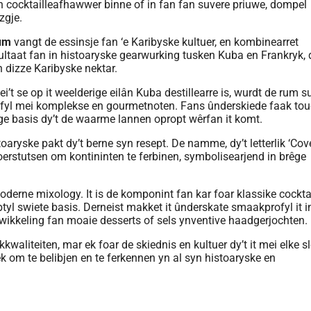
rum
vangt de essinsje fan ‘e Karibyske kultuer, en kombinearret
resultaat fan in histoaryske gearwurking tusken Kuba en Frankryk, d
 dizze Karibyske nektar.
ei’t se op it weelderige eilân Kuba destillearre is, wurdt de rum s
 profyl mei komplekse en gourmetnoten. Fans ûnderskiede faak to
tige basis dy’t de waarme lannen opropt wêrfan it komt.
histoaryske pakt dy’t berne syn resept. De namme, dy’t letterlik ‘Co
 oerstutsen om kontininten te ferbinen, symbolisearjend in brêge
oderne mixology. It is de komponint fan kar foar klassike cockta
btyl swiete basis. Derneist makket it ûnderskate smaakprofyl it i
wikkeling fan moaie desserts of sels ynventive haadgerjochten.
waliteiten, mar ek foar de skiednis en kultuer dy’t it mei elke s
ek om te belibjen en te ferkennen yn al syn histoaryske en