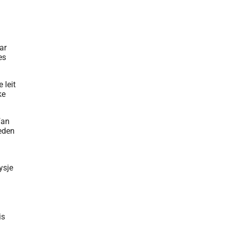
ar
es
 leit
ke
fan
ieden
ysje
is