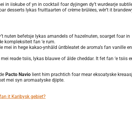
i in iiskube of yn in cocktail foar dyjingen dy’t wurdearje subtil
oar desserts lykas fruittaarten of crème brûlées, wêr’t it brandew
t nuten befetsje lykas amandels of hazelnuten, soarget foar in
de kompleksiteit fan ‘e rum.
e mei in hege kakao-ynhâld ûntbleatet de aroma’s fan vanille en
ei reade tsiis, lykas blauwe of âlde cheddar. It fet fan ‘e tsiis 
 de
Pacto Navio
lient him prachtich foar mear eksoatyske kreaas
riket mei syn aromaatyske djipte.
an it Karibysk gebiet?