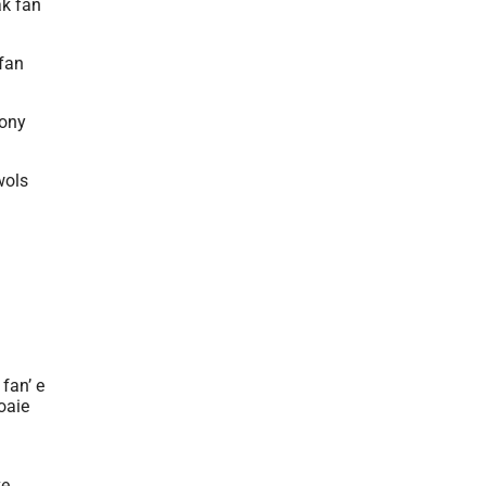
ak fan
 fan
mony
wols
fan’ e
oaie
ke