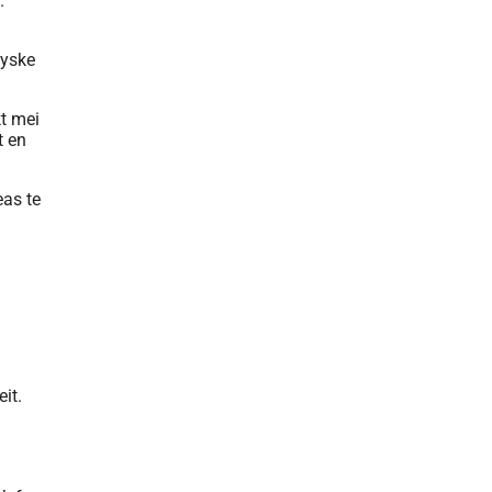
.
tyske
kt mei
t en
eas te
it.