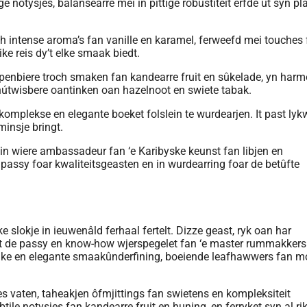
e notysjes, balansearre mei in pittige robústiteit erfde út syn pl
h intense aroma’s fan vanille en karamel, ferweefd mei touches
ike reis dy’t elke smaak biedt.
enbiere troch smaken fan kandearre fruit en sûkelade, yn har
 ûnútwisbere oantinken oan hazelnoot en swiete tabak.
komplekse en elegante boeket folslein te wurdearjen. It past lyk
iminsje bringt.
is in wiere ambassadeur fan ‘e Karibyske keunst fan libjen en
passy foar kwaliteitsgeasten en in wurdearring foar de betûfte
elke slokje in ieuwenâld ferhaal fertelt. Dizze geast, ryk oan har
t de passy en know-how wjerspegelet fan ‘e master rummakkers 
nike en elegante smaakûnderfining, boeiende leafhawwers fan m
es vaten, taheakjen ôfmjittings fan swietens en kompleksiteit
le notysjes fan kandearre fruit en huning, en ferryket syn al ri