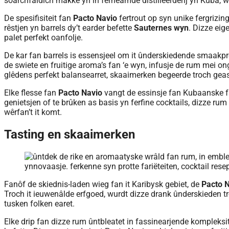
soarchfâldich makke yn in ferneamde distilleerderij yn Kuba, w
De spesifisiteit fan
Pacto Navio
fertrout op syn unike fergrizin
rêstjen yn barrels dy’t earder befette
Sauternes wyn
. Dizze eig
palet perfekt oanfolje.
De kar fan barrels is essensjeel om it ûnderskiedende smaakpro
de swiete en fruitige aroma’s fan ‘e wyn, infusje de rum mei on
glêdens perfekt balansearret, skaaimerken begeerde troch geas
Elke flesse fan
Pacto Navio
vangt de essinsje fan Kubaanske fa
genietsjen of te brûken as basis yn ferfine cocktails, dizze rum 
wêrfan’t it komt.
Tasting en skaaimerken
Fanôf de skiednis-laden wieg fan it Karibysk gebiet, de
Pacto 
Troch it ieuwenâlde erfgoed, wurdt dizze drank ûnderskieden t
tusken folken earet.
Elke drip fan dizze rum ûntbleatet in fassinearjende kompleksit