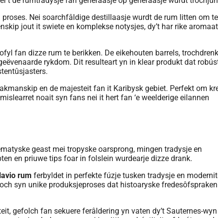
êr’t de rumtradysje fan generaasje op generaasje wurdt trochjûn
g proses. Nei soarchfâldige destillaasje wurdt de rum litten om te
enskip jout it swiete en komplekse notysjes, dy’t har rike aromaa
fyl fan dizze rum te berikken. De eikehouten barrels, trochdren
geëvenaarde rykdom. Dit resulteart yn in klear produkt dat robús
tentûsjasters.
kmanskip en de majesteit fan it Karibysk gebiet. Perfekt om kr
mislearret noait syn fans nei it hert fan ‘e weelderige eilannen
Navio rum
ferbyldet in perfekte fúzje tusken tradysje en modernite
roch syn unike produksjeproses dat histoaryske fredesôfspraken
eit, gefolch fan sekuere ferâldering yn vaten dy’t Sauternes-wyn