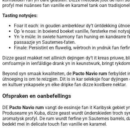
profyl mei nuânses fan vanille en karamel tank oan tradisjonele
Tasting notysjes:
Foar it each: in gouden amberkleur dy’t ûntdekking útnoe
Op ‘e noas: in boeiend boeket vanille, fersterke mei noty
Yn ‘e mûle: In swiete harmony fan huning en kandearre fru
passaazje yn Sauternes-faten.
Finale: Persistint en fluwelig, wêrtroch in yndruk fan ferfi
Dizze geast makket net allinich dejingen dy’t it kreas priuwe, bl
omfoarmje in ienfâldige drank yn in keunstwurk, bringt rykdom 
Beyond syn smaak kwaliteiten, de
Pacto Navio rum
ferbyldet i
útnoeging is om te reizgjen. Dit is in kar seleksje foar dyjinge
en kultuer ynkapsele yn elke dripke fan dizze kostbere nektar.
Ofspraken en oanbefellings
DE
Pacto Navio rum
vangt de essinsje fan it Karibysk gebiet y
Produsearre yn Kuba, dizze geast wurdt ûnderskieden troch syn 
aromatysk profyl. De rum wurdt ferfine yn Sauternes barrels, da
bedekt mei in delicate touch fan vanille en karamel.