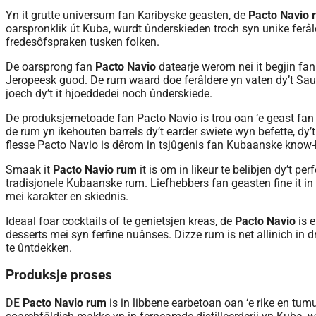
Yn it grutte universum fan Karibyske geasten, de
Pacto Navio 
oarspronklik út Kuba, wurdt ûnderskieden troch syn unike ferâ
fredesôfspraken tusken folken.
De oarsprong fan
Pacto Navio
datearje werom nei it begjin fan
Jeropeesk guod. De rum waard doe ferâldere yn vaten dy’t Sau
joech dy’t it hjoeddedei noch ûnderskiede.
De produksjemetoade fan Pacto Navio is trou oan ‘e geast fan t
de rum yn ikehouten barrels dy’t earder swiete wyn befette, dy’t 
flesse Pacto Navio is dêrom in tsjûgenis fan Kubaanske know-
Smaak it
Pacto Navio rum
it is om in likeur te belibjen dy’t p
tradisjonele Kubaanske rum. Liefhebbers fan geasten fine it in 
mei karakter en skiednis.
Ideaal foar cocktails of te genietsjen kreas, de
Pacto Navio
is e
desserts mei syn ferfine nuânses. Dizze rum is net allinich in d
te ûntdekken.
Produksje proses
DE
Pacto Navio rum
is in libbene earbetoan oan ‘e rike en tumu