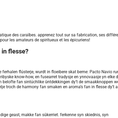
in flesse?
 ferhalen flústerje, wurdt in floeibere skat berne: Pacto Navio r
ribyske know-how, en fusearret tradysje en ynnovaasje yn elke d
k in belofte fan sintúchlike ûntdekkingen dy’t de smaakknoppen w
rifelje troch de harmony fan smaken en aroma’s fan in flesse dy’t a