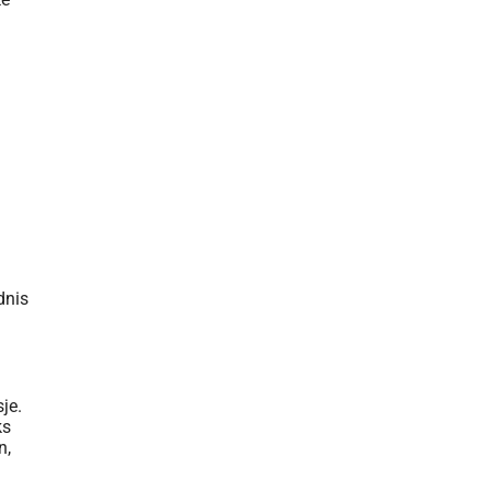
dnis
je.
ks
n,