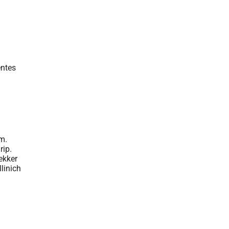
um.
rip.
ekker
llinich