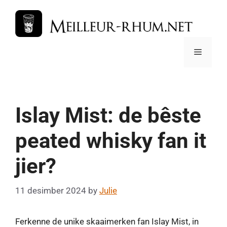
Skip
to
content
Menu
Islay Mist: de bêste
peated whisky fan it
jier?
11 desimber 2024
by
Julie
Ferkenne de unike skaaimerken fan Islay Mist, in