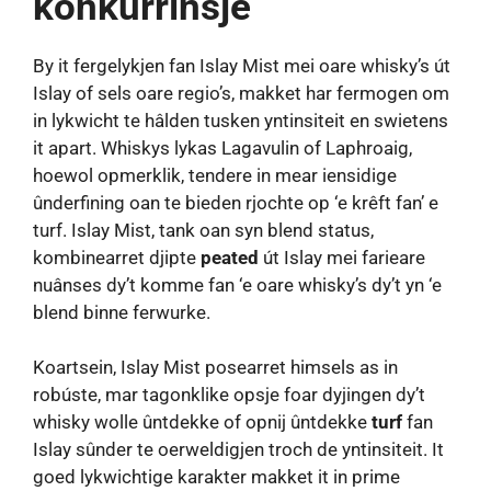
konkurrinsje
By it fergelykjen fan Islay Mist mei oare whisky’s út
Islay of sels oare regio’s, makket har fermogen om
in lykwicht te hâlden tusken yntinsiteit en swietens
it apart. Whiskys lykas Lagavulin of Laphroaig,
hoewol opmerklik, tendere in mear iensidige
ûnderfining oan te bieden rjochte op ‘e krêft fan’ e
turf. Islay Mist, tank oan syn blend status,
kombinearret djipte
peated
út Islay mei farieare
nuânses dy’t komme fan ‘e oare whisky’s dy’t yn ‘e
blend binne ferwurke.
Koartsein, Islay Mist posearret himsels as in
robúste, mar tagonklike opsje foar dyjingen dy’t
whisky wolle ûntdekke of opnij ûntdekke
turf
fan
Islay sûnder te oerweldigjen troch de yntinsiteit. It
goed lykwichtige karakter makket it in prime