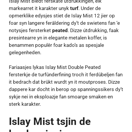
Islay Mist biedt ferskate útdrukkingen, elk
markearret it karakter unyk
turf
. Under de
opmerklike edysjes stiet de Islay Mist 12 jier op
foar syn langere ferâldering dy’t de swietens fan ‘e
notysjes fersterket
peated
. Dizze útdrukking, faak
presintearre yn in elegante metalen koffer, is
benammen populêr foar kado’s as spesjale
gelegenheden.
Fariaasjes lykas Islay Mist Double Peated
fersterkje de turfûnderfining troch it ferdûbeljen fan
it bedrach dat brûkt wurdt yn it moutproses. Dizze
dappere kar docht in berop op spanningssikers dy’t
sykje nei in eksploazje fan smoarge smaken en
sterk karakter.
Islay Mist tsjin de