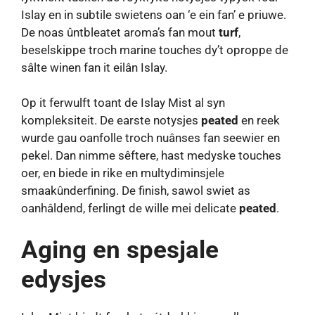
Islay en in subtile swietens oan ‘e ein fan’ e priuwe.
De noas ûntbleatet aroma’s fan mout
turf
,
beselskippe troch marine touches dy’t oproppe de
sâlte winen fan it eilân Islay.
Op it ferwulft toant de Islay Mist al syn
kompleksiteit. De earste notysjes
peated
en reek
wurde gau oanfolle troch nuânses fan seewier en
pekel. Dan nimme sêftere, hast medyske touches
oer, en biede in rike en multydiminsjele
smaakûnderfining. De finish, sawol swiet as
oanhâldend, ferlingt de wille mei delicate
peated
.
Aging en spesjale
edysjes