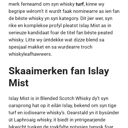
merk ferneamd om syn whisky
turf
, kinne wy ​​
begripe wêrom’t it wurdt faak nominearre as ien fan
de bêste whisky yn syn kategory. Dit jier wer, syn
rike en komplekse profyl pleatst Islay Mist as in
serieuze kandidaat foar de titel fan bêste peated
whisky. Litte wy ûntdekke wat dizze blend sa
spesjaal makket en sa wurdearre troch
whiskyleafhawwers.
Skaaimerken fan Islay
Mist
Islay Mist is in Blended Scotch Whisky dy’t syn
oarsprong hat op it eilân Islay, bekend om syn tige
turf en iodisearre whisky’s. Gearstald yn it bysûnder
út Laphroaig whisky, it biedt in yntrigearjende
lykwicht tusken de roykfylte notysjes typysk foar