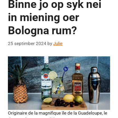
Binne jo op syk nei
in miening oer
Bologna rum?
25 septimber 2024
by
Julie
Originaire de la magnifique île de la Guadeloupe, le