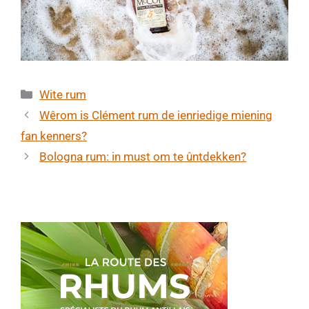
Categories
Wite rum
Wêrom is Clément rum de ienriedige miening
fan kenners?
Bologna rum: in must om te ûntdekken?