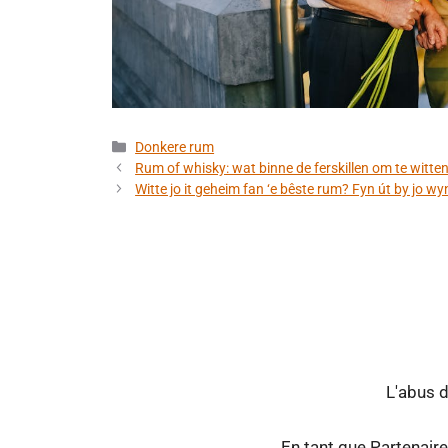
Categories
Donkere rum
Rum of whisky: wat binne de ferskillen om te witte
Witte jo it geheim fan ‘e bêste rum? Fyn út by jo w
L'abus 
En tant que Partenaire