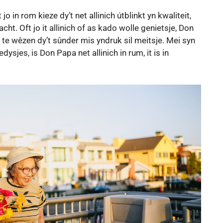
o in rom kieze dy’t net allinich útblinkt yn kwaliteit,
cht. Oft jo it allinich of as kado wolle genietsje, Don
 te wêzen dy’t sûnder mis yndruk sil meitsje. Mei syn
sjes, is Don Papa net allinich in rum, it is in