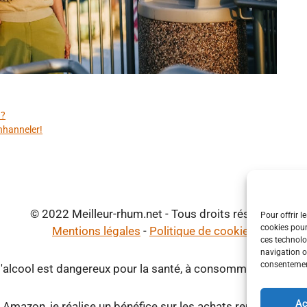
n?
ynhanneler!
© 2022 Meilleur-rhum.net - Tous droits réservés
Pour offrir l
cookies pour
Mentions légales
-
Politique de cookies
ces technolo
navigation ou
consentement
d'alcool est dangereux pour la santé, à consommer avec mod
Ac
 Amazon, je réalise un bénéfice sur les achats remplissant l