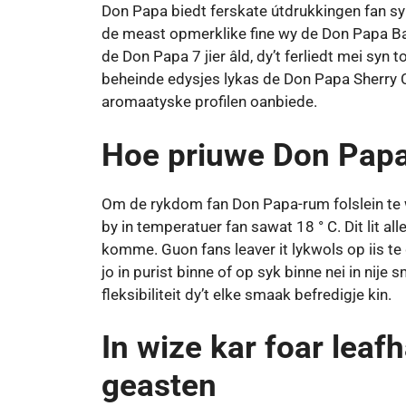
Don Papa biedt ferskate útdrukkingen fan sy
de meast opmerklike fine wy ​​de Don Papa Bar
de Don Papa 7 jier âld, dy’t ferliedt mei syn
beheinde edysjes lykas de Don Papa Sherry C
aromaatyske profilen oanbiede.
Hoe priuwe Don Pap
Om de rykdom fan Don Papa-rum folslein te wur
by in temperatuer fan sawat 18 ° C. Dit lit al
komme. Guon fans leaver it lykwols op iis te
jo in purist binne of op syk binne nei in nij
fleksibiliteit dy’t elke smaak befredigje kin.
In wize kar foar lea
geasten