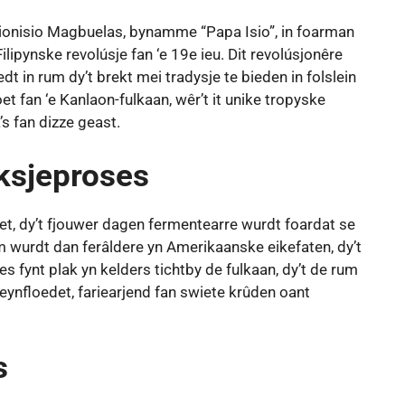
ionisio Magbuelas, bynamme “Papa Isio”, in foarman
Filipynske revolúsje fan ‘e 19e ieu. Dit revolúsjonêre
t in rum dy’t brekt mei tradysje te bieden in folslein
 foet fan ‘e Kanlaon-fulkaan, wêr’t it unike tropyske
’s fan dizze geast.
uksjeproses
t, dy’t fjouwer dagen fermentearre wurdt foardat se
um wurdt dan ferâldere yn Amerikaanske eikefaten, dy’t
s fynt plak yn kelders tichtby de fulkaan, dy’t de rum
ynfloedet, fariearjend fan swiete krûden oant
s