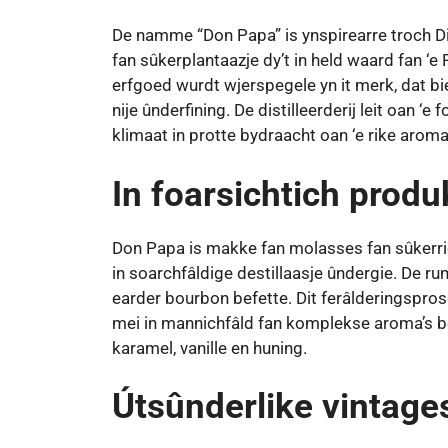
De namme “Don Papa” is ynspirearre troch D
fan sûkerplantaazje dy’t in held waard fan ‘e 
erfgoed wurdt wjerspegele yn it merk, dat bied
nije ûnderfining. De distilleerderij leit oan ‘e
klimaat in protte bydraacht oan ‘e rike aroma
In foarsichtich prod
Don Papa is makke fan molasses fan sûkerrie
in soarchfâldige destillaasje ûndergie. De r
earder bourbon befette. Dit ferâlderingsprose
mei in mannichfâld fan komplekse aroma’s be
karamel, vanille en huning.
Útsûnderlike vintage