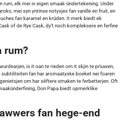
n rum, elk mei in eigen smaak-ûndertekening. Under
oko, mei syn yntinse notysjes fan vanille en fruit, en
 touches fan karamel en krûden. It merk biedt ek
ask of de Rye Cask, dy’t noch kompleksere en ferfine
a rum?
dearjen, is it oan te rieden om it skjin te priuwen,
le subtiliteiten fan har aromaatyske boeket nei foaren
 genietsjen om har sêftere smaken te ferbetterjen. Oft
e smaakûnderfining, Don Papa biedt opmerklike
fhawwers fan hege-end