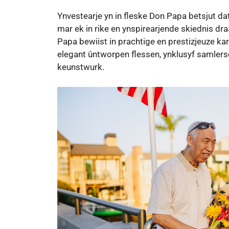
Ynvestearje yn in fleske Don Papa betsjut dat j
mar ek in rike en ynspirearjende skiednis draa
Papa bewiist in prachtige en prestizjeuze kar
elegant ûntworpen flessen, ynklusyf samlersedy
keunstwurk.