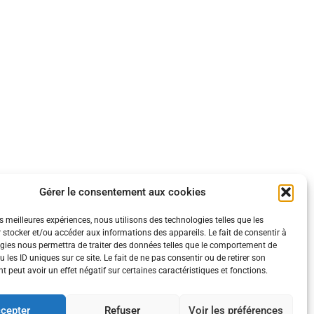
Gérer le consentement aux cookies
es meilleures expériences, nous utilisons des technologies telles que les
 stocker et/ou accéder aux informations des appareils. Le fait de consentir à
gies nous permettra de traiter des données telles que le comportement de
 les ID uniques sur ce site. Le fait de ne pas consentir ou de retirer son
 peut avoir un effet négatif sur certaines caractéristiques et fonctions.
ération.
cepter
Refuser
Voir les préférences
es conditions requises.