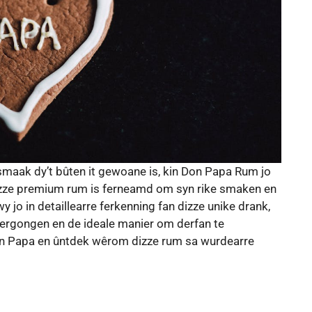
rumsmaak dy’t bûten it gewoane is, kin Don Papa Rum jo
dizze premium rum is ferneamd om syn rike smaken en
wy jo in detaillearre ferkenning fan dizze unike drank,
jiergongen en de ideale manier om derfan te
Don Papa en ûntdek wêrom dizze rum sa wurdearre