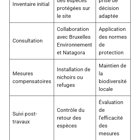
des espèces
prise de
Inventaire initial
protégées sur
décision
le site
adaptée
Collaboration
Application
avec Bruxelles
des normes
Consultation
Environnement
de
et Natagora
protection
Maintien de
Installation de
Mesures
la
nichoirs ou
compensatoires
biodiversité
refuges
locale
Évaluation
Contrôle du
de
Suivi post-
retour des
l’efficacité
travaux
espèces
des
mesures