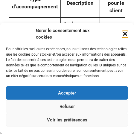
Description
pour le
d’accompagnement
client
Analyse
Projets
Gérer le consentement aux
Conseil
individuelle
adaptés et
cookies
personnalisé
des besoins et
réalistes
préconisations
Pour offrir les meilleures expériences, nous utilisons des technologies telles
que les cookies pour stocker et/ou accéder aux informations des appareils.
Vérification
Sécurité,
Le fait de consentir à ces technologies nous permettra de traiter des
données telles que le comportement de navigation ou les ID uniques sur ce
des étapes et
conformité
Suivi technique
site. Le fait de ne pas consentir ou de retirer son consentement peut avoir
de la qualité
et
un effet négatif sur certaines caractéristiques et fonctions.
des travaux
satisfaction
Accepter
Aide à la
constitution
Réduction
Refuser
Recherche d’aides
de dossiers
du coût du
d’aides
projet
Voir les préférences
financières