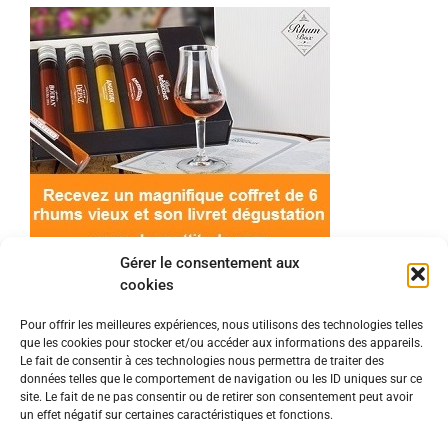
Gérer le consentement aux
cookies
Pour offrir les meilleures expériences, nous utilisons des technologies telles
que les cookies pour stocker et/ou accéder aux informations des appareils.
© 2022 Meilleur-rhum.net - Tous droits réservés
Le fait de consentir à ces technologies nous permettra de traiter des
Mentions légales
-
Politique de cookies
données telles que le comportement de navigation ou les ID uniques sur ce
site. Le fait de ne pas consentir ou de retirer son consentement peut avoir
un effet négatif sur certaines caractéristiques et fonctions.
L'abus d'alcool est dangereux pour la santé, à