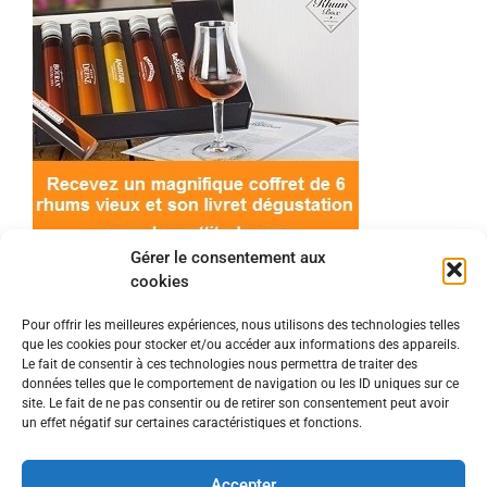
Gérer le consentement aux
cookies
Pour offrir les meilleures expériences, nous utilisons des technologies telles
que les cookies pour stocker et/ou accéder aux informations des appareils.
© 2022 Meilleur-rhum.net - Tous droits réservés
Le fait de consentir à ces technologies nous permettra de traiter des
Mentions légales
-
Politique de cookies
données telles que le comportement de navigation ou les ID uniques sur ce
site. Le fait de ne pas consentir ou de retirer son consentement peut avoir
un effet négatif sur certaines caractéristiques et fonctions.
L'abus d'alcool est dangereux pour la santé, à
consommer avec modération.
Accepter