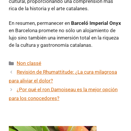
cultural, proporcionando una comprensión más
rica de la historia y el arte catalanes.
En resumen, permanecer en
Barceló Imperial Onyx
en Barcelona promete no sólo un alojamiento de
lujo sino también una inmersión total en la riqueza
de la cultura y gastronomía catalanas.
Categorías
Non classé
Revisión de Rhumattitude: ¿La cura milagrosa
para aliviar el dolor?
¿Por qué el ron Damoiseau es la mejor opción
para los conocedores?