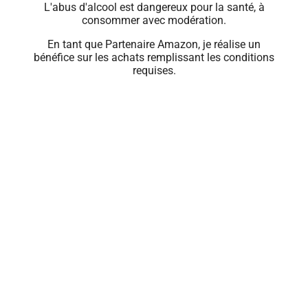
L'abus d'alcool est dangereux pour la santé, à
consommer avec modération.
En tant que Partenaire Amazon, je réalise un
bénéfice sur les achats remplissant les conditions
requises.
Close
this
module
🍹 PROFITEZ
D'OFFRES
EXCLUSIVES
Renseignez votre e-mail pour recevoir les