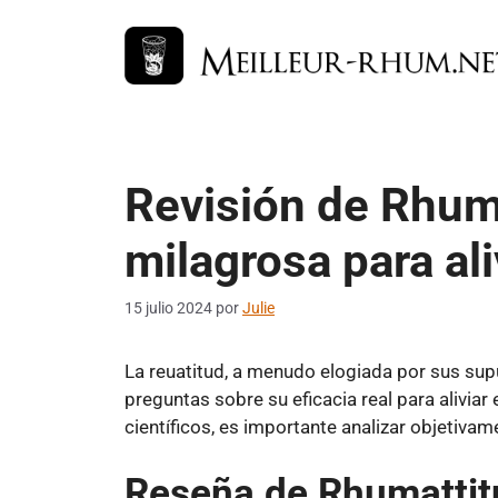
Saltar
al
contenido
Revisión de Rhuma
milagrosa para ali
15 julio 2024
por
Julie
La reuatitud, a menudo elogiada por sus sup
preguntas sobre su eficacia real para aliviar
científicos, es importante analizar objetivame
Reseña de Rhumattit