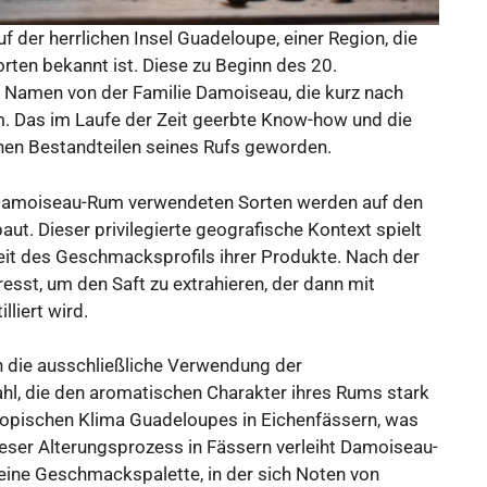
f der herrlichen Insel Guadeloupe, einer Region, die
ten bekannt ist. Diese zu Beginn des 20.
n Namen von der Familie Damoiseau, die kurz nach
. Das im Laufe der Zeit geerbte Know-how und die
hen Bestandteilen seines Rufs geworden.
n Damoiseau-Rum verwendeten Sorten werden auf den
aut. Dieser privilegierte geografische Kontext spielt
keit des Geschmacksprofils ihrer Produkte. Nach der
resst, um den Saft zu extrahieren, der dann mit
lliert wird.
h die ausschließliche Verwendung der
Wahl, die den aromatischen Charakter ihres Rums stark
tropischen Klima Guadeloupes in Eichenfässern, was
eser Alterungsprozess in Fässern verleiht Damoiseau-
eine Geschmackspalette, in der sich Noten von