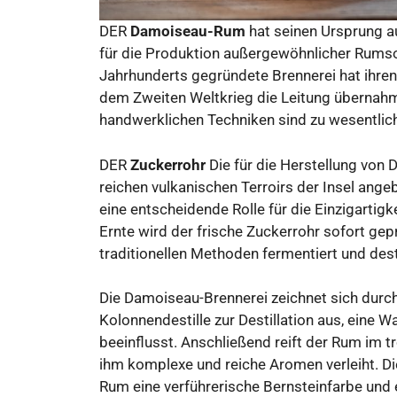
DER
Damoiseau-Rum
hat seinen Ursprung au
für die Produktion außergewöhnlicher Rumsor
Jahrhunderts gegründete Brennerei hat ihre
dem Zweiten Weltkrieg die Leitung übernahm
handwerklichen Techniken sind zu wesentlic
DER
Zuckerrohr
Die für die Herstellung vo
reichen vulkanischen Terroirs der Insel angeb
eine entscheidende Rolle für die Einzigartig
Ernte wird der frische Zuckerrohr sofort gep
traditionellen Methoden fermentiert und desti
Die Damoiseau-Brennerei zeichnet sich durc
Kolonnendestille zur Destillation aus, eine 
beeinflusst. Anschließend reift der Rum im 
ihm komplexe und reiche Aromen verleiht. Di
Rum eine verführerische Bernsteinfarbe und 