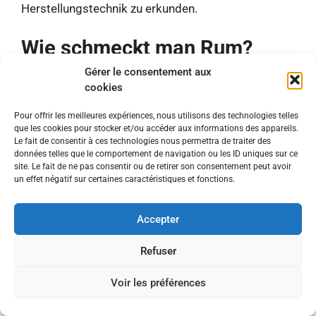
Herstellungstechnik zu erkunden.
Wie schmeckt man Rum?
Gérer le consentement aux
Die Verkostung von Rum, insbesondere von altem
cookies
Rum, erfolgt idealerweise pur in einem Tulpenglas,
wodurch sich die Aromen konzentrieren können.
Pour offrir les meilleures expériences, nous utilisons des technologies telles
que les cookies pour stocker et/ou accéder aux informations des appareils.
Hier sind einige Tipps, damit Sie Ihren Rum in vollen
Le fait de consentir à ces technologies nous permettra de traiter des
Zügen genießen können:
données telles que le comportement de navigation ou les ID uniques sur ce
site. Le fait de ne pas consentir ou de retirer son consentement peut avoir
un effet négatif sur certaines caractéristiques et fonctions.
Beobachten Sie die Farbe
: Ein gut gereifter
alter Rum hat einen bernsteinfarbenen oder
Accepter
sogar dunklen Farbton, oft ein Zeichen für
die Jahre, die er in Fässern verbracht hat.
Refuser
Nehmen Sie sich Zeit zum Einatmen
: Die
Aromen des Rums entfalten sich langsam.
Voir les préférences
Riechen Sie sie bereits vor der Verkostung,
um die Vanille-, Frucht- oder Gewürznoten zu