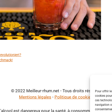
evolutioniert?
schmack!
© 2022 Meilleur-rhum.net - Tous droits réservés
Pour offrir l
cookies pour
Mentions légales
-
Politique de cookies
ces technolo
navigation ou
consentement
d'alcool est dangereux pour la santé, à consommer avec mod