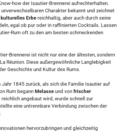
 Know-how der Isautier-Brennerei aufrechterhalten.
nen unverwechselbaren Charakter bekannt und zeichnet
s
kulturelles Erbe
reichhaltig, aber auch durch seine
n, egal ob pur oder in raffinierten Cocktails. Lassen
autier-Rum oft zu den am besten schmeckenden
er-Brennerei ist nicht nur eine der ältesten, sondern
 La Réunion. Diese außergewöhnliche Langlebigkeit
 der Geschichte und Kultur des Rums.
Jahr 1845 zurück, als sich die Familie Isautier auf
n von Rum begann
Melasse
und von
frischer
l reichlich angebaut wird, wurde schnell zur
tellte eine untrennbare Verbindung zwischen der
.
Innovationen hervorzubringen und gleichzeitig