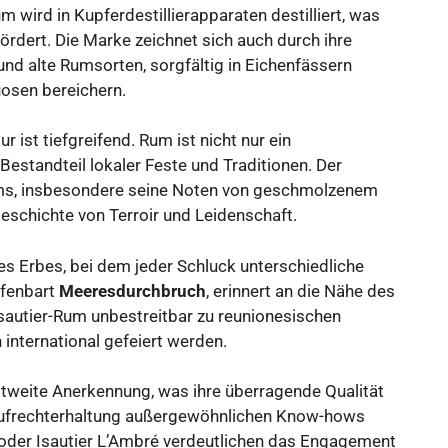
 wird in Kupferdestillierapparaten destilliert, was
ördert. Die Marke zeichnet sich auch durch ihre
nd alte Rumsorten, sorgfältig in Eichenfässern
tuosen bereichern.
r ist tiefgreifend. Rum ist nicht nur ein
estandteil lokaler Feste und Traditionen. Der
s, insbesondere seine Noten von geschmolzenem
Geschichte von Terroir und Leidenschaft.
es Erbes, bei dem jeder Schluck unterschiedliche
ffenbart
Meeresdurchbruch
, erinnert an die Nähe des
autier-Rum unbestreitbar zu reunionesischen
h international gefeiert werden.
tweite Anerkennung, was ihre überragende Qualität
Aufrechterhaltung außergewöhnlichen Know-hows
 oder Isautier L’Ambré verdeutlichen das Engagement