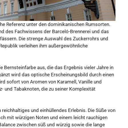
che Referenz unter den dominikanischen Rumsorten.
und des Fachwissens der Barceló-Brennerei und das
enfässern. Die strenge Auswahl des Zuckerrohrs und
 Republik verleihen ihm außergewöhnliche
e Bernsteinfarbe aus, die das Ergebnis vieler Jahre in
rgänzt wird das optische Erscheinungsbild durch einen
ird sofort von Aromen von Karamell, Vanille und
lz- und Tabaknoten, die zu seiner Komplexität
n reichhaltiges und einhüllendes Erlebnis. Die Süße von
sch mit würzigen Noten und einem leicht rauchigen
alance zwischen süß und würzig sowie die lange